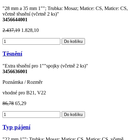
"28 mm a 35 mm 1""; Trubka: Mosaz; Matice: CS, Matice: CS,
včetně těsnění (včetně 2 ks)"
3456644001
2.437,19
1.828,10
Do košíku
Těsnění
"Extra těsnění pro 1""spojky (včetně 2 ks)"
3456636001
Poznámka / Rozměr
vhodné pro B21, V22
86,78
65,29
Do košíku
Typ pájení
"22 mm 1""; Trubka: Mosaz; Matice: CS, Matice: CS, včetně