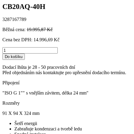
CB20AQ-40H
3287167789
Běžná cena:
19.995,87 Kč
Cena bez DPH:
14.996,69 Kč
Do košíku
Dodací lhůta je 28 - 50 pracovních dní
Před objednáním nás kontaktujte pro upřesnění dodacího termínu.
Připojení
"ISO G 1"" s vnějším závitem, délka 24 mm"
Rozměry
91 X 94 X 324 mm
Šetří energii
Zabraňuje kondenzaci a tvorbě ledu