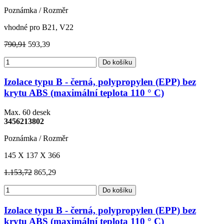
Poznámka / Rozměr
vhodné pro B21, V22
790,91
593,39
Do košíku
Izolace typu B - černá, polypropylen (EPP) bez
krytu ABS (maximální teplota 110 ° C)
Max. 60 desek
3456213802
Poznámka / Rozměr
145 X 137 X 366
1.153,72
865,29
Do košíku
Izolace typu B - černá, polypropylen (EPP) bez
krytu ABS (maximální teplota 110 ° C)