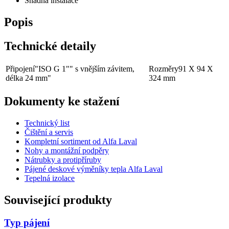
Snadná instalace
Popis
Technické detaily
Připojení
"ISO G 1"" s vnějším závitem,
Rozměry
91 X 94 X
délka 24 mm"
324 mm
Dokumenty ke stažení
Technický list
Čištění a servis
Kompletní sortiment od Alfa Laval
Nohy a montážní podpěry
Nátrubky a protipříruby
Pájené deskové výměníky tepla Alfa Laval
Tepelná izolace
Související produkty
Typ pájení