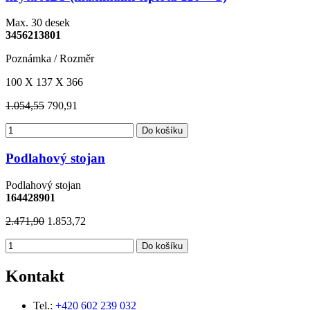
Max. 30 desek
3456213801
Poznámka / Rozměr
100 X 137 X 366
1.054,55
790,91
Do košíku
Podlahový stojan
Podlahový stojan
164428901
2.471,90
1.853,72
Do košíku
Kontakt
Tel.:
+420 602 239 032