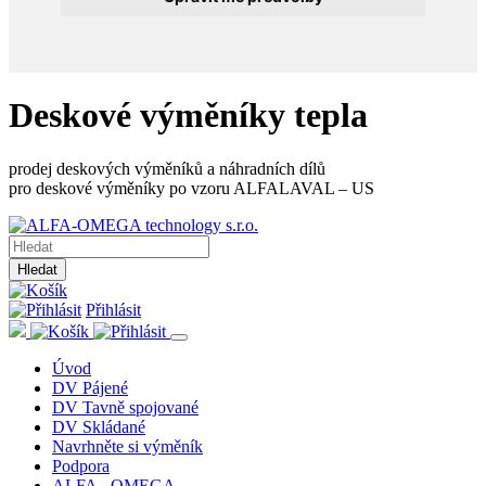
Deskové výměníky tepla
prodej deskových výměníků a náhradních dílů
pro deskové výměníky po vzoru ALFALAVAL – US
Hledat
Přihlásit
Úvod
DV Pájené
DV Tavně spojované
DV Skládané
Navrhněte si výměník
Podpora
ALFA - OMEGA