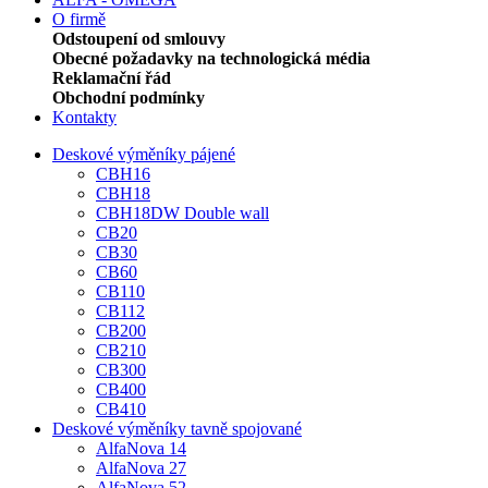
O firmě
Odstoupení od smlouvy
Obecné požadavky na technologická média
Reklamační řád
Obchodní podmínky
Kontakty
Deskové výměníky pájené
CBH16
CBH18
CBH18DW Double wall
CB20
CB30
CB60
CB110
CB112
CB200
CB210
CB300
CB400
CB410
Deskové výměníky tavně spojované
AlfaNova 14
AlfaNova 27
AlfaNova 52