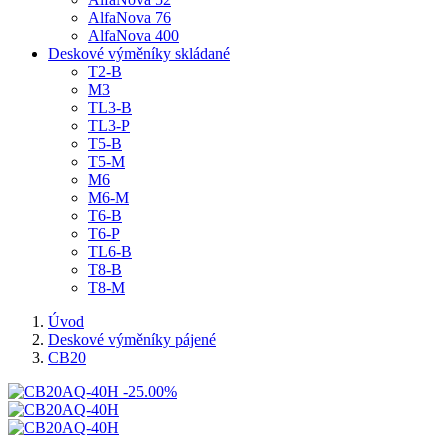
AlfaNova 76
AlfaNova 400
Deskové výměníky skládané
T2-B
M3
TL3-B
TL3-P
T5-B
T5-M
M6
M6-M
T6-B
T6-P
TL6-B
T8-B
T8-M
Úvod
Deskové výměníky pájené
CB20
-25.00%