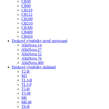
CB30
CB60
CB110
CB112
CB200
CB210
CB300
CB400
CB410
Deskové výměníky tavně spojované
AlfaNova 14
AlfaNova 27
AlfaNova 52
AlfaNova 76
AlfaNova 400
Deskové výměníky skládané
T2-B
M3
TL3-B
TL3-P
T5-B
T5-M
M6
M6-M
T6-B