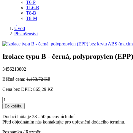
T6-P
TL6-B
T8-B
T8-M
Úvod
Příslušenství
Izolace typu B - černá, polypropylen (EPP
3456213802
Běžná cena:
1.153,72 Kč
Cena bez DPH:
865,29 Kč
Do košíku
Dodací lhůta je 28 - 50 pracovních dní
Před objednáním nás kontaktujte pro upřesnění dodacího termínu.
Poznámka / Rozměr