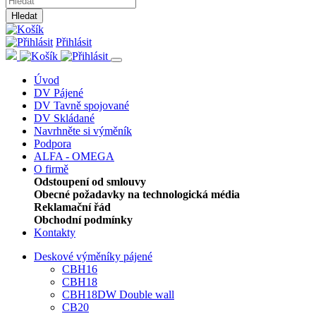
Hledat
Přihlásit
Úvod
DV Pájené
DV Tavně spojované
DV Skládané
Navrhněte si výměník
Podpora
ALFA - OMEGA
O firmě
Odstoupení od smlouvy
Obecné požadavky na technologická média
Reklamační řád
Obchodní podmínky
Kontakty
Deskové výměníky pájené
CBH16
CBH18
CBH18DW Double wall
CB20