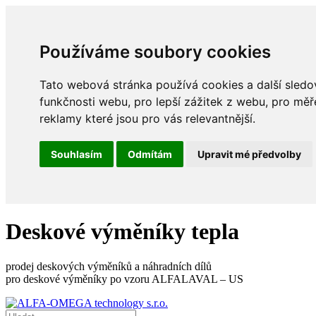
Používáme soubory cookies
Tato webová stránka používá cookies a další sledov
funkčnosti webu
,
pro lepší zážitek z webu
,
pro měř
reklamy které jsou pro vás relevantnější
.
Souhlasím
Odmítám
Upravit mé předvolby
Deskové výměníky tepla
prodej deskových výměníků a náhradních dílů
pro deskové výměníky po vzoru ALFALAVAL – US