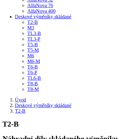
AlfaNova 76
AlfaNova 400
Deskové výměníky skládané
T2-B
M3
TL3-B
TL3-P
T5-B
T5-M
M6
M6-M
T6-B
T6-P
TL6-B
T8-B
T8-M
Úvod
Deskové výměníky skládané
T2-B
T2-B
Náhradní díly skládaného výměníku