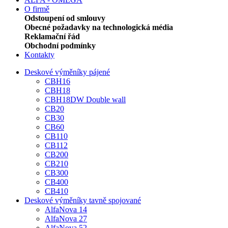
O firmě
Odstoupení od smlouvy
Obecné požadavky na technologická média
Reklamační řád
Obchodní podmínky
Kontakty
Deskové výměníky pájené
CBH16
CBH18
CBH18DW Double wall
CB20
CB30
CB60
CB110
CB112
CB200
CB210
CB300
CB400
CB410
Deskové výměníky tavně spojované
AlfaNova 14
AlfaNova 27
AlfaNova 52