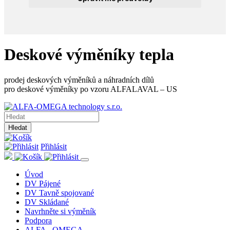
Deskové výměníky tepla
prodej deskových výměníků a náhradních dílů
pro deskové výměníky po vzoru ALFALAVAL – US
Hledat
Přihlásit
Úvod
DV Pájené
DV Tavně spojované
DV Skládané
Navrhněte si výměník
Podpora
ALFA - OMEGA