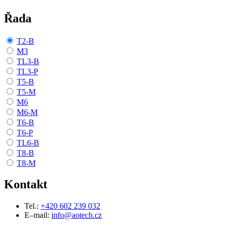
Řada
T2-B
M3
TL3-B
TL3-P
T5-B
T5-M
M6
M6-M
T6-B
T6-P
TL6-B
T8-B
T8-M
Kontakt
Tel.:
+420 602 239 032
E–mail:
info@aotech.cz