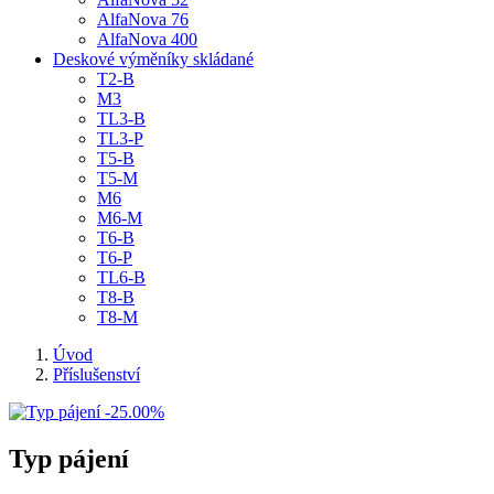
AlfaNova 76
AlfaNova 400
Deskové výměníky skládané
T2-B
M3
TL3-B
TL3-P
T5-B
T5-M
M6
M6-M
T6-B
T6-P
TL6-B
T8-B
T8-M
Úvod
Příslušenství
-25.00%
Typ pájení