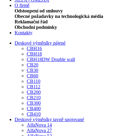
O firmě
Odstoupení od smlouvy
Obecné požadavky na technologická média
Reklamační řád
Obchodní podmínky
Kontakty
Deskové výměníky pájené
CBH16
CBH18
CBH18DW Double wall
CB20
CB30
CB60
CB110
CB112
CB200
CB210
CB300
CB400
CB410
Deskové výměníky tavně spojované
AlfaNova 14
AlfaNova 27
AlfaNova 52