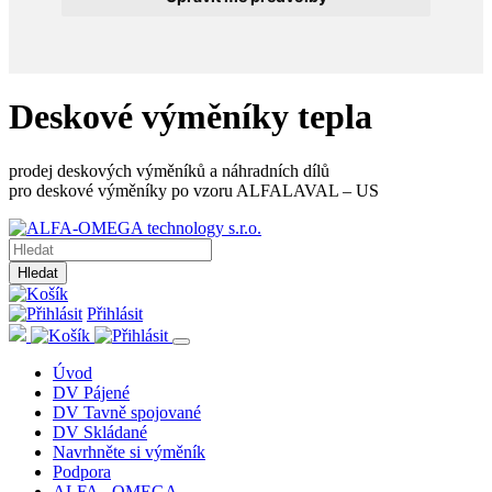
Deskové výměníky tepla
prodej deskových výměníků a náhradních dílů
pro deskové výměníky po vzoru ALFALAVAL – US
Hledat
Přihlásit
Úvod
DV Pájené
DV Tavně spojované
DV Skládané
Navrhněte si výměník
Podpora
ALFA - OMEGA