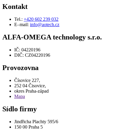
Kontakt
Tel.:
+420 602 239 032
E–mail:
info@aotech.cz
ALFA-OMEGA technology s.r.o.
IČ: 04220196
DIČ: CZ04220196
Provozovna
Čísovice 227,
252 04 Čisovice,
okres Praha-západ
Mapa
Sídlo firmy
Jindřicha Plachty 595/6
150 00 Praha 5