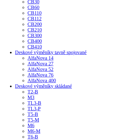
CB30
CB60
CB110
CB112
CB200
CB210
CB300
CB400
CB410
Deskové výměníky tavně spojované
AlfaNova 14
AlfaNova 27
AlfaNova 52
AlfaNova 76
AlfaNova 400
Deskové výměníky skládané
T2-B
M3
TL3-B
TL3-P
T5-B
T5-M
M6
M6-M
T6-B