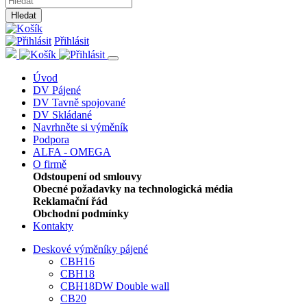
Hledat
Přihlásit
Úvod
DV Pájené
DV Tavně spojované
DV Skládané
Navrhněte si výměník
Podpora
ALFA - OMEGA
O firmě
Odstoupení od smlouvy
Obecné požadavky na technologická média
Reklamační řád
Obchodní podmínky
Kontakty
Deskové výměníky pájené
CBH16
CBH18
CBH18DW Double wall
CB20