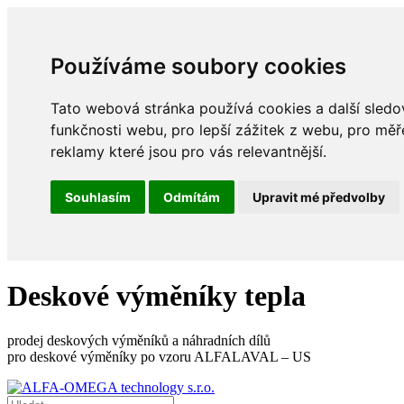
Používáme soubory cookies
Tato webová stránka používá cookies a další sledov
funkčnosti webu
,
pro lepší zážitek z webu
,
pro měř
reklamy které jsou pro vás relevantnější
.
Souhlasím
Odmítám
Upravit mé předvolby
Deskové výměníky tepla
prodej deskových výměníků a náhradních dílů
pro deskové výměníky po vzoru ALFALAVAL – US