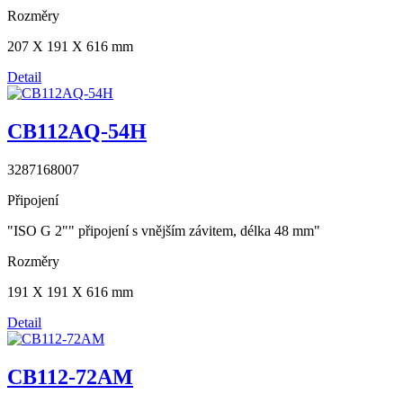
Rozměry
207 X 191 X 616 mm
Detail
CB112AQ-54H
3287168007
Připojení
"ISO G 2"" připojení s vnějším závitem, délka 48 mm"
Rozměry
191 X 191 X 616 mm
Detail
CB112-72AM