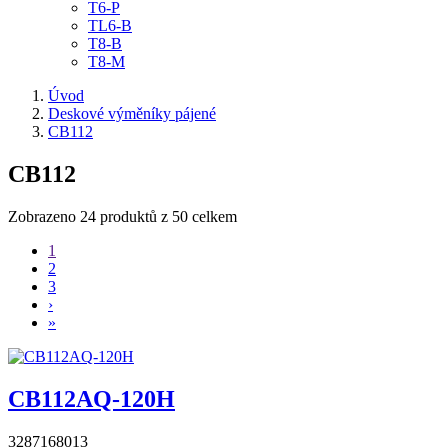
T6-P
TL6-B
T8-B
T8-M
Úvod
Deskové výměníky pájené
CB112
CB112
Zobrazeno 24 produktů z 50 celkem
1
2
3
›
»
CB112AQ-120H
3287168013