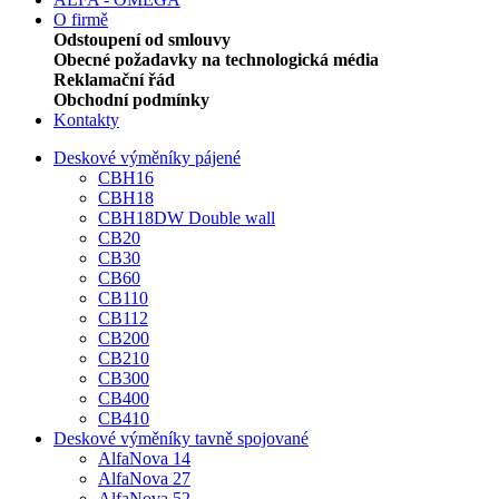
O firmě
Odstoupení od smlouvy
Obecné požadavky na technologická média
Reklamační řád
Obchodní podmínky
Kontakty
Deskové výměníky pájené
CBH16
CBH18
CBH18DW Double wall
CB20
CB30
CB60
CB110
CB112
CB200
CB210
CB300
CB400
CB410
Deskové výměníky tavně spojované
AlfaNova 14
AlfaNova 27
AlfaNova 52