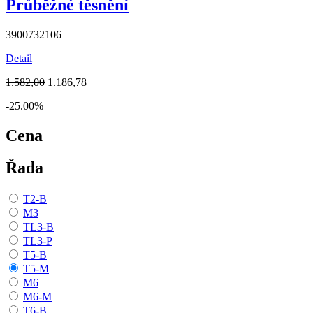
Průběžné těsnění
3900732106
Detail
1.582,00
1.186,78
-25.00%
Cena
Řada
T2-B
M3
TL3-B
TL3-P
T5-B
T5-M
M6
M6-M
T6-B