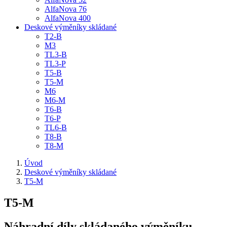
AlfaNova 76
AlfaNova 400
Deskové výměníky skládané
T2-B
M3
TL3-B
TL3-P
T5-B
T5-M
M6
M6-M
T6-B
T6-P
TL6-B
T8-B
T8-M
Úvod
Deskové výměníky skládané
T5-M
T5-M
Náhradní díly skládaného výměníku