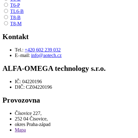
T6-P
TL6-B
T8-B
T8-M
Kontakt
Tel.:
+420 602 239 032
E–mail:
info@aotech.cz
ALFA-OMEGA technology s.r.o.
IČ: 04220196
DIČ: CZ04220196
Provozovna
Čísovice 227,
252 04 Čisovice,
okres Praha-západ
Mapa