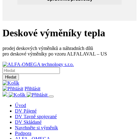
Deskové výměníky tepla
prodej deskových výměníků a náhradních dílů
pro deskové výměníky po vzoru ALFALAVAL – US
Hledat
Přihlásit
Úvod
DV Pájené
DV Tavně spojované
DV Skládané
Navrhněte si výměník
Podpora
ALFA - OMEGA