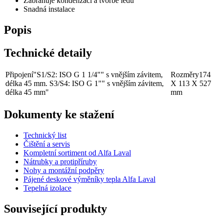
Zabraňuje kondenzaci a tvorbě ledu
Snadná instalace
Popis
Technické detaily
Připojení
"S1/S2: ISO G 1 1/4"" s vnějším závitem,
Rozměry
174
délka 45 mm. S3/S4: ISO G 1"" s vnějším závitem,
X 113 X 527
délka 45 mm"
mm
Dokumenty ke stažení
Technický list
Čištění a servis
Kompletní sortiment od Alfa Laval
Nátrubky a protipříruby
Nohy a montážní podpěry
Pájené deskové výměníky tepla Alfa Laval
Tepelná izolace
Související produkty