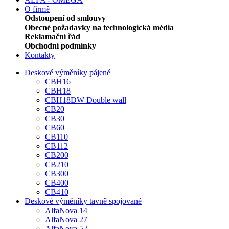
O firmě
Odstoupení od smlouvy
Obecné požadavky na technologická média
Reklamační řád
Obchodní podmínky
Kontakty
Deskové výměníky pájené
CBH16
CBH18
CBH18DW Double wall
CB20
CB30
CB60
CB110
CB112
CB200
CB210
CB300
CB400
CB410
Deskové výměníky tavně spojované
AlfaNova 14
AlfaNova 27
AlfaNova 52