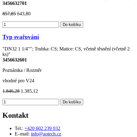
3456632701
857,85
643,80
Do košíku
Typ svařování
"DN32 1 1/4""; Trubka: CS; Matice: CS, včetně těsnění (včetně 2
ks)"
3456632601
Poznámka / Rozměr
vhodné pro V24
1.846,28
1.385,12
Do košíku
Kontakt
Tel.:
+420 602 239 032
E–mail:
info@aotech.cz