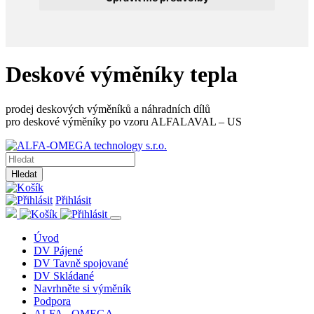
Deskové výměníky tepla
prodej deskových výměníků a náhradních dílů
pro deskové výměníky po vzoru ALFALAVAL – US
Hledat
Přihlásit
Úvod
DV Pájené
DV Tavně spojované
DV Skládané
Navrhněte si výměník
Podpora
ALFA - OMEGA