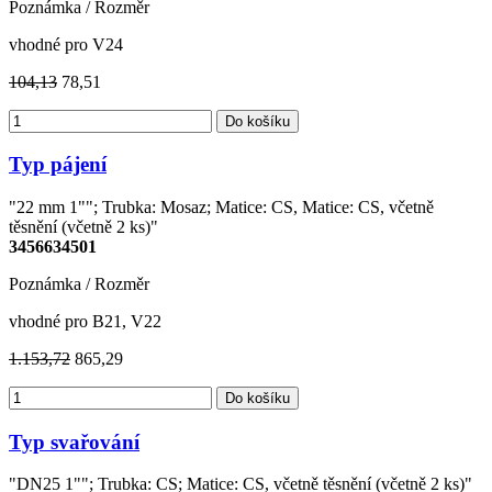
Poznámka / Rozměr
vhodné pro V24
104,13
78,51
Do košíku
Typ pájení
"22 mm 1""; Trubka: Mosaz; Matice: CS, Matice: CS, včetně
těsnění (včetně 2 ks)"
3456634501
Poznámka / Rozměr
vhodné pro B21, V22
1.153,72
865,29
Do košíku
Typ svařování
"DN25 1""; Trubka: CS; Matice: CS, včetně těsnění (včetně 2 ks)"