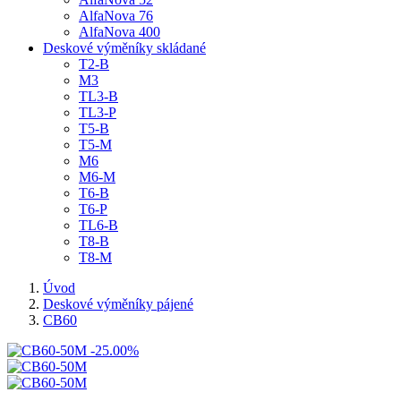
AlfaNova 76
AlfaNova 400
Deskové výměníky skládané
T2-B
M3
TL3-B
TL3-P
T5-B
T5-M
M6
M6-M
T6-B
T6-P
TL6-B
T8-B
T8-M
Úvod
Deskové výměníky pájené
CB60
-25.00%