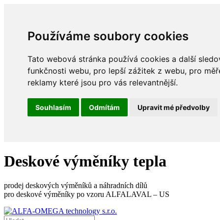
Používáme soubory cookies
Tato webová stránka používá cookies a další sledov
funkčnosti webu
,
pro lepší zážitek z webu
,
pro měř
reklamy které jsou pro vás relevantnější
.
Souhlasím
Odmítám
Upravit mé předvolby
Deskové výměníky tepla
prodej deskových výměníků a náhradních dílů
pro deskové výměníky po vzoru ALFALAVAL – US