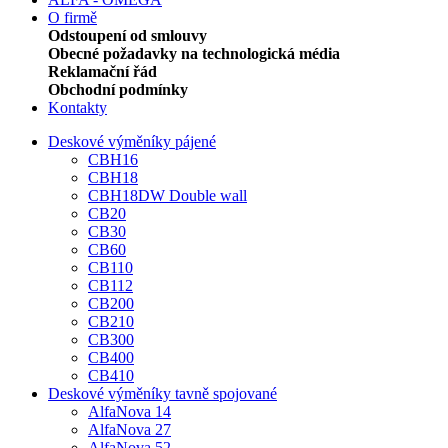
O firmě
Odstoupení od smlouvy
Obecné požadavky na technologická média
Reklamační řád
Obchodní podmínky
Kontakty
Deskové výměníky pájené
CBH16
CBH18
CBH18DW Double wall
CB20
CB30
CB60
CB110
CB112
CB200
CB210
CB300
CB400
CB410
Deskové výměníky tavně spojované
AlfaNova 14
AlfaNova 27
AlfaNova 52