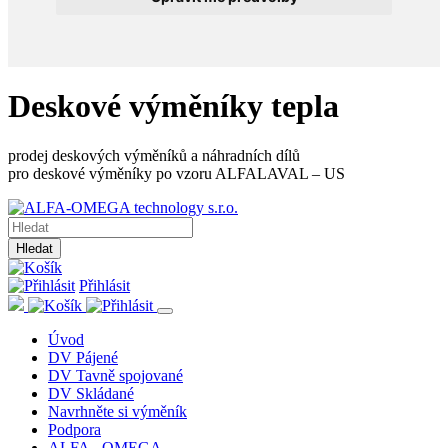
Deskové výměníky tepla
prodej deskových výměníků a náhradních dílů
pro deskové výměníky po vzoru ALFALAVAL – US
Hledat
Přihlásit
Úvod
DV Pájené
DV Tavně spojované
DV Skládané
Navrhněte si výměník
Podpora
ALFA - OMEGA