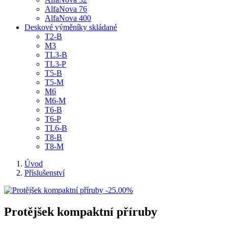
AlfaNova 76
AlfaNova 400
Deskové výměníky skládané
T2-B
M3
TL3-B
TL3-P
T5-B
T5-M
M6
M6-M
T6-B
T6-P
TL6-B
T8-B
T8-M
Úvod
Příslušenství
-25.00%
Protějšek kompaktní příruby