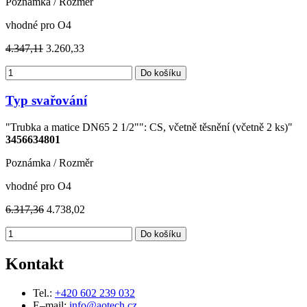
Poznámka / Rozměr
vhodné pro O4
4.347,11
3.260,33
Do košíku
Typ svařování
"Trubka a matice DN65 2 1/2"": CS, včetně těsnění (včetně 2 ks)"
3456634801
Poznámka / Rozměr
vhodné pro O4
6.317,36
4.738,02
Do košíku
Kontakt
Tel.:
+420 602 239 032
E–mail:
info@aotech.cz