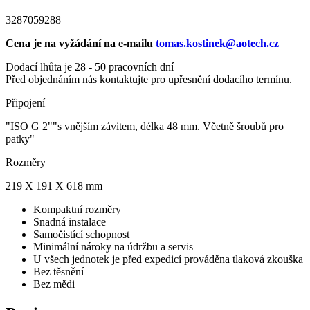
3287059288
Cena je na vyžádání na e-mailu
tomas.kostinek@aotech.cz
Dodací lhůta je 28 - 50 pracovních dní
Před objednáním nás kontaktujte pro upřesnění dodacího termínu.
Připojení
"ISO G 2""s vnějším závitem, délka 48 mm. Včetně šroubů pro
patky"
Rozměry
219 X 191 X 618 mm
Kompaktní rozměry
Snadná instalace
Samočistící schopnost
Minimální nároky na údržbu a servis
U všech jednotek je před expedicí prováděna tlaková zkouška
Bez těsnění
Bez mědi