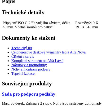
Popis
Technické detaily
Připojení
"ISO G 2""s vnějším závitem, délka
Rozměry
219 X
48 mm. Včetně šroubů pro patky"
191 X 618 mm
Dokumenty ke stažení
Technický list
Celonerezové deskové výměníky tepla Alfa Nova
Čištění a servis
Kompletní sortiment od Alfa Laval
Nátrubky a protipříruby
Nohy a montážní podpěry
Tepelná izolace
Související produkty
Sada pro podporu podlahy
Max. 30 desek. Zahrnuje 2 stopy. Nohy jsou sestaveny dohromady