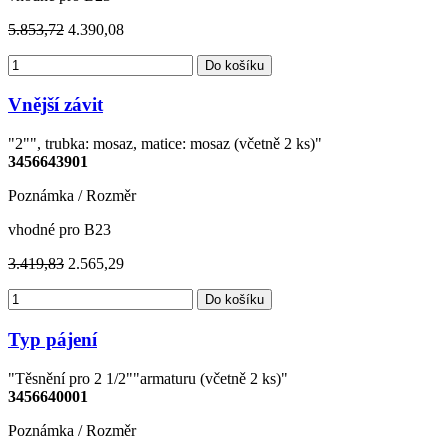
5.853,72
4.390,08
Do košíku
Vnější závit
"2"", trubka: mosaz, matice: mosaz (včetně 2 ks)"
3456643901
Poznámka / Rozměr
vhodné pro B23
3.419,83
2.565,29
Do košíku
Typ pájení
"Těsnění pro 2 1/2""armaturu (včetně 2 ks)"
3456640001
Poznámka / Rozměr