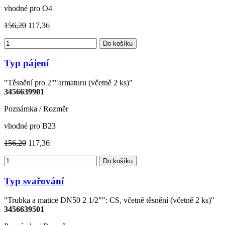
vhodné pro O4
156,20
117,36
Do košíku
Typ pájení
"Těsnění pro 2""armaturu (včetně 2 ks)"
3456639901
Poznámka / Rozměr
vhodné pro B23
156,20
117,36
Do košíku
Typ svařování
"Trubka a matice DN50 2 1/2"": CS, včetně těsnění (včetně 2 ks)"
3456639501