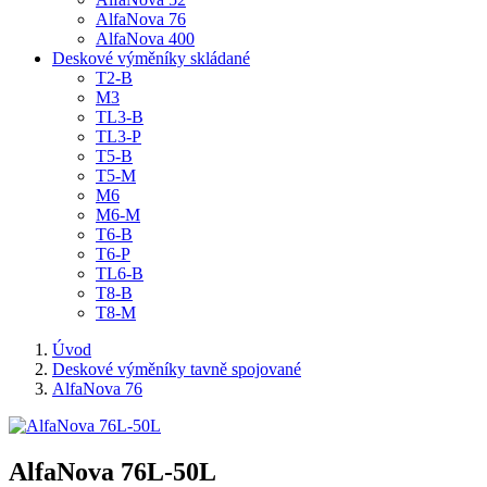
AlfaNova 76
AlfaNova 400
Deskové výměníky skládané
T2-B
M3
TL3-B
TL3-P
T5-B
T5-M
M6
M6-M
T6-B
T6-P
TL6-B
T8-B
T8-M
Úvod
Deskové výměníky tavně spojované
AlfaNova 76
AlfaNova 76L-50L