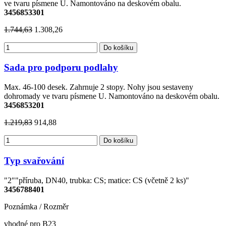
ve tvaru písmene U. Namontováno na deskovém obalu.
3456853301
1.744,63
1.308,26
Do košíku
Sada pro podporu podlahy
Max. 46-100 desek. Zahrnuje 2 stopy. Nohy jsou sestaveny
dohromady ve tvaru písmene U. Namontováno na deskovém obalu.
3456853201
1.219,83
914,88
Do košíku
Typ svařování
"2""příruba, DN40, trubka: CS; matice: CS (včetně 2 ks)"
3456788401
Poznámka / Rozměr
vhodné pro B23