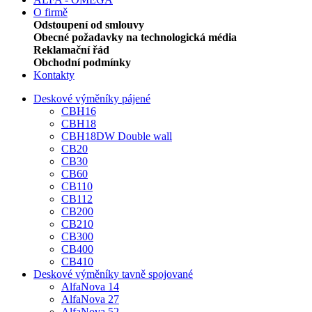
O firmě
Odstoupení od smlouvy
Obecné požadavky na technologická média
Reklamační řád
Obchodní podmínky
Kontakty
Deskové výměníky pájené
CBH16
CBH18
CBH18DW Double wall
CB20
CB30
CB60
CB110
CB112
CB200
CB210
CB300
CB400
CB410
Deskové výměníky tavně spojované
AlfaNova 14
AlfaNova 27
AlfaNova 52