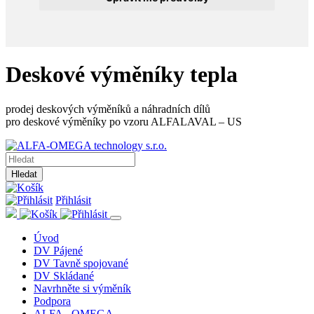
Deskové výměníky tepla
prodej deskových výměníků a náhradních dílů
pro deskové výměníky po vzoru ALFALAVAL – US
Hledat
Přihlásit
Úvod
DV Pájené
DV Tavně spojované
DV Skládané
Navrhněte si výměník
Podpora
ALFA - OMEGA