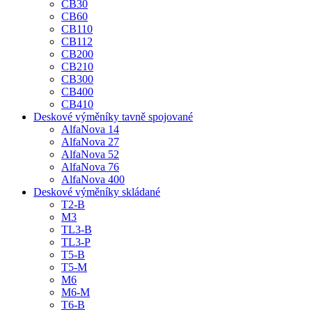
CB30
CB60
CB110
CB112
CB200
CB210
CB300
CB400
CB410
Deskové výměníky tavně spojované
AlfaNova 14
AlfaNova 27
AlfaNova 52
AlfaNova 76
AlfaNova 400
Deskové výměníky skládané
T2-B
M3
TL3-B
TL3-P
T5-B
T5-M
M6
M6-M
T6-B