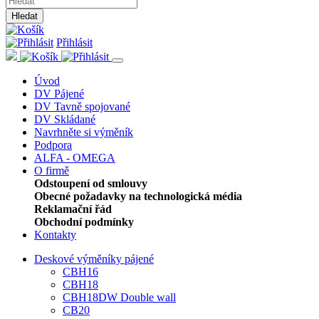
Hledat
Přihlásit
Úvod
DV Pájené
DV Tavně spojované
DV Skládané
Navrhněte si výměník
Podpora
ALFA - OMEGA
O firmě
Odstoupení od smlouvy
Obecné požadavky na technologická média
Reklamační řád
Obchodní podmínky
Kontakty
Deskové výměníky pájené
CBH16
CBH18
CBH18DW Double wall
CB20