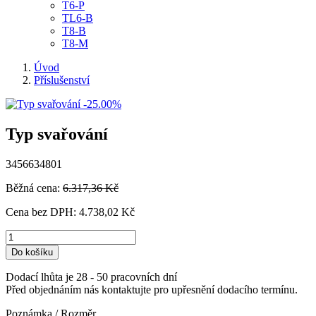
T6-P
TL6-B
T8-B
T8-M
Úvod
Příslušenství
-25.00%
Typ svařování
3456634801
Běžná cena:
6.317,36 Kč
Cena bez DPH:
4.738,02 Kč
Do košíku
Dodací lhůta je 28 - 50 pracovních dní
Před objednáním nás kontaktujte pro upřesnění dodacího termínu.
Poznámka / Rozměr