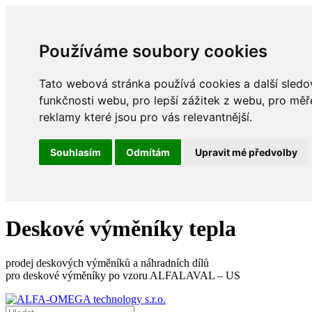
Používáme soubory cookies
Tato webová stránka používá cookies a další sledov
funkčnosti webu
,
pro lepší zážitek z webu
,
pro měř
reklamy které jsou pro vás relevantnější
.
Souhlasím
Odmítám
Upravit mé předvolby
Deskové výměníky tepla
prodej deskových výměníků a náhradních dílů
pro deskové výměníky po vzoru ALFALAVAL – US