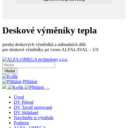
Deskové výměníky tepla
prodej deskových výměníků a náhradních dílů
pro deskové výměníky po vzoru ALFALAVAL – US
Hledat
Přihlásit
Úvod
DV Pájené
DV Tavně spojované
DV Skládané
Navrhněte si výměník
Podpora
ALFA - OMEGA