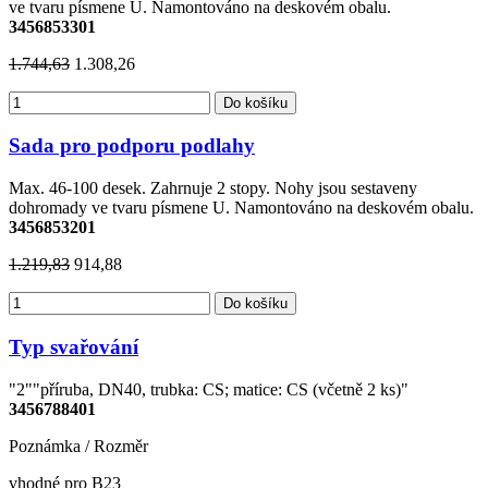
ve tvaru písmene U. Namontováno na deskovém obalu.
3456853301
1.744,63
1.308,26
Do košíku
Sada pro podporu podlahy
Max. 46-100 desek. Zahrnuje 2 stopy. Nohy jsou sestaveny
dohromady ve tvaru písmene U. Namontováno na deskovém obalu.
3456853201
1.219,83
914,88
Do košíku
Typ svařování
"2""příruba, DN40, trubka: CS; matice: CS (včetně 2 ks)"
3456788401
Poznámka / Rozměr
vhodné pro B23