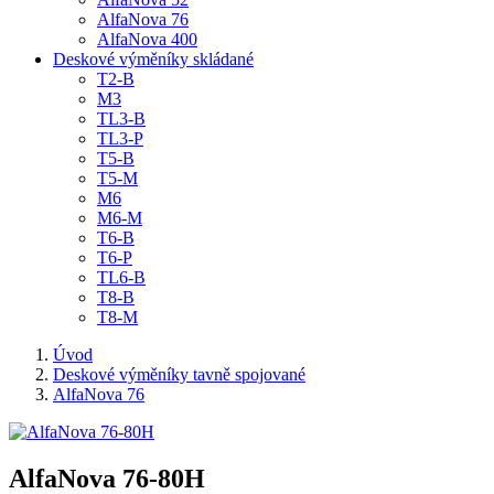
AlfaNova 76
AlfaNova 400
Deskové výměníky skládané
T2-B
M3
TL3-B
TL3-P
T5-B
T5-M
M6
M6-M
T6-B
T6-P
TL6-B
T8-B
T8-M
Úvod
Deskové výměníky tavně spojované
AlfaNova 76
AlfaNova 76-80H