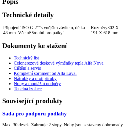
Popis
Technické detaily
Připojení
"ISO G 2""s vnějším závitem, délka
Rozměry
302 X
48 mm. Včetně šroubů pro patky"
191 X 618 mm
Dokumenty ke stažení
Technický list
Celonerezové deskové výměníky tepla Alfa Nova
Čištění a servis
Kompletní sortiment od Alfa Laval
Nátrubky a protipříruby
Nohy a montážní podpěry
Tepelná izolace
Související produkty
Sada pro podporu podlahy
Max. 30 desek. Zahrnuje 2 stopy. Nohy jsou sestaveny dohromady