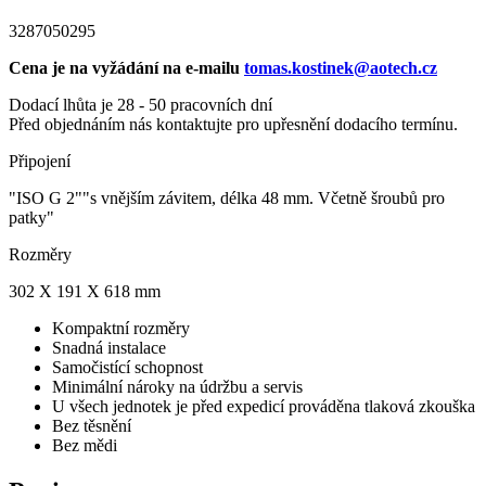
3287050295
Cena je na vyžádání na e-mailu
tomas.kostinek@aotech.cz
Dodací lhůta je 28 - 50 pracovních dní
Před objednáním nás kontaktujte pro upřesnění dodacího termínu.
Připojení
"ISO G 2""s vnějším závitem, délka 48 mm. Včetně šroubů pro
patky"
Rozměry
302 X 191 X 618 mm
Kompaktní rozměry
Snadná instalace
Samočistící schopnost
Minimální nároky na údržbu a servis
U všech jednotek je před expedicí prováděna tlaková zkouška
Bez těsnění
Bez mědi