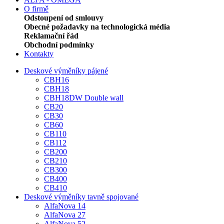
O firmě
Odstoupení od smlouvy
Obecné požadavky na technologická média
Reklamační řád
Obchodní podmínky
Kontakty
Deskové výměníky pájené
CBH16
CBH18
CBH18DW Double wall
CB20
CB30
CB60
CB110
CB112
CB200
CB210
CB300
CB400
CB410
Deskové výměníky tavně spojované
AlfaNova 14
AlfaNova 27
AlfaNova 52