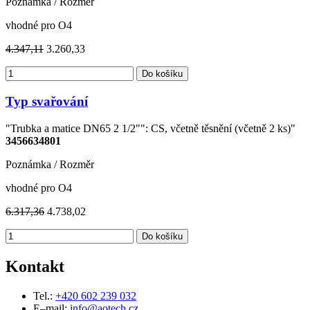
Poznámka / Rozměr
vhodné pro O4
4.347,11
3.260,33
Do košíku
Typ svařování
"Trubka a matice DN65 2 1/2"": CS, včetně těsnění (včetně 2 ks)"
3456634801
Poznámka / Rozměr
vhodné pro O4
6.317,36
4.738,02
Do košíku
Kontakt
Tel.:
+420 602 239 032
E–mail:
info@aotech.cz