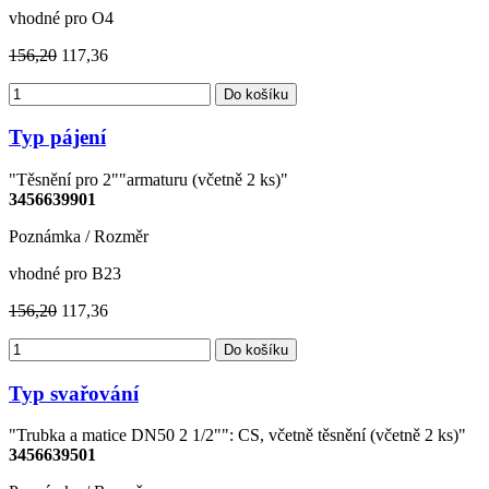
vhodné pro O4
156,20
117,36
Do košíku
Typ pájení
"Těsnění pro 2""armaturu (včetně 2 ks)"
3456639901
Poznámka / Rozměr
vhodné pro B23
156,20
117,36
Do košíku
Typ svařování
"Trubka a matice DN50 2 1/2"": CS, včetně těsnění (včetně 2 ks)"
3456639501