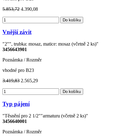
5.853,72
4.390,08
Do košíku
Vnější závit
"2"", trubka: mosaz, matice: mosaz (včetně 2 ks)"
3456643901
Poznámka / Rozměr
vhodné pro B23
3.419,83
2.565,29
Do košíku
Typ pájení
"Těsnění pro 2 1/2""armaturu (včetně 2 ks)"
3456640001
Poznámka / Rozměr