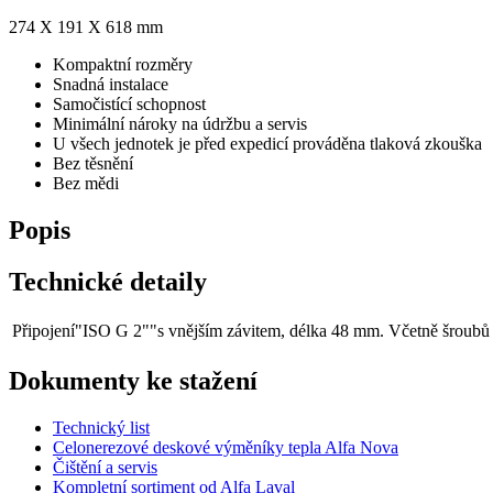
274 X 191 X 618 mm
Kompaktní rozměry
Snadná instalace
Samočistící schopnost
Minimální nároky na údržbu a servis
U všech jednotek je před expedicí prováděna tlaková zkouška
Bez těsnění
Bez mědi
Popis
Technické detaily
Připojení
"ISO G 2""s vnějším závitem, délka 48 mm. Včetně šroubů
Dokumenty ke stažení
Technický list
Celonerezové deskové výměníky tepla Alfa Nova
Čištění a servis
Kompletní sortiment od Alfa Laval