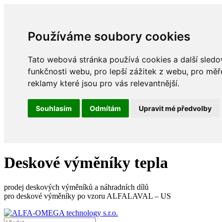
Používáme soubory cookies
Tato webová stránka používá cookies a další sledov
funkčnosti webu
,
pro lepší zážitek z webu
,
pro měř
reklamy které jsou pro vás relevantnější
.
Souhlasím
Odmítám
Upravit mé předvolby
Deskové výměníky tepla
prodej deskových výměníků a náhradních dílů
pro deskové výměníky po vzoru ALFALAVAL – US