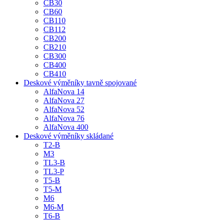
CB30
CB60
CB110
CB112
CB200
CB210
CB300
CB400
CB410
Deskové výměníky tavně spojované
AlfaNova 14
AlfaNova 27
AlfaNova 52
AlfaNova 76
AlfaNova 400
Deskové výměníky skládané
T2-B
M3
TL3-B
TL3-P
T5-B
T5-M
M6
M6-M
T6-B