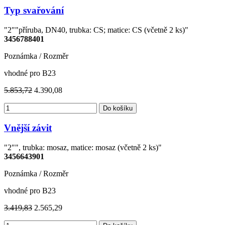
Typ svařování
"2""příruba, DN40, trubka: CS; matice: CS (včetně 2 ks)"
3456788401
Poznámka / Rozměr
vhodné pro B23
5.853,72
4.390,08
Do košíku
Vnější závit
"2"", trubka: mosaz, matice: mosaz (včetně 2 ks)"
3456643901
Poznámka / Rozměr
vhodné pro B23
3.419,83
2.565,29