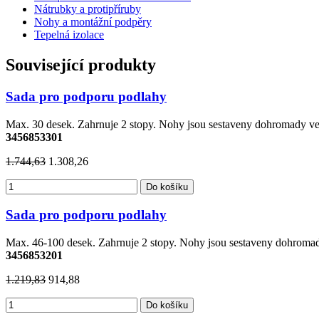
Nátrubky a protipříruby
Nohy a montážní podpěry
Tepelná izolace
Související produkty
Sada pro podporu podlahy
Max. 30 desek. Zahrnuje 2 stopy. Nohy jsou sestaveny dohromady 
3456853301
1.744,63
1.308,26
Do košíku
Sada pro podporu podlahy
Max. 46-100 desek. Zahrnuje 2 stopy. Nohy jsou sestaveny dohrom
3456853201
1.219,83
914,88
Do košíku