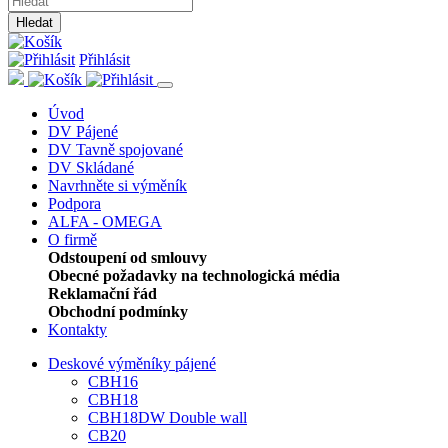
Hledat
Přihlásit
Úvod
DV Pájené
DV Tavně spojované
DV Skládané
Navrhněte si výměník
Podpora
ALFA - OMEGA
O firmě
Odstoupení od smlouvy
Obecné požadavky na technologická média
Reklamační řád
Obchodní podmínky
Kontakty
Deskové výměníky pájené
CBH16
CBH18
CBH18DW Double wall
CB20