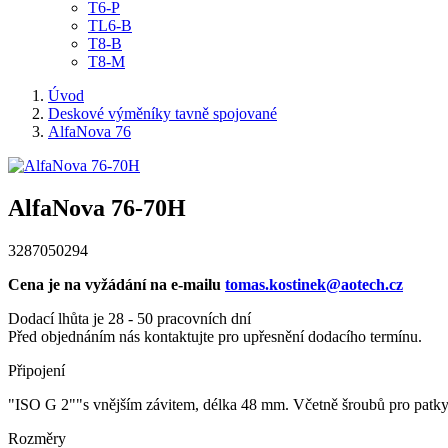
T6-P
TL6-B
T8-B
T8-M
Úvod
Deskové výměníky tavně spojované
AlfaNova 76
AlfaNova 76-70H
3287050294
Cena je na vyžádání na e-mailu
tomas.kostinek@aotech.cz
Dodací lhůta je 28 - 50 pracovních dní
Před objednáním nás kontaktujte pro upřesnění dodacího termínu.
Připojení
"ISO G 2""s vnějším závitem, délka 48 mm. Včetně šroubů pro patk
Rozměry