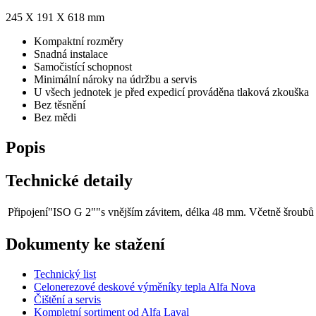
245 X 191 X 618 mm
Kompaktní rozměry
Snadná instalace
Samočistící schopnost
Minimální nároky na údržbu a servis
U všech jednotek je před expedicí prováděna tlaková zkouška
Bez těsnění
Bez mědi
Popis
Technické detaily
Připojení
"ISO G 2""s vnějším závitem, délka 48 mm. Včetně šroubů
Dokumenty ke stažení
Technický list
Celonerezové deskové výměníky tepla Alfa Nova
Čištění a servis
Kompletní sortiment od Alfa Laval