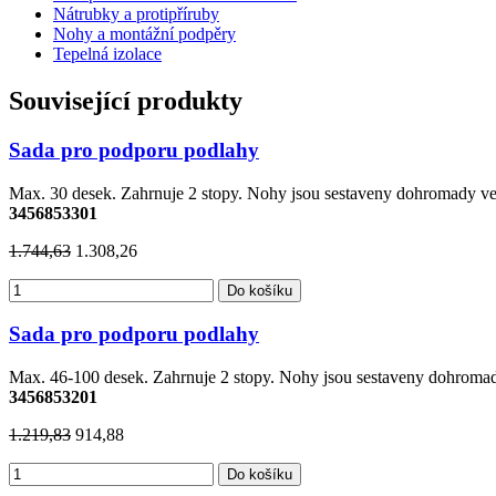
Nátrubky a protipříruby
Nohy a montážní podpěry
Tepelná izolace
Související produkty
Sada pro podporu podlahy
Max. 30 desek. Zahrnuje 2 stopy. Nohy jsou sestaveny dohromady 
3456853301
1.744,63
1.308,26
Do košíku
Sada pro podporu podlahy
Max. 46-100 desek. Zahrnuje 2 stopy. Nohy jsou sestaveny dohrom
3456853201
1.219,83
914,88
Do košíku