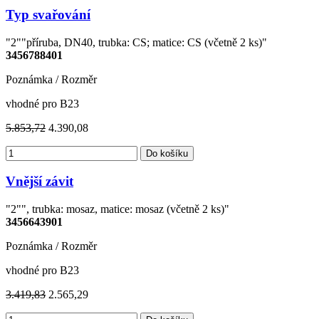
Typ svařování
"2""příruba, DN40, trubka: CS; matice: CS (včetně 2 ks)"
3456788401
Poznámka / Rozměr
vhodné pro B23
5.853,72
4.390,08
Do košíku
Vnější závit
"2"", trubka: mosaz, matice: mosaz (včetně 2 ks)"
3456643901
Poznámka / Rozměr
vhodné pro B23
3.419,83
2.565,29