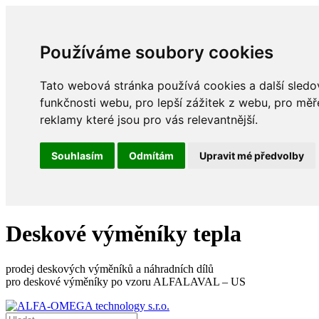
Používáme soubory cookies
Tato webová stránka používá cookies a další sledov
funkčnosti webu
,
pro lepší zážitek z webu
,
pro měř
reklamy které jsou pro vás relevantnější
.
Souhlasím
Odmítám
Upravit mé předvolby
Deskové výměníky tepla
prodej deskových výměníků a náhradních dílů
pro deskové výměníky po vzoru ALFALAVAL – US