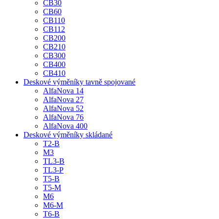
CB30
CB60
CB110
CB112
CB200
CB210
CB300
CB400
CB410
Deskové výměníky tavně spojované
AlfaNova 14
AlfaNova 27
AlfaNova 52
AlfaNova 76
AlfaNova 400
Deskové výměníky skládané
T2-B
M3
TL3-B
TL3-P
T5-B
T5-M
M6
M6-M
T6-B