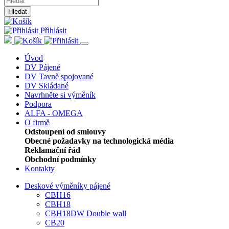
Hledat
Přihlásit
Úvod
DV Pájené
DV Tavně spojované
DV Skládané
Navrhněte si výměník
Podpora
ALFA - OMEGA
O firmě
Odstoupení od smlouvy
Obecné požadavky na technologická média
Reklamační řád
Obchodní podmínky
Kontakty
Deskové výměníky pájené
CBH16
CBH18
CBH18DW Double wall
CB20