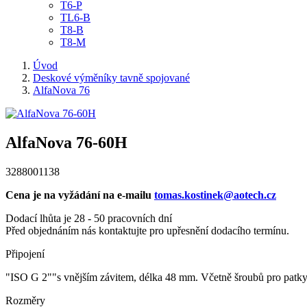
T6-P
TL6-B
T8-B
T8-M
Úvod
Deskové výměníky tavně spojované
AlfaNova 76
AlfaNova 76-60H
3288001138
Cena je na vyžádání na e-mailu
tomas.kostinek@aotech.cz
Dodací lhůta je 28 - 50 pracovních dní
Před objednáním nás kontaktujte pro upřesnění dodacího termínu.
Připojení
"ISO G 2""s vnějším závitem, délka 48 mm. Včetně šroubů pro patk
Rozměry