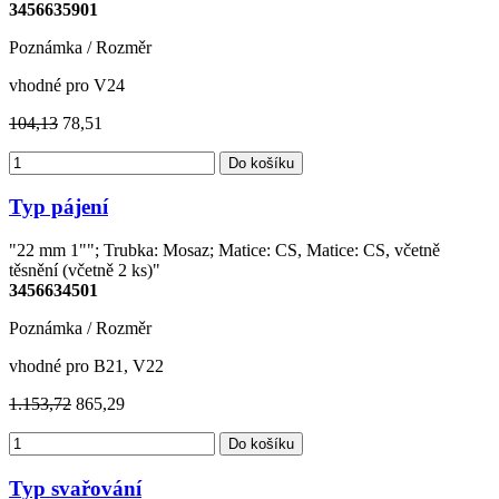
3456635901
Poznámka / Rozměr
vhodné pro V24
104,13
78,51
Do košíku
Typ pájení
"22 mm 1""; Trubka: Mosaz; Matice: CS, Matice: CS, včetně
těsnění (včetně 2 ks)"
3456634501
Poznámka / Rozměr
vhodné pro B21, V22
1.153,72
865,29
Do košíku
Typ svařování