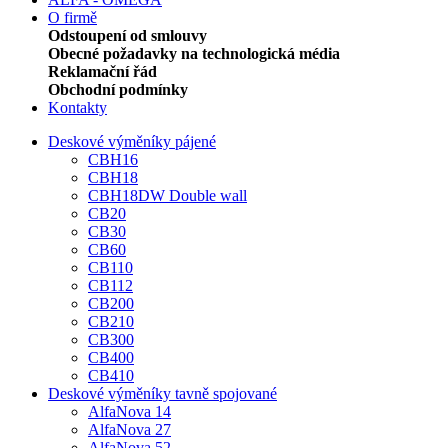
O firmě
Odstoupení od smlouvy
Obecné požadavky na technologická média
Reklamační řád
Obchodní podmínky
Kontakty
Deskové výměníky pájené
CBH16
CBH18
CBH18DW Double wall
CB20
CB30
CB60
CB110
CB112
CB200
CB210
CB300
CB400
CB410
Deskové výměníky tavně spojované
AlfaNova 14
AlfaNova 27
AlfaNova 52