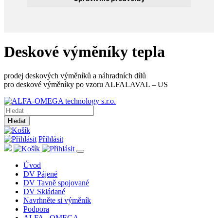
Deskové výměníky tepla
prodej deskových výměníků a náhradních dílů
pro deskové výměníky po vzoru ALFALAVAL – US
Hledat
Přihlásit
Úvod
DV Pájené
DV Tavně spojované
DV Skládané
Navrhněte si výměník
Podpora
ALFA - OMEGA