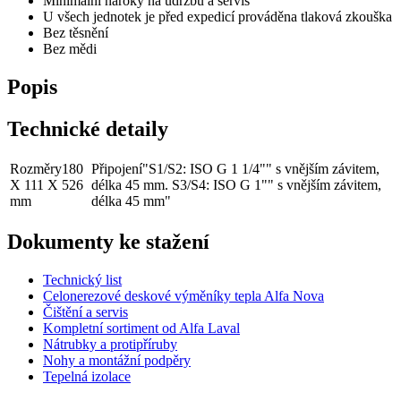
Minimální nároky na údržbu a servis
U všech jednotek je před expedicí prováděna tlaková zkouška
Bez těsnění
Bez mědi
Popis
Technické detaily
Rozměry
180
Připojení
"S1/S2: ISO G 1 1/4"" s vnějším závitem,
X 111 X 526
délka 45 mm. S3/S4: ISO G 1"" s vnějším závitem,
mm
délka 45 mm"
Dokumenty ke stažení
Technický list
Celonerezové deskové výměníky tepla Alfa Nova
Čištění a servis
Kompletní sortiment od Alfa Laval
Nátrubky a protipříruby
Nohy a montážní podpěry
Tepelná izolace