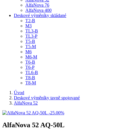
AlfaNova 76
AlfaNova 400
Deskové výměníky skládané
T2-B
M3
TL3-B
TL3-P
T5-B
T5-M
M6
M6-M
T6-B
T6-P
TL6-B
T8-B
T8-M
Úvod
Deskové výměníky tavně spojované
AlfaNova 52
-25.00%
AlfaNova 52 AQ-50L