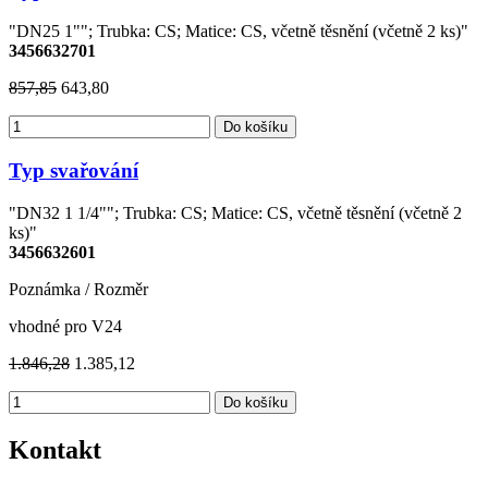
"DN25 1""; Trubka: CS; Matice: CS, včetně těsnění (včetně 2 ks)"
3456632701
857,85
643,80
Do košíku
Typ svařování
"DN32 1 1/4""; Trubka: CS; Matice: CS, včetně těsnění (včetně 2
ks)"
3456632601
Poznámka / Rozměr
vhodné pro V24
1.846,28
1.385,12
Do košíku
Kontakt