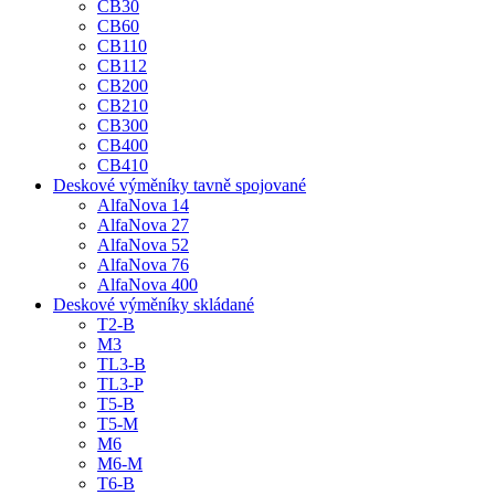
CB30
CB60
CB110
CB112
CB200
CB210
CB300
CB400
CB410
Deskové výměníky tavně spojované
AlfaNova 14
AlfaNova 27
AlfaNova 52
AlfaNova 76
AlfaNova 400
Deskové výměníky skládané
T2-B
M3
TL3-B
TL3-P
T5-B
T5-M
M6
M6-M
T6-B