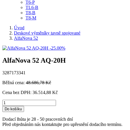
T6-P
TL6-B
T8-B
T8-M
Úvod
Deskové výměníky tavně spojované
AlfaNova 52
-25.00%
AlfaNova 52 AQ-20H
3287173341
Běžná cena:
48.686,78 Kč
Cena bez DPH:
36.514,88 Kč
Do košíku
Dodací lhůta je 28 - 50 pracovních dní
Před objednáním nás kontaktujte pro upřesnění dodacího termínu.