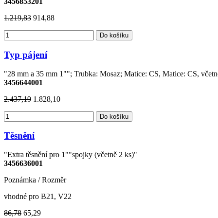
3456853201
1.219,83
914,88
Do košíku
Typ pájení
"28 mm a 35 mm 1""; Trubka: Mosaz; Matice: CS, Matice: CS, včetně 
3456644001
2.437,19
1.828,10
Do košíku
Těsnění
"Extra těsnění pro 1""spojky (včetně 2 ks)"
3456636001
Poznámka / Rozměr
vhodné pro B21, V22
86,78
65,29