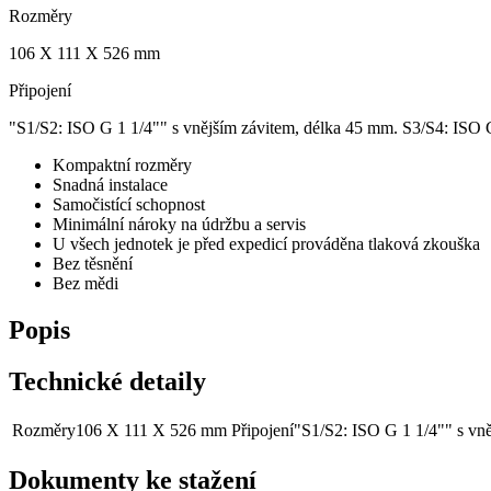
Rozměry
106 X 111 X 526 mm
Připojení
"S1/S2: ISO G 1 1/4"" s vnějším závitem, délka 45 mm. S3/S4: ISO 
Kompaktní rozměry
Snadná instalace
Samočistící schopnost
Minimální nároky na údržbu a servis
U všech jednotek je před expedicí prováděna tlaková zkouška
Bez těsnění
Bez mědi
Popis
Technické detaily
Rozměry
106 X 111 X 526 mm
Připojení
"S1/S2: ISO G 1 1/4"" s vn
Dokumenty ke stažení