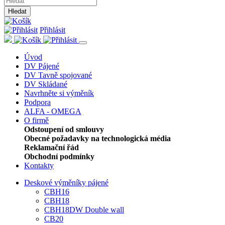
Hledat
Přihlásit
Úvod
DV Pájené
DV Tavně spojované
DV Skládané
Navrhněte si výměník
Podpora
ALFA - OMEGA
O firmě
Odstoupení od smlouvy
Obecné požadavky na technologická média
Reklamační řád
Obchodní podmínky
Kontakty
Deskové výměníky pájené
CBH16
CBH18
CBH18DW Double wall
CB20