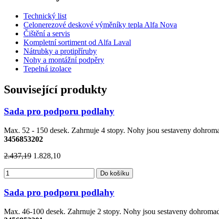
Technický list
Celonerezové deskové výměníky tepla Alfa Nova
Čištění a servis
Kompletní sortiment od Alfa Laval
Nátrubky a protipříruby
Nohy a montážní podpěry
Tepelná izolace
Související produkty
Sada pro podporu podlahy
Max. 52 - 150 desek. Zahrnuje 4 stopy. Nohy jsou sestaveny dohro
3456853202
2.437,19
1.828,10
Do košíku
Sada pro podporu podlahy
Max. 46-100 desek. Zahrnuje 2 stopy. Nohy jsou sestaveny dohrom