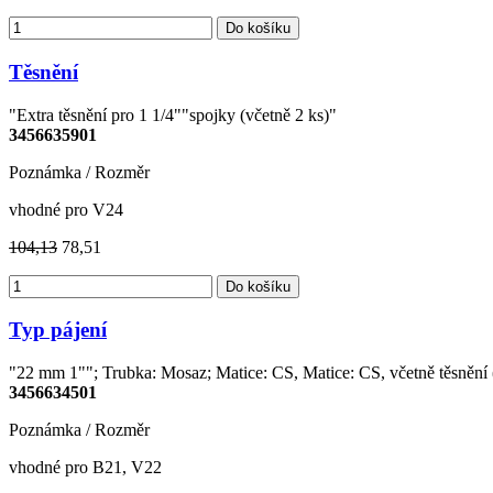
Do košíku
Těsnění
"Extra těsnění pro 1 1/4""spojky (včetně 2 ks)"
3456635901
Poznámka / Rozměr
vhodné pro V24
104,13
78,51
Do košíku
Typ pájení
"22 mm 1""; Trubka: Mosaz; Matice: CS, Matice: CS, včetně těsnění 
3456634501
Poznámka / Rozměr
vhodné pro B21, V22