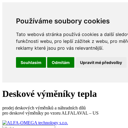
Používáme soubory cookies
Tato webová stránka používá cookies a další sledov
funkčnosti webu
,
pro lepší zážitek z webu
,
pro měř
reklamy které jsou pro vás relevantnější
.
Souhlasím
Odmítám
Upravit mé předvolby
Deskové výměníky tepla
prodej deskových výměníků a náhradních dílů
pro deskové výměníky po vzoru ALFALAVAL – US