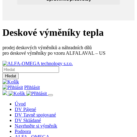
Deskové výměníky tepla
prodej deskových výměníků a náhradních dílů
pro deskové výměníky po vzoru ALFALAVAL – US
Hledat
Přihlásit
Úvod
DV Pájené
DV Tavně spojované
DV Skládané
Navrhněte si výměník
Podpora
ALFA - OMEGA