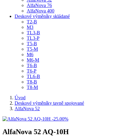
AlfaNova 76
AlfaNova 400
Deskové výměníky skládané
T2-B
M3
TL3-B
TL3-P
T5-B
T5-M
M6
M6-M
T6-B
T6-P
TL6-B
T8-B
T8-M
Úvod
Deskové výměníky tavně spojované
AlfaNova 52
-25.00%
AlfaNova 52 AQ-10H