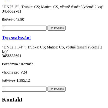
"DN25 1""; Trubka: CS; Matice: CS, včetně těsnění (včetně 2 ks)"
3456632701
857,85
643,80
Do košíku
Typ svařování
"DN32 1 1/4""; Trubka: CS; Matice: CS, včetně těsnění (včetně 2
ks)"
3456632601
Poznámka / Rozměr
vhodné pro V24
1.846,28
1.385,12
Do košíku
Kontakt