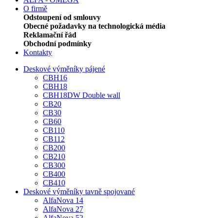
O firmě
Odstoupení od smlouvy
Obecné požadavky na technologická média
Reklamační řád
Obchodní podmínky
Kontakty
Deskové výměníky pájené
CBH16
CBH18
CBH18DW Double wall
CB20
CB30
CB60
CB110
CB112
CB200
CB210
CB300
CB400
CB410
Deskové výměníky tavně spojované
AlfaNova 14
AlfaNova 27
AlfaNova 52