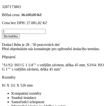
3287173803
Běžná cena:
36.109,09 Kč
Cena bez DPH:
27.081,82 Kč
Do košíku
Dodací lhůta je 28 - 50 pracovních dní
Před objednáním nás kontaktujte pro upřesnění dodacího termínu.
Připojení
"S1/S2: ISO G 1 1/4"" s vnějším závitem, délka 45 mm. S3/S4: ISO
G 1"" s vnějším závitem, délka 45 mm"
Rozměry
81 X 111 X 526 mm
Kompaktní rozměry
Snadná instalace
Samočistící schopnost