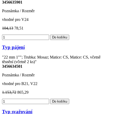
3456635901
Poznámka / Rozměr
vhodné pro V24
104,13
78,51
Do košíku
Typ pájení
"22 mm 1""; Trubka: Mosaz; Matice: CS, Matice: CS, včetně
těsnění (včetně 2 ks)"
3456634501
Poznámka / Rozměr
vhodné pro B21, V22
1.153,72
865,29
Do košíku
Typ svařování