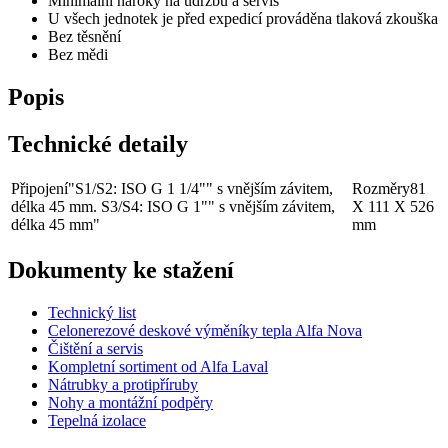
Minimální nároky na údržbu a servis
U všech jednotek je před expedicí prováděna tlaková zkouška
Bez těsnění
Bez mědi
Popis
Technické detaily
Připojení
"S1/S2: ISO G 1 1/4"" s vnějším závitem,
Rozměry
81
délka 45 mm. S3/S4: ISO G 1"" s vnějším závitem,
X 111 X 526
délka 45 mm"
mm
Dokumenty ke stažení
Technický list
Celonerezové deskové výměníky tepla Alfa Nova
Čištění a servis
Kompletní sortiment od Alfa Laval
Nátrubky a protipříruby
Nohy a montážní podpěry
Tepelná izolace