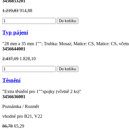
3456853201
1.219,83
914,88
Do košíku
Typ pájení
"28 mm a 35 mm 1""; Trubka: Mosaz; Matice: CS, Matice: CS, včetně 
3456644001
2.437,19
1.828,10
Do košíku
Těsnění
"Extra těsnění pro 1""spojky (včetně 2 ks)"
3456636001
Poznámka / Rozměr
vhodné pro B21, V22
86,78
65,29