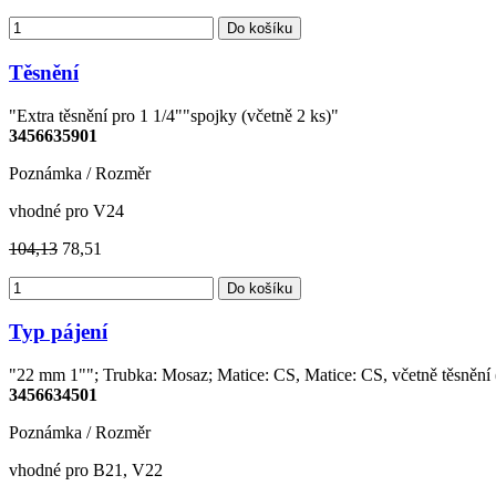
Do košíku
Těsnění
"Extra těsnění pro 1 1/4""spojky (včetně 2 ks)"
3456635901
Poznámka / Rozměr
vhodné pro V24
104,13
78,51
Do košíku
Typ pájení
"22 mm 1""; Trubka: Mosaz; Matice: CS, Matice: CS, včetně těsnění 
3456634501
Poznámka / Rozměr
vhodné pro B21, V22