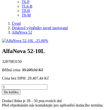
T6-P
TL6-B
T8-B
T8-M
Úvod
Deskové výměníky tavně spojované
AlfaNova 52
-25.00%
AlfaNova 52-10L
3287083150
Běžná cena:
39.209,92 Kč
Cena bez DPH:
29.407,44 Kč
Do košíku
Dodací lhůta je 28 - 50 pracovních dní
Před objednáním nás kontaktujte pro upřesnění dodacího termínu.