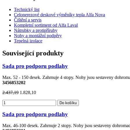
Technický list
Celonerezové deskové výměníky tepla Alfa Nova
Čištění a servis
Kompletní sortiment od Alfa Laval
Nátrubky a protipříruby
Nohy a montážní podpěry
Tepelná izolace
Související produkty
Sada pro podporu podlahy
Max. 52 - 150 desek. Zahrnuje 4 stopy. Nohy jsou sestaveny dohro
3456853202
2.437,19
1.828,10
Do košíku
Sada pro podporu podlahy
Max. 46-100 desek. Zahrnuje 2 stopy. Nohy jsou sestaveny dohrom