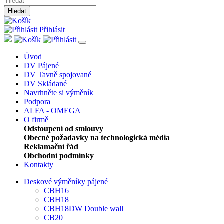
Hledat
Přihlásit
Úvod
DV Pájené
DV Tavně spojované
DV Skládané
Navrhněte si výměník
Podpora
ALFA - OMEGA
O firmě
Odstoupení od smlouvy
Obecné požadavky na technologická média
Reklamační řád
Obchodní podmínky
Kontakty
Deskové výměníky pájené
CBH16
CBH18
CBH18DW Double wall
CB20