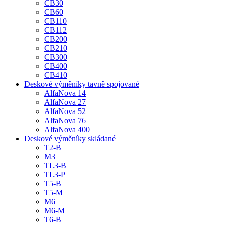
CB30
CB60
CB110
CB112
CB200
CB210
CB300
CB400
CB410
Deskové výměníky tavně spojované
AlfaNova 14
AlfaNova 27
AlfaNova 52
AlfaNova 76
AlfaNova 400
Deskové výměníky skládané
T2-B
M3
TL3-B
TL3-P
T5-B
T5-M
M6
M6-M
T6-B