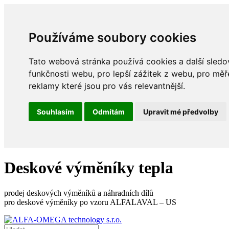
Používáme soubory cookies
Tato webová stránka používá cookies a další sledov
funkčnosti webu
,
pro lepší zážitek z webu
,
pro měř
reklamy které jsou pro vás relevantnější
.
Souhlasím
Odmítám
Upravit mé předvolby
Deskové výměníky tepla
prodej deskových výměníků a náhradních dílů
pro deskové výměníky po vzoru ALFALAVAL – US