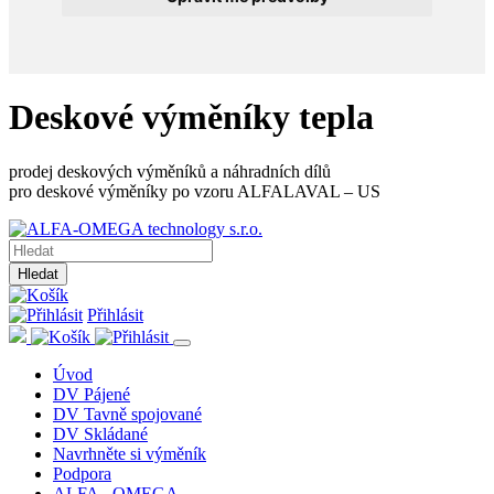
Deskové výměníky tepla
prodej deskových výměníků a náhradních dílů
pro deskové výměníky po vzoru ALFALAVAL – US
Hledat
Přihlásit
Úvod
DV Pájené
DV Tavně spojované
DV Skládané
Navrhněte si výměník
Podpora
ALFA - OMEGA