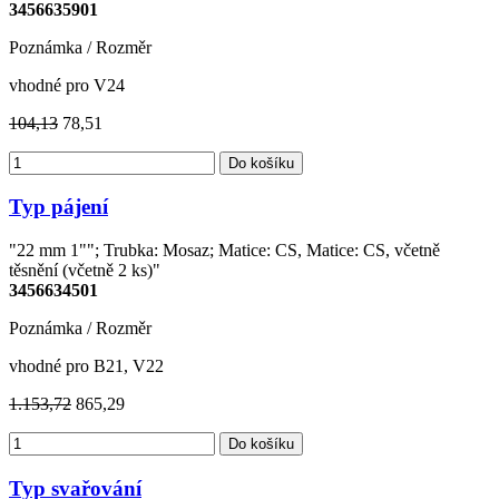
3456635901
Poznámka / Rozměr
vhodné pro V24
104,13
78,51
Do košíku
Typ pájení
"22 mm 1""; Trubka: Mosaz; Matice: CS, Matice: CS, včetně
těsnění (včetně 2 ks)"
3456634501
Poznámka / Rozměr
vhodné pro B21, V22
1.153,72
865,29
Do košíku
Typ svařování