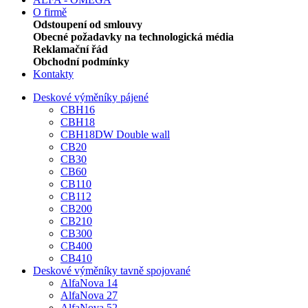
O firmě
Odstoupení od smlouvy
Obecné požadavky na technologická média
Reklamační řád
Obchodní podmínky
Kontakty
Deskové výměníky pájené
CBH16
CBH18
CBH18DW Double wall
CB20
CB30
CB60
CB110
CB112
CB200
CB210
CB300
CB400
CB410
Deskové výměníky tavně spojované
AlfaNova 14
AlfaNova 27
AlfaNova 52