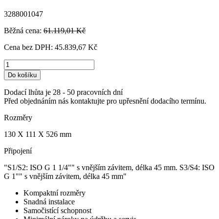
3288001047
Běžná cena:
61.119,01 Kč
Cena bez DPH:
45.839,67 Kč
Do košíku
Dodací lhůta je 28 - 50 pracovních dní
Před objednáním nás kontaktujte pro upřesnění dodacího termínu.
Rozměry
130 X 111 X 526 mm
Připojení
"S1/S2: ISO G 1 1/4"" s vnějším závitem, délka 45 mm. S3/S4: ISO
G 1"" s vnějším závitem, délka 45 mm"
Kompaktní rozměry
Snadná instalace
Samočistící schopnost