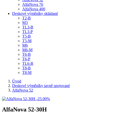
AlfaNova 76
AlfaNova 400
Deskové výměníky skládané
T2-B
M3
TL3-B
TL3-P
T5-B
T5-M
M6
M6-M
T6-B
T6-P
TL6-B
T8-B
T8-M
Úvod
Deskové výměníky tavně spojované
AlfaNova 52
-25.00%
AlfaNova 52-30H