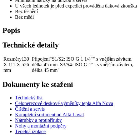
Minimální nároky na údržbu a servis
U všech jednotek je před expedicí prováděna tlaková zkouška
Bez těsnění
Bez mědi
Popis
Technické detaily
Rozměry
130
Připojení
"S1/S2: ISO G 1 1/4"" s vnějším závitem,
X 111 X 526
délka 45 mm. S3/S4: ISO G 1"" s vnějším závitem,
mm
délka 45 mm"
Dokumenty ke stažení
Technický list
Celonerezové deskové výměníky tepla Alfa Nova
Čištění a servis
Kompletní sortiment od Alfa Laval
Nátrubky a protipříruby
Nohy a montážní podpěry
Tepelná izolace