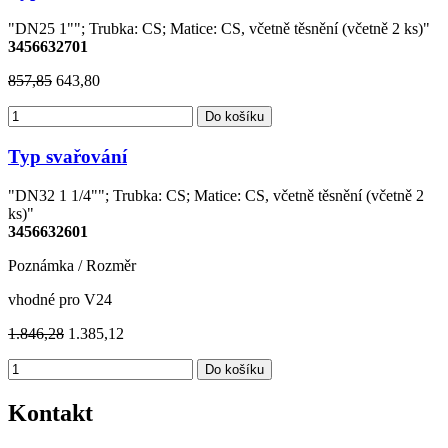
"DN25 1""; Trubka: CS; Matice: CS, včetně těsnění (včetně 2 ks)"
3456632701
857,85
643,80
Do košíku
Typ svařování
"DN32 1 1/4""; Trubka: CS; Matice: CS, včetně těsnění (včetně 2
ks)"
3456632601
Poznámka / Rozměr
vhodné pro V24
1.846,28
1.385,12
Do košíku
Kontakt