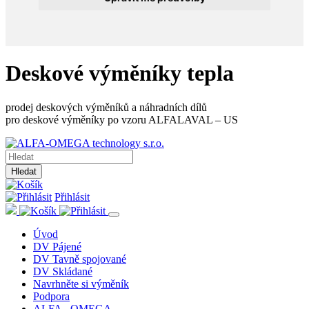
Deskové výměníky tepla
prodej deskových výměníků a náhradních dílů
pro deskové výměníky po vzoru ALFALAVAL – US
Hledat
Přihlásit
Úvod
DV Pájené
DV Tavně spojované
DV Skládané
Navrhněte si výměník
Podpora
ALFA - OMEGA