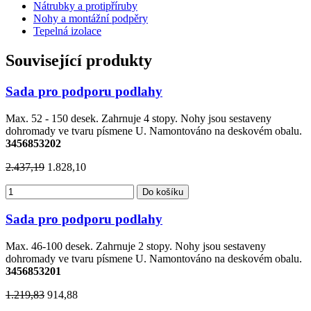
Nátrubky a protipříruby
Nohy a montážní podpěry
Tepelná izolace
Související produkty
Sada pro podporu podlahy
Max. 52 - 150 desek. Zahrnuje 4 stopy. Nohy jsou sestaveny
dohromady ve tvaru písmene U. Namontováno na deskovém obalu.
3456853202
2.437,19
1.828,10
Do košíku
Sada pro podporu podlahy
Max. 46-100 desek. Zahrnuje 2 stopy. Nohy jsou sestaveny
dohromady ve tvaru písmene U. Namontováno na deskovém obalu.
3456853201
1.219,83
914,88