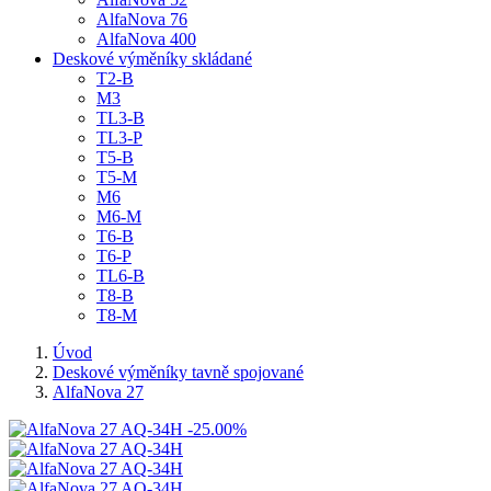
AlfaNova 76
AlfaNova 400
Deskové výměníky skládané
T2-B
M3
TL3-B
TL3-P
T5-B
T5-M
M6
M6-M
T6-B
T6-P
TL6-B
T8-B
T8-M
Úvod
Deskové výměníky tavně spojované
AlfaNova 27
-25.00%