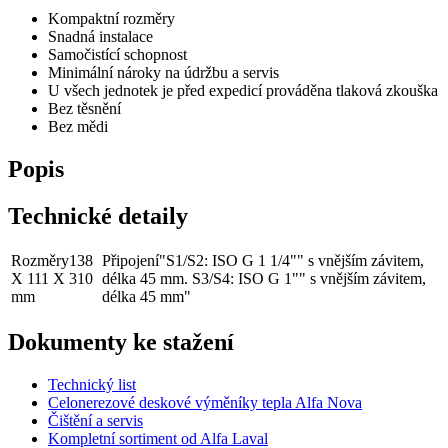
Kompaktní rozměry
Snadná instalace
Samočistící schopnost
Minimální nároky na údržbu a servis
U všech jednotek je před expedicí prováděna tlaková zkouška
Bez těsnění
Bez mědi
Popis
Technické detaily
Rozměry
138
Připojení
"S1/S2: ISO G 1 1/4"" s vnějším závitem,
X 111 X 310
délka 45 mm. S3/S4: ISO G 1"" s vnějším závitem,
mm
délka 45 mm"
Dokumenty ke stažení
Technický list
Celonerezové deskové výměníky tepla Alfa Nova
Čištění a servis
Kompletní sortiment od Alfa Laval