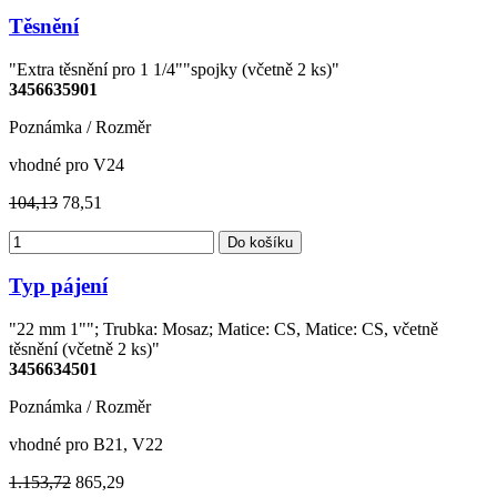
Těsnění
"Extra těsnění pro 1 1/4""spojky (včetně 2 ks)"
3456635901
Poznámka / Rozměr
vhodné pro V24
104,13
78,51
Do košíku
Typ pájení
"22 mm 1""; Trubka: Mosaz; Matice: CS, Matice: CS, včetně
těsnění (včetně 2 ks)"
3456634501
Poznámka / Rozměr
vhodné pro B21, V22
1.153,72
865,29