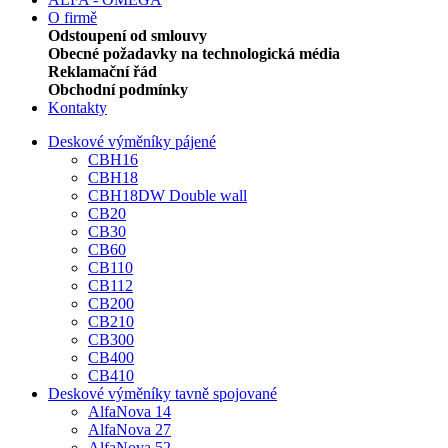
O firmě
Odstoupení od smlouvy
Obecné požadavky na technologická média
Reklamační řád
Obchodní podmínky
Kontakty
Deskové výměníky pájené
CBH16
CBH18
CBH18DW Double wall
CB20
CB30
CB60
CB110
CB112
CB200
CB210
CB300
CB400
CB410
Deskové výměníky tavně spojované
AlfaNova 14
AlfaNova 27
AlfaNova 52