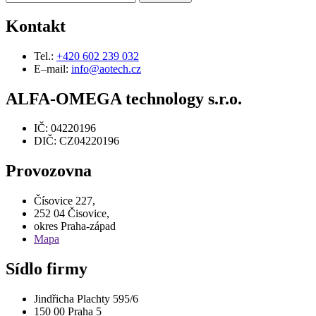
Kontakt
Tel.:
+420 602 239 032
E–mail:
info@aotech.cz
ALFA-OMEGA technology s.r.o.
IČ: 04220196
DIČ: CZ04220196
Provozovna
Čísovice 227,
252 04 Čisovice,
okres Praha-západ
Mapa
Sídlo firmy
Jindřicha Plachty 595/6
150 00 Praha 5