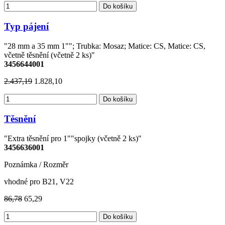
Do košíku
Typ pájení
"28 mm a 35 mm 1""; Trubka: Mosaz; Matice: CS, Matice: CS,
včetně těsnění (včetně 2 ks)"
3456644001
2.437,19
1.828,10
Do košíku
Těsnění
"Extra těsnění pro 1""spojky (včetně 2 ks)"
3456636001
Poznámka / Rozměr
vhodné pro B21, V22
86,78
65,29
Do košíku