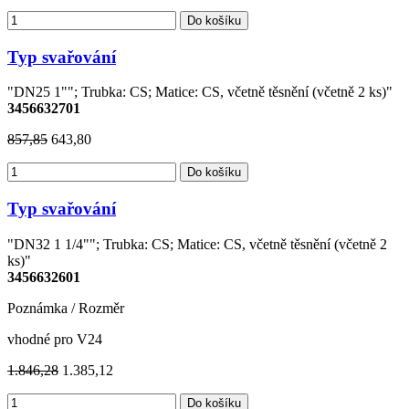
Do košíku
Typ svařování
"DN25 1""; Trubka: CS; Matice: CS, včetně těsnění (včetně 2 ks)"
3456632701
857,85
643,80
Do košíku
Typ svařování
"DN32 1 1/4""; Trubka: CS; Matice: CS, včetně těsnění (včetně 2
ks)"
3456632601
Poznámka / Rozměr
vhodné pro V24
1.846,28
1.385,12
Do košíku