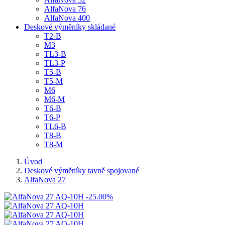
AlfaNova 76
AlfaNova 400
Deskové výměníky skládané
T2-B
M3
TL3-B
TL3-P
T5-B
T5-M
M6
M6-M
T6-B
T6-P
TL6-B
T8-B
T8-M
Úvod
Deskové výměníky tavně spojované
AlfaNova 27
-25.00%