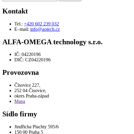
Kontakt
Tel.:
+420 602 239 032
E–mail:
info@aotech.cz
ALFA-OMEGA technology s.r.o.
IČ: 04220196
DIČ: CZ04220196
Provozovna
Čísovice 227,
252 04 Čisovice,
okres Praha-západ
Mapa
Sídlo firmy
Jindřicha Plachty 595/6
150 00 Praha 5