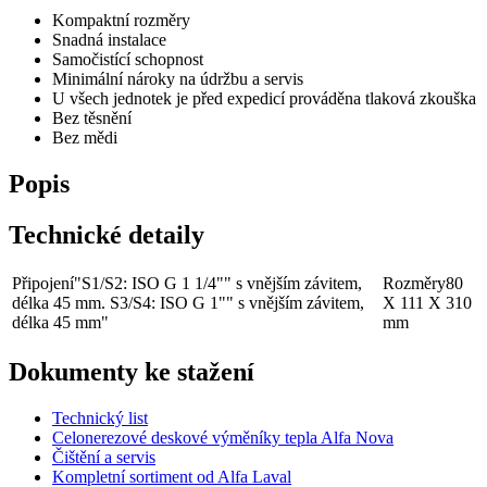
Kompaktní rozměry
Snadná instalace
Samočistící schopnost
Minimální nároky na údržbu a servis
U všech jednotek je před expedicí prováděna tlaková zkouška
Bez těsnění
Bez mědi
Popis
Technické detaily
Připojení
"S1/S2: ISO G 1 1/4"" s vnějším závitem,
Rozměry
80
délka 45 mm. S3/S4: ISO G 1"" s vnějším závitem,
X 111 X 310
délka 45 mm"
mm
Dokumenty ke stažení
Technický list
Celonerezové deskové výměníky tepla Alfa Nova
Čištění a servis
Kompletní sortiment od Alfa Laval