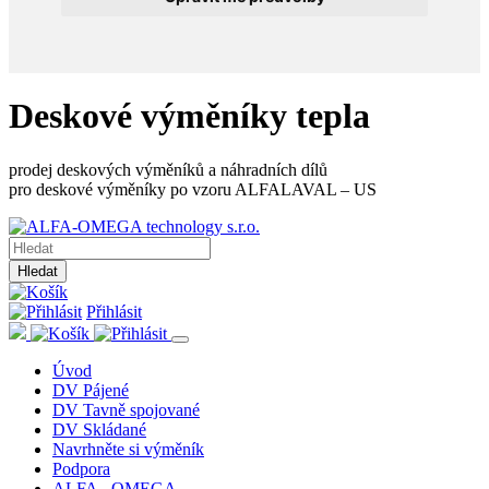
Deskové výměníky tepla
prodej deskových výměníků a náhradních dílů
pro deskové výměníky po vzoru ALFALAVAL – US
Hledat
Přihlásit
Úvod
DV Pájené
DV Tavně spojované
DV Skládané
Navrhněte si výměník
Podpora
ALFA - OMEGA