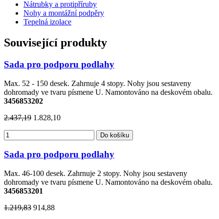
Nátrubky a protipříruby
Nohy a montážní podpěry
Tepelná izolace
Související produkty
Sada pro podporu podlahy
Max. 52 - 150 desek. Zahrnuje 4 stopy. Nohy jsou sestaveny
dohromady ve tvaru písmene U. Namontováno na deskovém obalu.
3456853202
2.437,19
1.828,10
Do košíku
Sada pro podporu podlahy
Max. 46-100 desek. Zahrnuje 2 stopy. Nohy jsou sestaveny
dohromady ve tvaru písmene U. Namontováno na deskovém obalu.
3456853201
1.219,83
914,88