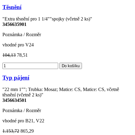
Těsnění
"Extra těsnění pro 1 1/4""spojky (včetně 2 ks)"
3456635901
Poznámka / Rozměr
vhodné pro V24
104,13
78,51
Do košíku
Typ pájení
"22 mm 1""; Trubka: Mosaz; Matice: CS, Matice: CS, včetně
těsnění (včetně 2 ks)"
3456634501
Poznámka / Rozměr
vhodné pro B21, V22
1.153,72
865,29