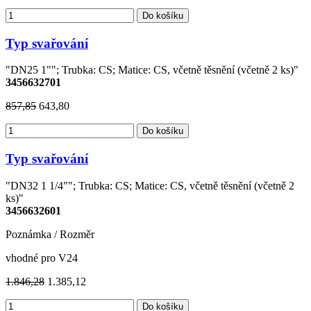
Do košíku
Typ svařování
"DN25 1""; Trubka: CS; Matice: CS, včetně těsnění (včetně 2 ks)"
3456632701
857,85
643,80
Do košíku
Typ svařování
"DN32 1 1/4""; Trubka: CS; Matice: CS, včetně těsnění (včetně 2
ks)"
3456632601
Poznámka / Rozměr
vhodné pro V24
1.846,28
1.385,12
Do košíku