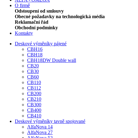
O firmě
Odstoupení od smlouvy
Obecné požadavky na technologická média
Reklamační řád
Obchodní podmínky
Kontakty
Deskové výměníky pájené
CBH16
CBH18
CBH18DW Double wall
CB20
CB30
CB60
CB110
CB112
CB200
CB210
CB300
CB400
CB410
Deskové výměníky tavně spojované
AlfaNova 14
AlfaNova 27
AlfaNova 52