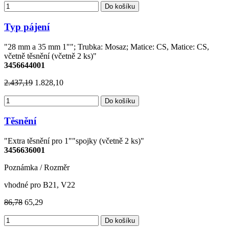
Do košíku
Typ pájení
"28 mm a 35 mm 1""; Trubka: Mosaz; Matice: CS, Matice: CS,
včetně těsnění (včetně 2 ks)"
3456644001
2.437,19
1.828,10
Do košíku
Těsnění
"Extra těsnění pro 1""spojky (včetně 2 ks)"
3456636001
Poznámka / Rozměr
vhodné pro B21, V22
86,78
65,29
Do košíku