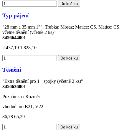
Do košíku
Typ pájení
"28 mm a 35 mm 1""; Trubka: Mosaz; Matice: CS, Matice: CS,
včetně těsnění (včetně 2 ks)"
3456644001
2.437,19
1.828,10
Do košíku
Těsnění
"Extra těsnění pro 1""spojky (včetně 2 ks)"
3456636001
Poznámka / Rozměr
vhodné pro B21, V22
86,78
65,29
Do košíku