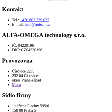
Kontakt
Tel.:
+420 602 239 032
E–mail:
info@aotech.cz
ALFA-OMEGA technology s.r.o.
IČ: 04220196
DIČ: CZ04220196
Provozovna
Čísovice 227,
252 04 Čisovice,
okres Praha-západ
Mapa
Sídlo firmy
Jindřicha Plachty 595/6
150 00 Praha 5