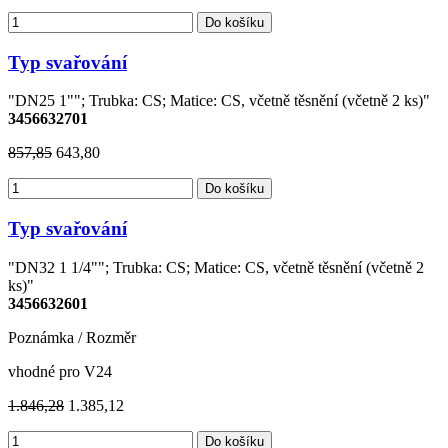
Do košíku
Typ svařování
"DN25 1""; Trubka: CS; Matice: CS, včetně těsnění (včetně 2 ks)"
3456632701
857,85
643,80
Do košíku
Typ svařování
"DN32 1 1/4""; Trubka: CS; Matice: CS, včetně těsnění (včetně 2
ks)"
3456632601
Poznámka / Rozměr
vhodné pro V24
1.846,28
1.385,12
Do košíku