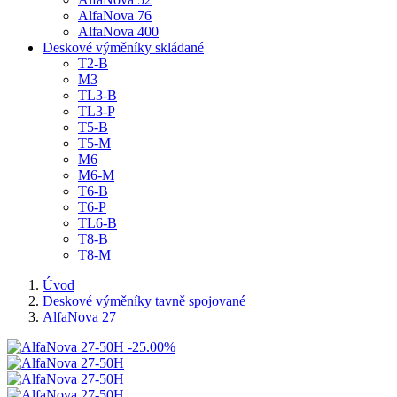
AlfaNova 76
AlfaNova 400
Deskové výměníky skládané
T2-B
M3
TL3-B
TL3-P
T5-B
T5-M
M6
M6-M
T6-B
T6-P
TL6-B
T8-B
T8-M
Úvod
Deskové výměníky tavně spojované
AlfaNova 27
-25.00%