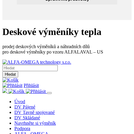
Deskové výměníky tepla
prodej deskových výměníků a náhradních dílů
pro deskové výměníky po vzoru ALFALAVAL – US
Hledat
Přihlásit
Úvod
DV Pájené
DV Tavně spojované
DV Skládané
Navrhněte si výměník
Podpora
ALFA - OMEGA