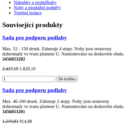
Nátrubky a protipříruby
Nohy a montážní podpěry
Tepelná izolace
Související produkty
Sada pro podporu podlahy
Max. 52 - 150 desek. Zahrnuje 4 stopy. Nohy jsou sestaveny
dohromady ve tvaru písmene U. Namontováno na deskovém obalu.
3456853202
2.437,19
1.828,10
Do košíku
Sada pro podporu podlahy
Max. 46-100 desek. Zahrnuje 2 stopy. Nohy jsou sestaveny
dohromady ve tvaru písmene U. Namontováno na deskovém obalu.
3456853201
1.219,83
914,88