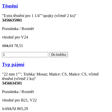
Těsnění
"Extra těsnění pro 1 1/4""spojky (včetně 2 ks)"
3456635901
Poznámka / Rozměr
vhodné pro V24
104,13
78,51
Do košíku
Typ pájení
"22 mm 1""; Trubka: Mosaz; Matice: CS, Matice: CS, včetně
těsnění (včetně 2 ks)"
3456634501
Poznámka / Rozměr
vhodné pro B21, V22
1.153,72
865,29