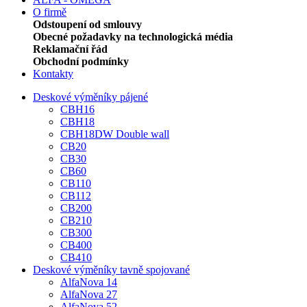
O firmě
Odstoupení od smlouvy
Obecné požadavky na technologická média
Reklamační řád
Obchodní podmínky
Kontakty
Deskové výměníky pájené
CBH16
CBH18
CBH18DW Double wall
CB20
CB30
CB60
CB110
CB112
CB200
CB210
CB300
CB400
CB410
Deskové výměníky tavně spojované
AlfaNova 14
AlfaNova 27
AlfaNova 52