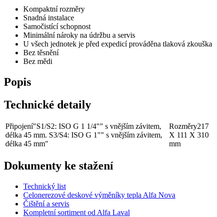
Kompaktní rozměry
Snadná instalace
Samočistící schopnost
Minimální nároky na údržbu a servis
U všech jednotek je před expedicí prováděna tlaková zkouška
Bez těsnění
Bez mědi
Popis
Technické detaily
Připojení
"S1/S2: ISO G 1 1/4"" s vnějším závitem,
Rozměry
217
délka 45 mm. S3/S4: ISO G 1"" s vnějším závitem,
X 111 X 310
délka 45 mm"
mm
Dokumenty ke stažení
Technický list
Celonerezové deskové výměníky tepla Alfa Nova
Čištění a servis
Kompletní sortiment od Alfa Laval