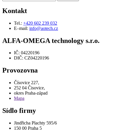
Kontakt
Tel.:
+420 602 239 032
E–mail:
info@aotech.cz
ALFA-OMEGA technology s.r.o.
IČ: 04220196
DIČ: CZ04220196
Provozovna
Čísovice 227,
252 04 Čisovice,
okres Praha-západ
Mapa
Sídlo firmy
Jindřicha Plachty 595/6
150 00 Praha 5