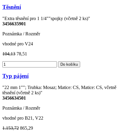
Těsnění
"Extra těsnění pro 1 1/4""spojky (včetně 2 ks)"
3456635901
Poznámka / Rozměr
vhodné pro V24
104,13
78,51
Do košíku
Typ pájení
"22 mm 1""; Trubka: Mosaz; Matice: CS, Matice: CS, včetně
těsnění (včetně 2 ks)"
3456634501
Poznámka / Rozměr
vhodné pro B21, V22
1.153,72
865,29