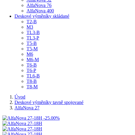
AlfaNova 76
AlfaNova 400
Deskové výměníky skládané
T2-B
M3
TL3-B
TL3-P
T5-B
T5-M
M6
M6-M
T6-B
T6-P
TL6-B
T8-B
T8-M
Úvod
Deskové výměníky tavně spojované
AlfaNova 27
-25.00%