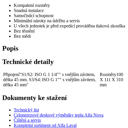
Kompaktní rozměry
Snadná instalace
Samočistící schopnost
Minimální nároky na údržbu a servis
U všech jednotek je před expedicí prováděna tlaková zkouška
Bez těsnění
Bez mědi
Popis
Technické detaily
Připojení
"S1/S2: ISO G 1 1/4"" s vnějším závitem,
Rozměry
100
délka 45 mm. S3/S4: ISO G 1"" s vnějším závitem,
X 111 X 310
délka 45 mm"
mm
Dokumenty ke stažení
Technický list
Celonerezové deskové výměníky tepla Alfa Nova
Čištění a servis
Kompletní sortiment od Alfa Laval