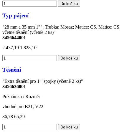
Do košíku
Typ pájení
"28 mm a 35 mm 1""; Trubka: Mosaz; Matice: CS, Matice: CS,
včetně těsnění (včetně 2 ks)"
3456644001
2.437,19
1.828,10
Do košíku
Těsnění
"Extra těsnění pro 1""spojky (včetně 2 ks)"
3456636001
Poznámka / Rozměr
vhodné pro B21, V22
86,78
65,29
Do košíku