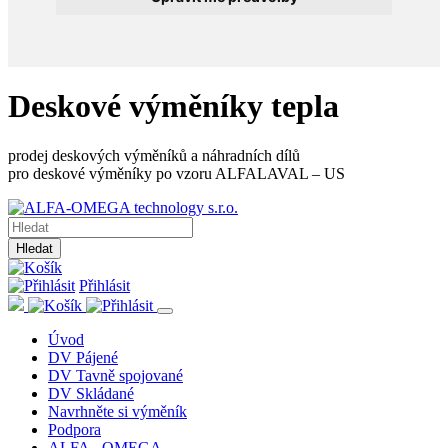
Deskové výměníky tepla
prodej deskových výměníků a náhradních dílů
pro deskové výměníky po vzoru ALFALAVAL – US
Hledat
Přihlásit
Úvod
DV Pájené
DV Tavně spojované
DV Skládané
Navrhněte si výměník
Podpora
ALFA - OMEGA