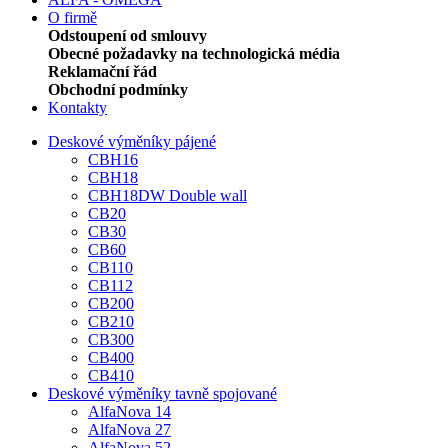
O firmě
Odstoupení od smlouvy
Obecné požadavky na technologická média
Reklamační řád
Obchodní podmínky
Kontakty
Deskové výměníky pájené
CBH16
CBH18
CBH18DW Double wall
CB20
CB30
CB60
CB110
CB112
CB200
CB210
CB300
CB400
CB410
Deskové výměníky tavně spojované
AlfaNova 14
AlfaNova 27
AlfaNova 52