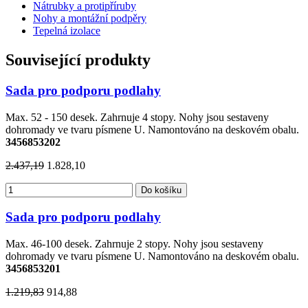
Nátrubky a protipříruby
Nohy a montážní podpěry
Tepelná izolace
Související produkty
Sada pro podporu podlahy
Max. 52 - 150 desek. Zahrnuje 4 stopy. Nohy jsou sestaveny
dohromady ve tvaru písmene U. Namontováno na deskovém obalu.
3456853202
2.437,19
1.828,10
Do košíku
Sada pro podporu podlahy
Max. 46-100 desek. Zahrnuje 2 stopy. Nohy jsou sestaveny
dohromady ve tvaru písmene U. Namontováno na deskovém obalu.
3456853201
1.219,83
914,88