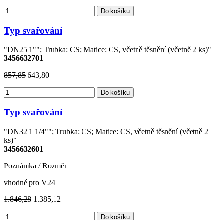
Do košíku
Typ svařování
"DN25 1""; Trubka: CS; Matice: CS, včetně těsnění (včetně 2 ks)"
3456632701
857,85
643,80
Do košíku
Typ svařování
"DN32 1 1/4""; Trubka: CS; Matice: CS, včetně těsnění (včetně 2
ks)"
3456632601
Poznámka / Rozměr
vhodné pro V24
1.846,28
1.385,12
Do košíku