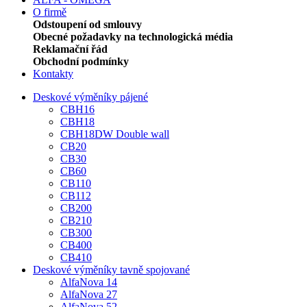
O firmě
Odstoupení od smlouvy
Obecné požadavky na technologická média
Reklamační řád
Obchodní podmínky
Kontakty
Deskové výměníky pájené
CBH16
CBH18
CBH18DW Double wall
CB20
CB30
CB60
CB110
CB112
CB200
CB210
CB300
CB400
CB410
Deskové výměníky tavně spojované
AlfaNova 14
AlfaNova 27
AlfaNova 52