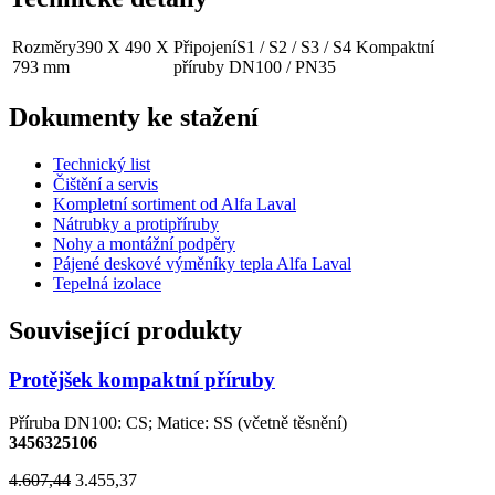
Rozměry
390 X 490 X
Připojení
S1 / S2 / S3 / S4 Kompaktní
793 mm
příruby DN100 / PN35
Dokumenty ke stažení
Technický list
Čištění a servis
Kompletní sortiment od Alfa Laval
Nátrubky a protipříruby
Nohy a montážní podpěry
Pájené deskové výměníky tepla Alfa Laval
Tepelná izolace
Související produkty
Protějšek kompaktní příruby
Příruba DN100: CS; Matice: SS (včetně těsnění)
3456325106
4.607,44
3.455,37