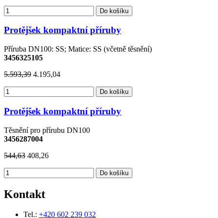
Do košíku
Protějšek kompaktní příruby
Příruba DN100: SS; Matice: SS (včetně těsnění)
3456325105
5.593,39
4.195,04
Do košíku
Protějšek kompaktní příruby
Těsnění pro přírubu DN100
3456287004
544,63
408,26
Do košíku
Kontakt
Tel.:
+420 602 239 032