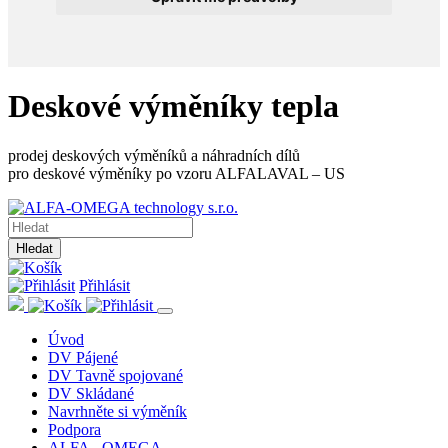
Deskové výměníky tepla
prodej deskových výměníků a náhradních dílů
pro deskové výměníky po vzoru ALFALAVAL – US
Hledat
Přihlásit
Úvod
DV Pájené
DV Tavně spojované
DV Skládané
Navrhněte si výměník
Podpora
ALFA - OMEGA