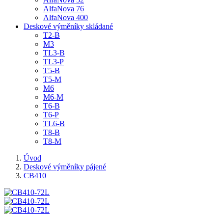
AlfaNova 76
AlfaNova 400
Deskové výměníky skládané
T2-B
M3
TL3-B
TL3-P
T5-B
T5-M
M6
M6-M
T6-B
T6-P
TL6-B
T8-B
T8-M
Úvod
Deskové výměníky pájené
CB410