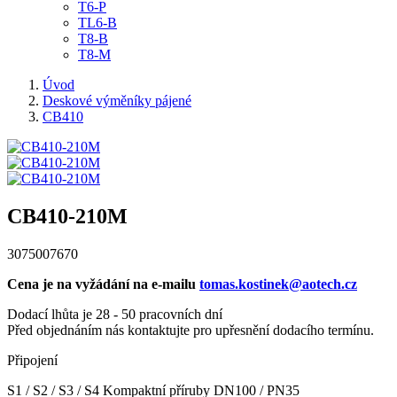
T6-P
TL6-B
T8-B
T8-M
Úvod
Deskové výměníky pájené
CB410
CB410-210M
3075007670
Cena je na vyžádání na e-mailu
tomas.kostinek@aotech.cz
Dodací lhůta je 28 - 50 pracovních dní
Před objednáním nás kontaktujte pro upřesnění dodacího termínu.
Připojení
S1 / S2 / S3 / S4 Kompaktní příruby DN100 / PN35