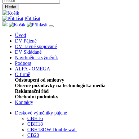
Hledat
Přihlásit
Úvod
DV Pájené
DV Tavně spojované
DV Skládané
Navrhněte si výměník
Podpora
ALFA - OMEGA
O firmě
Odstoupení od smlouvy
Obecné požadavky na technologická média
Reklamační řád
Obchodní podmínky
Kontakty
Deskové výměníky pájené
CBH16
CBH18
CBH18DW Double wall
CB20