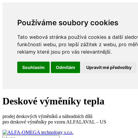
Používáme soubory cookies
Tato webová stránka používá cookies a další sledov
funkčnosti webu
,
pro lepší zážitek z webu
,
pro měř
reklamy které jsou pro vás relevantnější
.
Souhlasím
Odmítám
Upravit mé předvolby
Deskové výměníky tepla
prodej deskových výměníků a náhradních dílů
pro deskové výměníky po vzoru ALFALAVAL – US