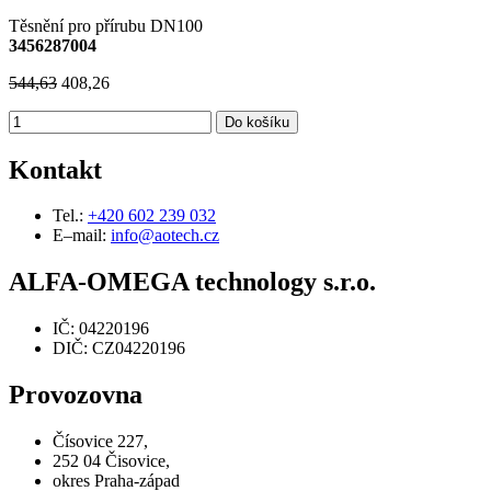
Těsnění pro přírubu DN100
3456287004
544,63
408,26
Do košíku
Kontakt
Tel.:
+420 602 239 032
E–mail:
info@aotech.cz
ALFA-OMEGA technology s.r.o.
IČ: 04220196
DIČ: CZ04220196
Provozovna
Čísovice 227,
252 04 Čisovice,
okres Praha-západ