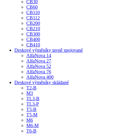
CB30
CB60
CB110
CB112
CB200
CB210
CB300
CB400
CB410
Deskové výměníky tavně spojované
AlfaNova 14
AlfaNova 27
AlfaNova 52
AlfaNova 76
AlfaNova 400
Deskové výměníky skládané
T2-B
M3
TL3-B
TL3-P
T5-B
T5-M
M6
M6-M
T6-B