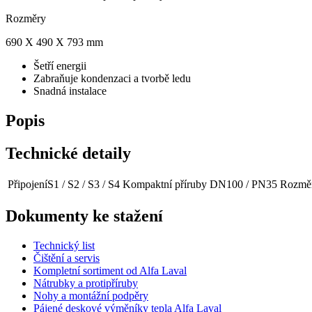
Rozměry
690 X 490 X 793 mm
Šetří energii
Zabraňuje kondenzaci a tvorbě ledu
Snadná instalace
Popis
Technické detaily
Připojení
S1 / S2 / S3 / S4 Kompaktní příruby DN100 / PN35
Rozmě
Dokumenty ke stažení
Technický list
Čištění a servis
Kompletní sortiment od Alfa Laval
Nátrubky a protipříruby
Nohy a montážní podpěry
Pájené deskové výměníky tepla Alfa Laval