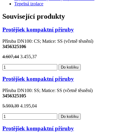
Tepelná izolace
Související produkty
Protějšek kompaktní příruby
Příruba DN100: CS; Matice: SS (včetně těsnění)
3456325106
4.607,44
3.455,37
Do košíku
Protějšek kompaktní příruby
Příruba DN100: SS; Matice: SS (včetně těsnění)
3456325105
5.593,39
4.195,04
Do košíku
Protějšek kompaktní příruby