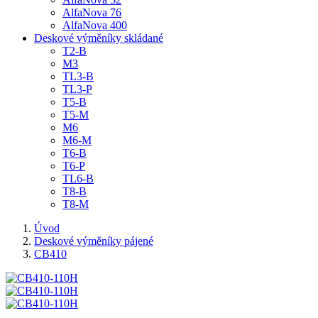
AlfaNova 76
AlfaNova 400
Deskové výměníky skládané
T2-B
M3
TL3-B
TL3-P
T5-B
T5-M
M6
M6-M
T6-B
T6-P
TL6-B
T8-B
T8-M
Úvod
Deskové výměníky pájené
CB410