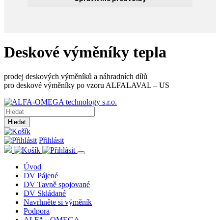
Deskové výměníky tepla
prodej deskových výměníků a náhradních dílů
pro deskové výměníky po vzoru ALFALAVAL – US
Hledat
Přihlásit
Úvod
DV Pájené
DV Tavně spojované
DV Skládané
Navrhněte si výměník
Podpora
ALFA - OMEGA