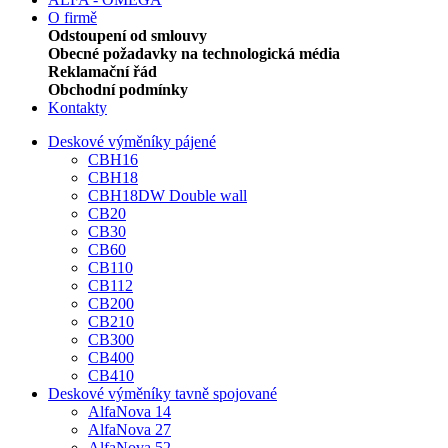
O firmě
Odstoupení od smlouvy
Obecné požadavky na technologická média
Reklamační řád
Obchodní podmínky
Kontakty
Deskové výměníky pájené
CBH16
CBH18
CBH18DW Double wall
CB20
CB30
CB60
CB110
CB112
CB200
CB210
CB300
CB400
CB410
Deskové výměníky tavně spojované
AlfaNova 14
AlfaNova 27
AlfaNova 52