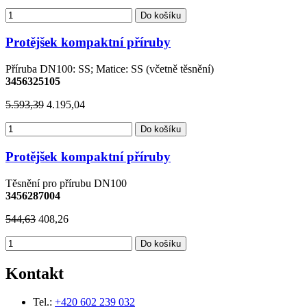
Do košíku
Protějšek kompaktní příruby
Příruba DN100: SS; Matice: SS (včetně těsnění)
3456325105
5.593,39
4.195,04
Do košíku
Protějšek kompaktní příruby
Těsnění pro přírubu DN100
3456287004
544,63
408,26
Do košíku
Kontakt
Tel.:
+420 602 239 032