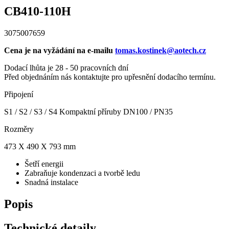
CB410-110H
3075007659
Cena je na vyžádání na e-mailu
tomas.kostinek@aotech.cz
Dodací lhůta je 28 - 50 pracovních dní
Před objednáním nás kontaktujte pro upřesnění dodacího termínu.
Připojení
S1 / S2 / S3 / S4 Kompaktní příruby DN100 / PN35
Rozměry
473 X 490 X 793 mm
Šetří energii
Zabraňuje kondenzaci a tvorbě ledu
Snadná instalace
Popis
Technické detaily