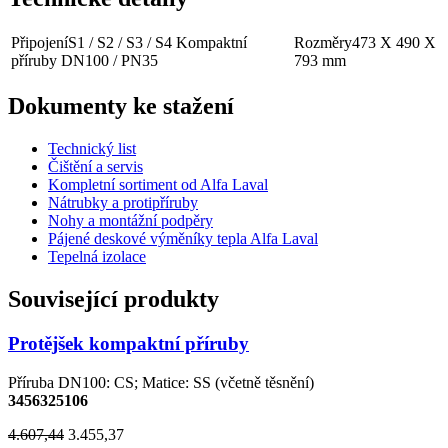
Připojení
S1 / S2 / S3 / S4 Kompaktní
Rozměry
473 X 490 X
příruby DN100 / PN35
793 mm
Dokumenty ke stažení
Technický list
Čištění a servis
Kompletní sortiment od Alfa Laval
Nátrubky a protipříruby
Nohy a montážní podpěry
Pájené deskové výměníky tepla Alfa Laval
Tepelná izolace
Související produkty
Protějšek kompaktní příruby
Příruba DN100: CS; Matice: SS (včetně těsnění)
3456325106
4.607,44
3.455,37