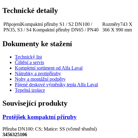
Technické detaily
Připojení
Kompaktní příruby S1 / S2 DN100 /
Rozměry
743 X
PN35, S3 / S4 Kompaktní příruby DN65 / PN40
366 X 990 mm
Dokumenty ke stažení
Technický list
Čištění a servis
Kompletní sortiment od Alfa Laval
Nátrubky a protipříruby
Nohy a montážní podpěry
Pájené deskové výměníky tepla Alfa Laval
Tepelná izolace
Související produkty
Protějšek kompaktní příruby
Příruba DN100: CS; Matice: SS (včetně těsnění)
3456325106