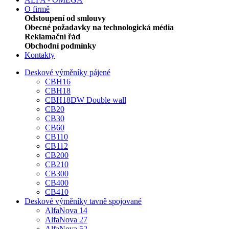
O firmě
Odstoupení od smlouvy
Obecné požadavky na technologická média
Reklamační řád
Obchodní podmínky
Kontakty
Deskové výměníky pájené
CBH16
CBH18
CBH18DW Double wall
CB20
CB30
CB60
CB110
CB112
CB200
CB210
CB300
CB400
CB410
Deskové výměníky tavně spojované
AlfaNova 14
AlfaNova 27
AlfaNova 52