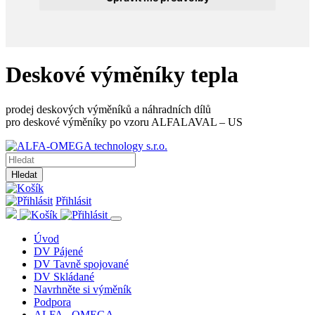
Deskové výměníky tepla
prodej deskových výměníků a náhradních dílů
pro deskové výměníky po vzoru ALFALAVAL – US
Hledat
Přihlásit
Úvod
DV Pájené
DV Tavně spojované
DV Skládané
Navrhněte si výměník
Podpora
ALFA - OMEGA