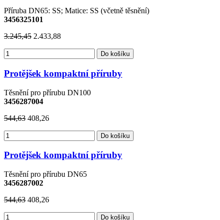
Příruba DN65: SS; Matice: SS (včetně těsnění)
3456325101
3.245,45
2.433,88
Do košíku
Protějšek kompaktní příruby
Těsnění pro přírubu DN100
3456287004
544,63
408,26
Do košíku
Protějšek kompaktní příruby
Těsnění pro přírubu DN65
3456287002
544,63
408,26
Do košíku