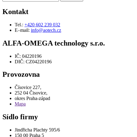
Kontakt
Tel.:
+420 602 239 032
E–mail:
info@aotech.cz
ALFA-OMEGA technology s.r.o.
IČ: 04220196
DIČ: CZ04220196
Provozovna
Čísovice 227,
252 04 Čisovice,
okres Praha-západ
Mapa
Sídlo firmy
Jindřicha Plachty 595/6
150 00 Praha 5