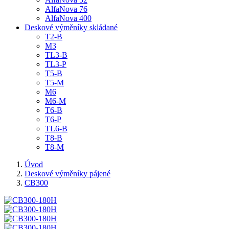
AlfaNova 76
AlfaNova 400
Deskové výměníky skládané
T2-B
M3
TL3-B
TL3-P
T5-B
T5-M
M6
M6-M
T6-B
T6-P
TL6-B
T8-B
T8-M
Úvod
Deskové výměníky pájené
CB300