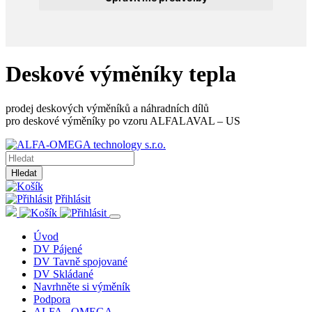
Deskové výměníky tepla
prodej deskových výměníků a náhradních dílů
pro deskové výměníky po vzoru ALFALAVAL – US
Hledat
Přihlásit
Úvod
DV Pájené
DV Tavně spojované
DV Skládané
Navrhněte si výměník
Podpora
ALFA - OMEGA