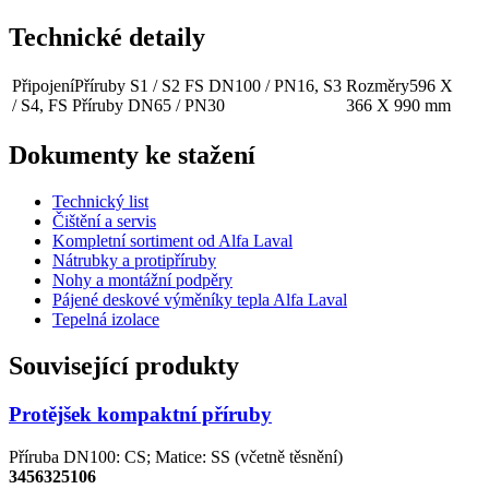
Technické detaily
Připojení
Příruby S1 / S2 FS DN100 / PN16, S3
Rozměry
596 X
/ S4, FS Příruby DN65 / PN30
366 X 990 mm
Dokumenty ke stažení
Technický list
Čištění a servis
Kompletní sortiment od Alfa Laval
Nátrubky a protipříruby
Nohy a montážní podpěry
Pájené deskové výměníky tepla Alfa Laval
Tepelná izolace
Související produkty
Protějšek kompaktní příruby
Příruba DN100: CS; Matice: SS (včetně těsnění)
3456325106