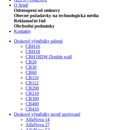
O firmě
Odstoupení od smlouvy
Obecné požadavky na technologická média
Reklamační řád
Obchodní podmínky
Kontakty
Deskové výměníky pájené
CBH16
CBH18
CBH18DW Double wall
CB20
CB30
CB60
CB110
CB112
CB200
CB210
CB300
CB400
CB410
Deskové výměníky tavně spojované
AlfaNova 14
AlfaNova 27
AlfaNova 52