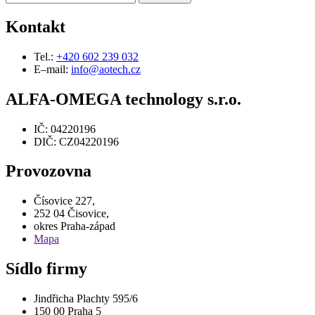
Kontakt
Tel.:
+420 602 239 032
E–mail:
info@aotech.cz
ALFA-OMEGA technology s.r.o.
IČ: 04220196
DIČ: CZ04220196
Provozovna
Čísovice 227,
252 04 Čisovice,
okres Praha-západ
Mapa
Sídlo firmy
Jindřicha Plachty 595/6
150 00 Praha 5