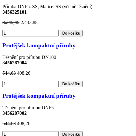
Příruba DN65: SS; Matice: SS (včetně těsnění)
3456325101
3.245,45
2.433,88
Do košíku
Protějšek kompaktní příruby
Těsnění pro přírubu DN100
3456287004
544,63
408,26
Do košíku
Protějšek kompaktní příruby
Těsnění pro přírubu DN65
3456287002
544,63
408,26
Do košíku