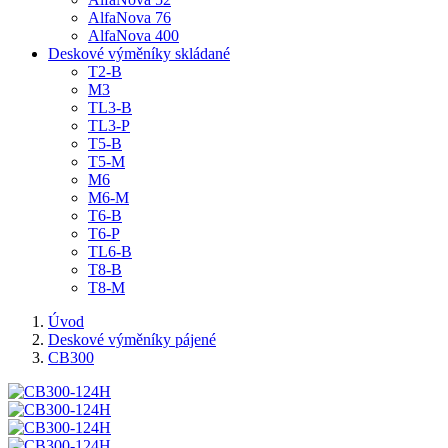
AlfaNova 76
AlfaNova 400
Deskové výměníky skládané
T2-B
M3
TL3-B
TL3-P
T5-B
T5-M
M6
M6-M
T6-B
T6-P
TL6-B
T8-B
T8-M
Úvod
Deskové výměníky pájené
CB300