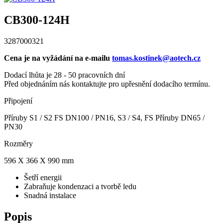
CB300-124H
3287000321
Cena je na vyžádání na e-mailu
tomas.kostinek@aotech.cz
Dodací lhůta je 28 - 50 pracovních dní
Před objednáním nás kontaktujte pro upřesnění dodacího termínu.
Připojení
Příruby S1 / S2 FS DN100 / PN16, S3 / S4, FS Příruby DN65 /
PN30
Rozměry
596 X 366 X 990 mm
Šetří energii
Zabraňuje kondenzaci a tvorbě ledu
Snadná instalace
Popis