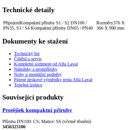
Technické detaily
Připojení
Kompaktní příruby S1 / S2 DN100 /
Rozměry
376 X
PN35, S3 / S4 Kompaktní příruby DN65 / PN40
366 X 990 mm
Dokumenty ke stažení
Technický list
Čištění a servis
Kompletní sortiment od Alfa Laval
Nátrubky a protipříruby
Nohy a montážní podpěry
Pájené deskové výměníky tepla Alfa Laval
Tepelná izolace
Související produkty
Protějšek kompaktní příruby
Příruba DN100: CS; Matice: SS (včetně těsnění)
3456325106