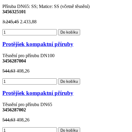
Příruba DN65: SS; Matice: SS (včetně těsnění)
3456325101
3.245,45
2.433,88
Do košíku
Protějšek kompaktní příruby
Těsnění pro přírubu DN100
3456287004
544,63
408,26
Do košíku
Protějšek kompaktní příruby
Těsnění pro přírubu DN65
3456287002
544,63
408,26
Do košíku