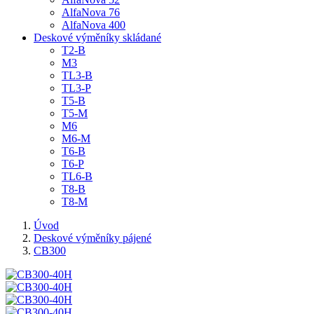
AlfaNova 76
AlfaNova 400
Deskové výměníky skládané
T2-B
M3
TL3-B
TL3-P
T5-B
T5-M
M6
M6-M
T6-B
T6-P
TL6-B
T8-B
T8-M
Úvod
Deskové výměníky pájené
CB300