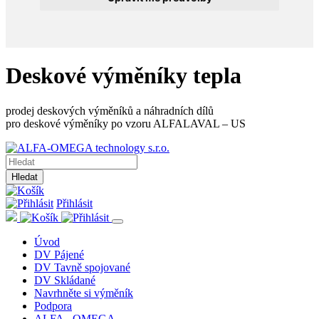
Deskové výměníky tepla
prodej deskových výměníků a náhradních dílů
pro deskové výměníky po vzoru ALFALAVAL – US
Hledat
Přihlásit
Úvod
DV Pájené
DV Tavně spojované
DV Skládané
Navrhněte si výměník
Podpora
ALFA - OMEGA