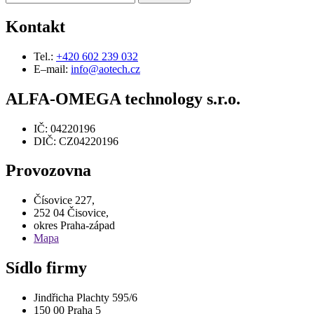
Kontakt
Tel.:
+420 602 239 032
E–mail:
info@aotech.cz
ALFA-OMEGA technology s.r.o.
IČ: 04220196
DIČ: CZ04220196
Provozovna
Čísovice 227,
252 04 Čisovice,
okres Praha-západ
Mapa
Sídlo firmy
Jindřicha Plachty 595/6
150 00 Praha 5