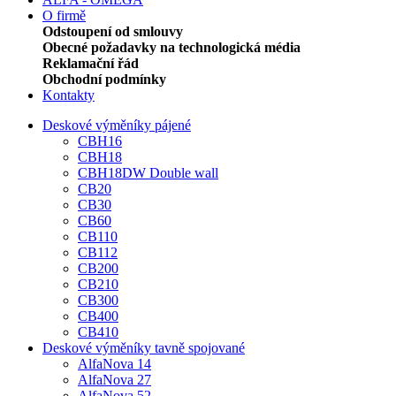
O firmě
Odstoupení od smlouvy
Obecné požadavky na technologická média
Reklamační řád
Obchodní podmínky
Kontakty
Deskové výměníky pájené
CBH16
CBH18
CBH18DW Double wall
CB20
CB30
CB60
CB110
CB112
CB200
CB210
CB300
CB400
CB410
Deskové výměníky tavně spojované
AlfaNova 14
AlfaNova 27
AlfaNova 52