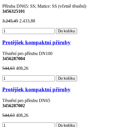
Příruba DN65: SS; Matice: SS (včetně těsnění)
3456325101
3.245,45
2.433,88
Do košíku
Protějšek kompaktní příruby
Těsnění pro přírubu DN100
3456287004
544,63
408,26
Do košíku
Protějšek kompaktní příruby
Těsnění pro přírubu DN65
3456287002
544,63
408,26
Do košíku