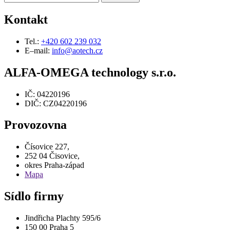
Kontakt
Tel.:
+420 602 239 032
E–mail:
info@aotech.cz
ALFA-OMEGA technology s.r.o.
IČ: 04220196
DIČ: CZ04220196
Provozovna
Čísovice 227,
252 04 Čisovice,
okres Praha-západ
Mapa
Sídlo firmy
Jindřicha Plachty 595/6
150 00 Praha 5