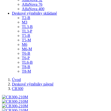
AlfaNova 76
AlfaNova 400
Deskové výměníky skládané
T2-B
M3
TL3-B
TL3-P
T5-B
T5-M
M6
M6-M
T6-B
T6-P
TL6-B
T8-B
T8-M
Úvod
Deskové výměníky pájené
CB300