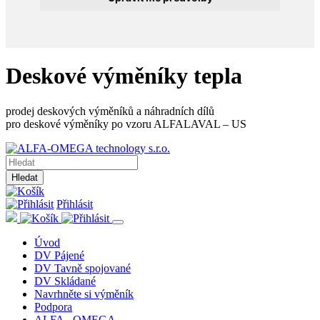
Deskové výměníky tepla
prodej deskových výměníků a náhradních dílů
pro deskové výměníky po vzoru ALFALAVAL – US
Hledat
Přihlásit
Úvod
DV Pájené
DV Tavně spojované
DV Skládané
Navrhněte si výměník
Podpora
ALFA - OMEGA