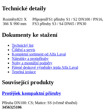
Technické detaily
Rozměry
821 X
Připojení
FS1 příruby S1 / S2 DN100 / PN16,
366 X 990 mm
FS3 příruby S3 / S4 DN65 / PN30
Dokumenty ke stažení
Technický list
Čištění a servis
Kompletní sortiment od Alfa Laval
Nátrubky a protipříruby
Nohy a montážní podpěry
Pájené deskové výměníky tepla Alfa Laval
Tepelná izolace
Související produkty
Protějšek kompaktní příruby
Příruba DN100: CS; Matice: SS (včetně těsnění)
3456325106