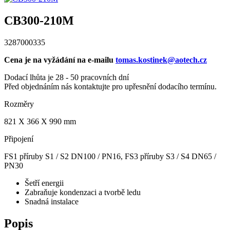
CB300-210M
3287000335
Cena je na vyžádání na e-mailu
tomas.kostinek@aotech.cz
Dodací lhůta je 28 - 50 pracovních dní
Před objednáním nás kontaktujte pro upřesnění dodacího termínu.
Rozměry
821 X 366 X 990 mm
Připojení
FS1 příruby S1 / S2 DN100 / PN16, FS3 příruby S3 / S4 DN65 /
PN30
Šetří energii
Zabraňuje kondenzaci a tvorbě ledu
Snadná instalace
Popis