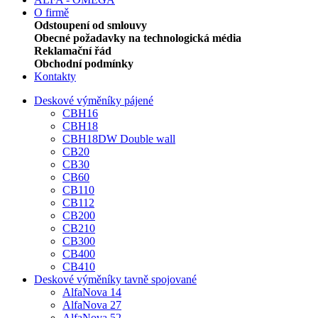
O firmě
Odstoupení od smlouvy
Obecné požadavky na technologická média
Reklamační řád
Obchodní podmínky
Kontakty
Deskové výměníky pájené
CBH16
CBH18
CBH18DW Double wall
CB20
CB30
CB60
CB110
CB112
CB200
CB210
CB300
CB400
CB410
Deskové výměníky tavně spojované
AlfaNova 14
AlfaNova 27
AlfaNova 52