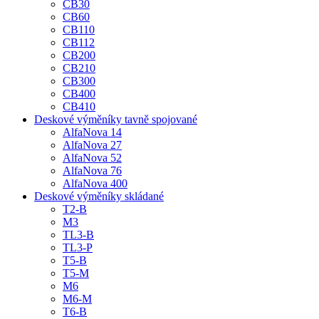
CB30
CB60
CB110
CB112
CB200
CB210
CB300
CB400
CB410
Deskové výměníky tavně spojované
AlfaNova 14
AlfaNova 27
AlfaNova 52
AlfaNova 76
AlfaNova 400
Deskové výměníky skládané
T2-B
M3
TL3-B
TL3-P
T5-B
T5-M
M6
M6-M
T6-B