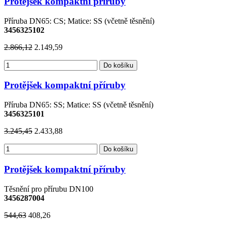
Protějšek kompaktní příruby
Příruba DN65: CS; Matice: SS (včetně těsnění)
3456325102
2.866,12
2.149,59
Do košíku
Protějšek kompaktní příruby
Příruba DN65: SS; Matice: SS (včetně těsnění)
3456325101
3.245,45
2.433,88
Do košíku
Protějšek kompaktní příruby
Těsnění pro přírubu DN100
3456287004
544,63
408,26