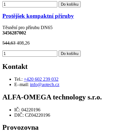
Do košíku
Protějšek kompaktní příruby
Těsnění pro přírubu DN65
3456287002
544,63
408,26
Do košíku
Kontakt
Tel.:
+420 602 239 032
E–mail:
info@aotech.cz
ALFA-OMEGA technology s.r.o.
IČ: 04220196
DIČ: CZ04220196
Provozovna