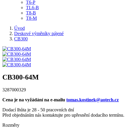
T6-P
TL6-B
T8-B
T8-M
Úvod
Deskové výměníky pájené
CB300
CB300-64M
3287000329
Cena je na vyžádání na e-mailu
tomas.kostinek@aotech.cz
Dodací lhůta je 28 - 50 pracovních dní
Před objednáním nás kontaktujte pro upřesnění dodacího termínu.
Rozměry