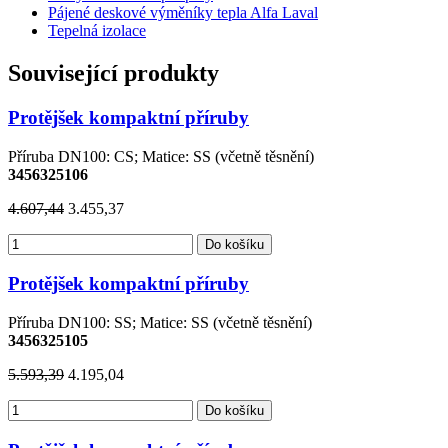
Pájené deskové výměníky tepla Alfa Laval
Tepelná izolace
Související produkty
Protějšek kompaktní příruby
Příruba DN100: CS; Matice: SS (včetně těsnění)
3456325106
4.607,44
3.455,37
Do košíku
Protějšek kompaktní příruby
Příruba DN100: SS; Matice: SS (včetně těsnění)
3456325105
5.593,39
4.195,04
Do košíku