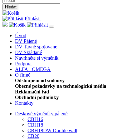
Hledat
Přihlásit
Úvod
DV Pájené
DV Tavně spojované
DV Skládané
Navrhněte si výměník
Podpora
ALFA - OMEGA
O firmě
Odstoupení od smlouvy
Obecné požadavky na technologická média
Reklamační řád
Obchodní podmínky
Kontakty
Deskové výměníky pájené
CBH16
CBH18
CBH18DW Double wall
CB20