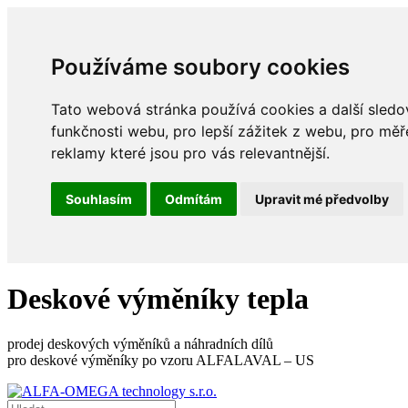
Používáme soubory cookies
Tato webová stránka používá cookies a další sledov
funkčnosti webu
,
pro lepší zážitek z webu
,
pro měř
reklamy které jsou pro vás relevantnější
.
Souhlasím
Odmítám
Upravit mé předvolby
Deskové výměníky tepla
prodej deskových výměníků a náhradních dílů
pro deskové výměníky po vzoru ALFALAVAL – US