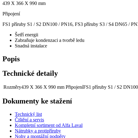
439 X 366 X 990 mm
Připojení
FS1 příruby S1 / S2 DN100 / PN16, FS3 příruby S3 / S4 DN65 / P
Šetří energii
Zabraňuje kondenzaci a tvorbě ledu
Snadná instalace
Popis
Technické detaily
Rozměry
439 X 366 X 990 mm
Připojení
FS1 příruby S1 / S2 DN100
Dokumenty ke stažení
Technický list
Čištění a servis
Kompletní sortiment od Alfa Laval
Nátrubky a protipříruby
Nohy a montážní podpěry