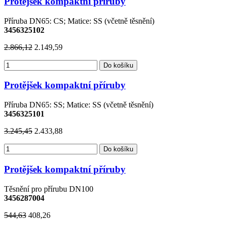
Protějšek kompaktní příruby
Příruba DN65: CS; Matice: SS (včetně těsnění)
3456325102
2.866,12
2.149,59
Do košíku
Protějšek kompaktní příruby
Příruba DN65: SS; Matice: SS (včetně těsnění)
3456325101
3.245,45
2.433,88
Do košíku
Protějšek kompaktní příruby
Těsnění pro přírubu DN100
3456287004
544,63
408,26