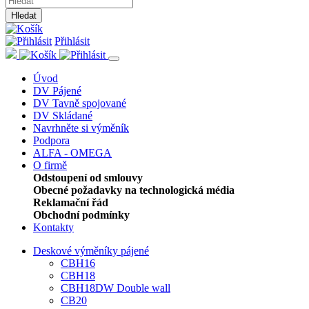
Hledat
Přihlásit
Úvod
DV Pájené
DV Tavně spojované
DV Skládané
Navrhněte si výměník
Podpora
ALFA - OMEGA
O firmě
Odstoupení od smlouvy
Obecné požadavky na technologická média
Reklamační řád
Obchodní podmínky
Kontakty
Deskové výměníky pájené
CBH16
CBH18
CBH18DW Double wall
CB20