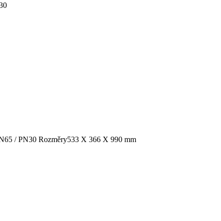
N30
DN65 / PN30
Rozměry
533 X 366 X 990 mm