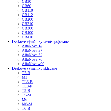
CB30
CB60
CB110
CB112
CB200
CB210
CB300
CB400
CB410
Deskové výměníky tavně spojované
AlfaNova 14
AlfaNova 27
AlfaNova 52
AlfaNova 76
AlfaNova 400
Deskové výměníky skládané
T2-B
M3
TL3-B
TL3-P
T5-B
T5-M
M6
M6-M
T6-B