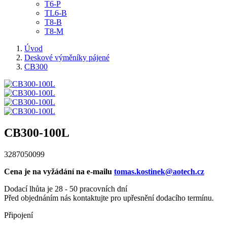
T6-P
TL6-B
T8-B
T8-M
Úvod
Deskové výměníky pájené
CB300
CB300-100L
3287050099
Cena je na vyžádání na e-mailu
tomas.kostinek@aotech.cz
Dodací lhůta je 28 - 50 pracovních dní
Před objednáním nás kontaktujte pro upřesnění dodacího termínu.
Připojení