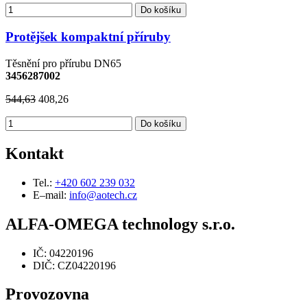
Do košíku
Protějšek kompaktní příruby
Těsnění pro přírubu DN65
3456287002
544,63
408,26
Do košíku
Kontakt
Tel.:
+420 602 239 032
E–mail:
info@aotech.cz
ALFA-OMEGA technology s.r.o.
IČ: 04220196
DIČ: CZ04220196
Provozovna