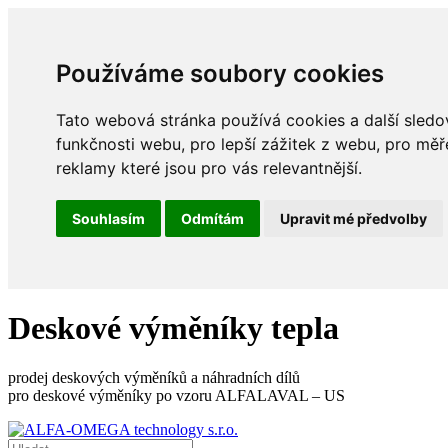
Používáme soubory cookies
Tato webová stránka používá cookies a další sledov
funkčnosti webu
,
pro lepší zážitek z webu
,
pro měř
reklamy které jsou pro vás relevantnější
.
Souhlasím
Odmítám
Upravit mé předvolby
Deskové výměníky tepla
prodej deskových výměníků a náhradních dílů
pro deskové výměníky po vzoru ALFALAVAL – US