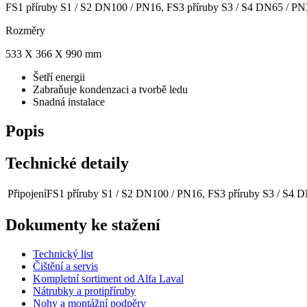
FS1 příruby S1 / S2 DN100 / PN16, FS3 příruby S3 / S4 DN65 / P
Rozměry
533 X 366 X 990 mm
Šetří energii
Zabraňuje kondenzaci a tvorbě ledu
Snadná instalace
Popis
Technické detaily
Připojení
FS1 příruby S1 / S2 DN100 / PN16, FS3 příruby S3 / S4 
Dokumenty ke stažení
Technický list
Čištění a servis
Kompletní sortiment od Alfa Laval
Nátrubky a protipříruby
Nohy a montážní podpěry