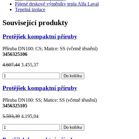
Pájené deskové výměníky tepla Alfa Laval
Tepelná izolace
Související produkty
Protějšek kompaktní příruby
Příruba DN100: CS; Matice: SS (včetně těsnění)
3456325106
4.607,44
3.455,37
Do košíku
Protějšek kompaktní příruby
Příruba DN100: SS; Matice: SS (včetně těsnění)
3456325105
5.593,39
4.195,04
Do košíku