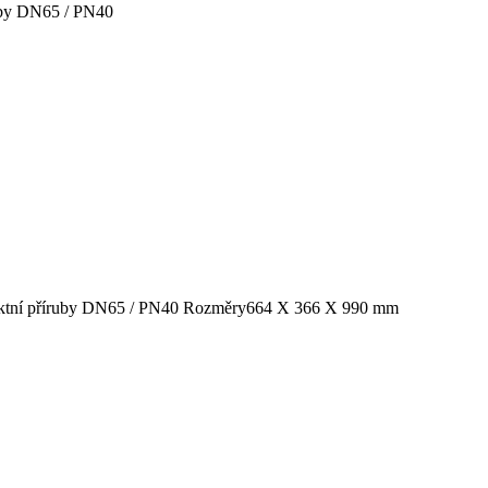
uby DN65 / PN40
ktní příruby DN65 / PN40
Rozměry
664 X 366 X 990 mm