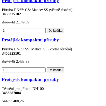
Protějšek kompaktní příruby
Příruba DN65: CS; Matice: SS (včetně těsnění)
3456325102
2.866,12
2.149,59
Do košíku
Protějšek kompaktní příruby
Příruba DN65: SS; Matice: SS (včetně těsnění)
3456325101
3.245,45
2.433,88
Do košíku
Protějšek kompaktní příruby
Těsnění pro přírubu DN100
3456287004
544,63
408,26