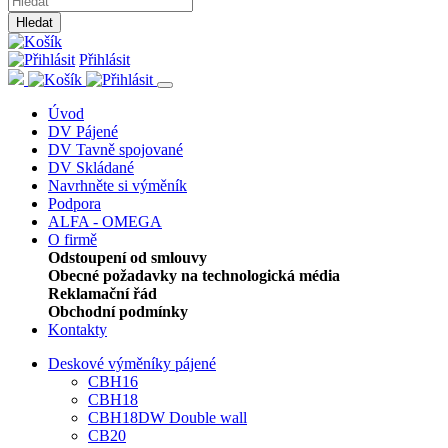
Hledat
Přihlásit
Úvod
DV Pájené
DV Tavně spojované
DV Skládané
Navrhněte si výměník
Podpora
ALFA - OMEGA
O firmě
Odstoupení od smlouvy
Obecné požadavky na technologická média
Reklamační řád
Obchodní podmínky
Kontakty
Deskové výměníky pájené
CBH16
CBH18
CBH18DW Double wall
CB20