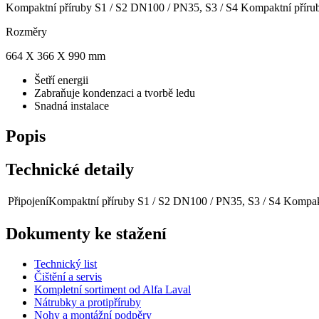
Kompaktní příruby S1 / S2 DN100 / PN35, S3 / S4 Kompaktní přír
Rozměry
664 X 366 X 990 mm
Šetří energii
Zabraňuje kondenzaci a tvorbě ledu
Snadná instalace
Popis
Technické detaily
Připojení
Kompaktní příruby S1 / S2 DN100 / PN35, S3 / S4 Kompa
Dokumenty ke stažení
Technický list
Čištění a servis
Kompletní sortiment od Alfa Laval
Nátrubky a protipříruby
Nohy a montážní podpěry