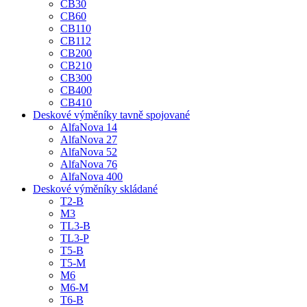
CB30
CB60
CB110
CB112
CB200
CB210
CB300
CB400
CB410
Deskové výměníky tavně spojované
AlfaNova 14
AlfaNova 27
AlfaNova 52
AlfaNova 76
AlfaNova 400
Deskové výměníky skládané
T2-B
M3
TL3-B
TL3-P
T5-B
T5-M
M6
M6-M
T6-B