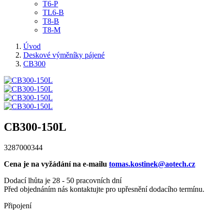
T6-P
TL6-B
T8-B
T8-M
Úvod
Deskové výměníky pájené
CB300
CB300-150L
3287000344
Cena je na vyžádání na e-mailu
tomas.kostinek@aotech.cz
Dodací lhůta je 28 - 50 pracovních dní
Před objednáním nás kontaktujte pro upřesnění dodacího termínu.
Připojení