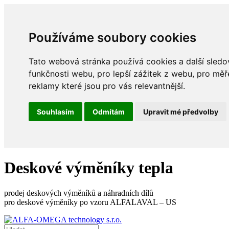
Používáme soubory cookies
Tato webová stránka používá cookies a další sledov
funkčnosti webu
,
pro lepší zážitek z webu
,
pro měř
reklamy které jsou pro vás relevantnější
.
Souhlasím
Odmítám
Upravit mé předvolby
Deskové výměníky tepla
prodej deskových výměníků a náhradních dílů
pro deskové výměníky po vzoru ALFALAVAL – US