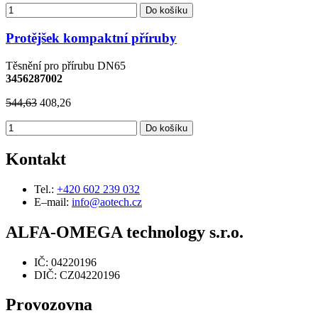
Do košíku
Protějšek kompaktní příruby
Těsnění pro přírubu DN65
3456287002
544,63
408,26
Do košíku
Kontakt
Tel.:
+420 602 239 032
E–mail:
info@aotech.cz
ALFA-OMEGA technology s.r.o.
IČ: 04220196
DIČ: CZ04220196
Provozovna