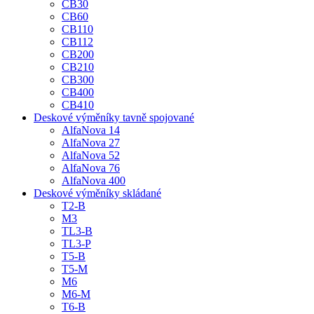
CB30
CB60
CB110
CB112
CB200
CB210
CB300
CB400
CB410
Deskové výměníky tavně spojované
AlfaNova 14
AlfaNova 27
AlfaNova 52
AlfaNova 76
AlfaNova 400
Deskové výměníky skládané
T2-B
M3
TL3-B
TL3-P
T5-B
T5-M
M6
M6-M
T6-B