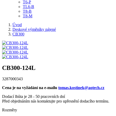
T6-P
TL6-B
T8-B
T8-M
Úvod
Deskové výměníky pájené
CB300
CB300-124L
3287000343
Cena je na vyžádání na e-mailu
tomas.kostinek@aotech.cz
Dodací lhůta je 28 - 50 pracovních dní
Před objednáním nás kontaktujte pro upřesnění dodacího termínu.
Rozměry