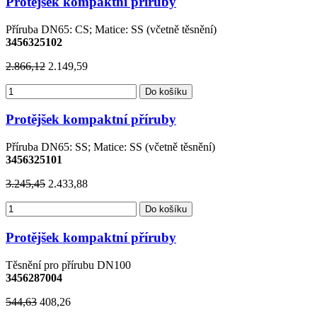
Protějšek kompaktní příruby
Příruba DN65: CS; Matice: SS (včetně těsnění)
3456325102
2.866,12
2.149,59
Do košíku
Protějšek kompaktní příruby
Příruba DN65: SS; Matice: SS (včetně těsnění)
3456325101
3.245,45
2.433,88
Do košíku
Protějšek kompaktní příruby
Těsnění pro přírubu DN100
3456287004
544,63
408,26