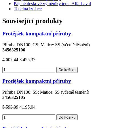
Pájené deskové výměníky tepla Alfa Laval
Tepelná izolace
Související produkty
Protějšek kompaktní příruby
Příruba DN100: CS; Matice: SS (včetně těsnění)
3456325106
4.607,44
3.455,37
Do košíku
Protějšek kompaktní příruby
Příruba DN100: SS; Matice: SS (včetně těsnění)
3456325105
5.593,39
4.195,04
Do košíku