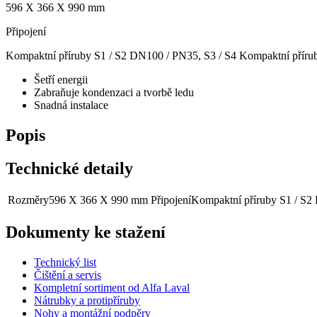
596 X 366 X 990 mm
Připojení
Kompaktní příruby S1 / S2 DN100 / PN35, S3 / S4 Kompaktní přír
Šetří energii
Zabraňuje kondenzaci a tvorbě ledu
Snadná instalace
Popis
Technické detaily
Rozměry
596 X 366 X 990 mm
Připojení
Kompaktní příruby S1 / S2
Dokumenty ke stažení
Technický list
Čištění a servis
Kompletní sortiment od Alfa Laval
Nátrubky a protipříruby
Nohy a montážní podpěry