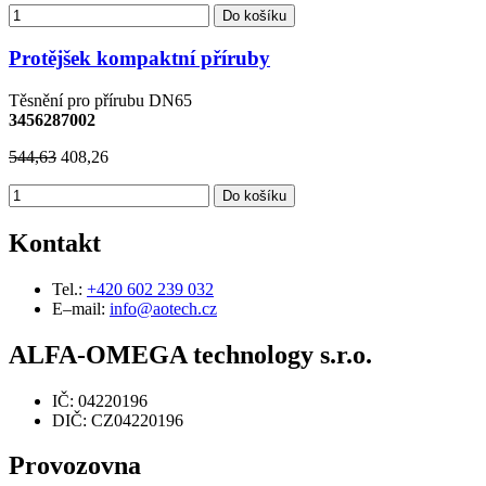
Do košíku
Protějšek kompaktní příruby
Těsnění pro přírubu DN65
3456287002
544,63
408,26
Do košíku
Kontakt
Tel.:
+420 602 239 032
E–mail:
info@aotech.cz
ALFA-OMEGA technology s.r.o.
IČ: 04220196
DIČ: CZ04220196
Provozovna