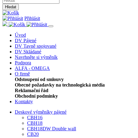
Hledat
Přihlásit
Úvod
DV Pájené
DV Tavně spojované
DV Skládané
Navrhněte si výměník
Podpora
ALFA - OMEGA
O firmě
Odstoupení od smlouvy
Obecné požadavky na technologická média
Reklamační řád
Obchodní podmínky
Kontakty
Deskové výměníky pájené
CBH16
CBH18
CBH18DW Double wall
CB20