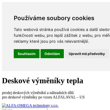
Používáme soubory cookies
Tato webová stránka používá cookies a další sledov
funkčnosti webu
,
pro lepší zážitek z webu
,
pro měř
reklamy které jsou pro vás relevantnější
.
Souhlasím
Odmítám
Upravit mé předvolby
Deskové výměníky tepla
prodej deskových výměníků a náhradních dílů
pro deskové výměníky po vzoru ALFALAVAL – US