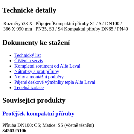
Technické detaily
Rozměry
533 X
Připojení
Kompaktní příruby S1 / S2 DN100 /
366 X 990 mm
PN35, S3 / S4 Kompaktní příruby DN65 / PN40
Dokumenty ke stažení
Technický list
Čištění a servis
Kompletní sortiment od Alfa Laval
Nátrubky a protipříruby
Nohy a montážní podpěry
Pájené deskové výměníky tepla Alfa Laval
Tepelná izolace
Související produkty
Protějšek kompaktní příruby
Příruba DN100: CS; Matice: SS (včetně těsnění)
3456325106