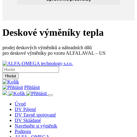
Deskové výměníky tepla
prodej deskových výměníků a náhradních dílů
pro deskové výměníky po vzoru ALFALAVAL – US
Hledat
Přihlásit
Úvod
DV Pájené
DV Tavně spojované
DV Skládané
Navrhněte si výměník
Podpora
ALFA - OMEGA