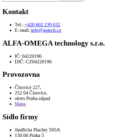
Kontakt
Tel.:
+420 602 239 032
E–mail:
info@aotech.cz
ALFA-OMEGA technology s.r.o.
IČ: 04220196
DIČ: CZ04220196
Provozovna
Čísovice 227,
252 04 Čisovice,
okres Praha-západ
Mapa
Sídlo firmy
Jindřicha Plachty 595/6
150 00 Praha 5