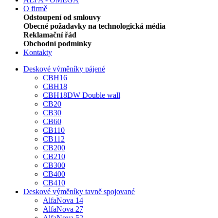
O firmě
Odstoupení od smlouvy
Obecné požadavky na technologická média
Reklamační řád
Obchodní podmínky
Kontakty
Deskové výměníky pájené
CBH16
CBH18
CBH18DW Double wall
CB20
CB30
CB60
CB110
CB112
CB200
CB210
CB300
CB400
CB410
Deskové výměníky tavně spojované
AlfaNova 14
AlfaNova 27
AlfaNova 52