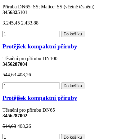
Příruba DN65: SS; Matice: SS (včetně těsnění)
3456325101
3.245,45
2.433,88
Do košíku
Protějšek kompaktní příruby
Těsnění pro přírubu DN100
3456287004
544,63
408,26
Do košíku
Protějšek kompaktní příruby
Těsnění pro přírubu DN65
3456287002
544,63
408,26
Do košíku