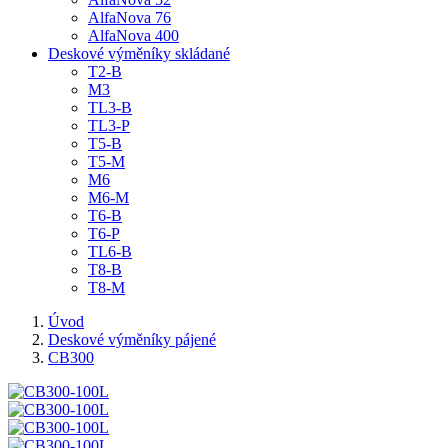
AlfaNova 76
AlfaNova 400
Deskové výměníky skládané
T2-B
M3
TL3-B
TL3-P
T5-B
T5-M
M6
M6-M
T6-B
T6-P
TL6-B
T8-B
T8-M
Úvod
Deskové výměníky pájené
CB300