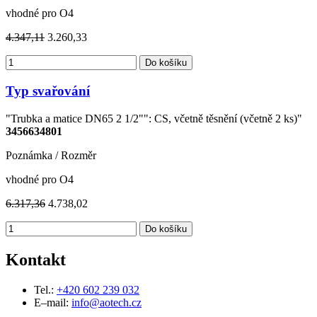
vhodné pro O4
4.347,11
3.260,33
Do košíku
Typ svařování
"Trubka a matice DN65 2 1/2"": CS, včetně těsnění (včetně 2 ks)"
3456634801
Poznámka / Rozměr
vhodné pro O4
6.317,36
4.738,02
Do košíku
Kontakt
Tel.:
+420 602 239 032
E–mail:
info@aotech.cz