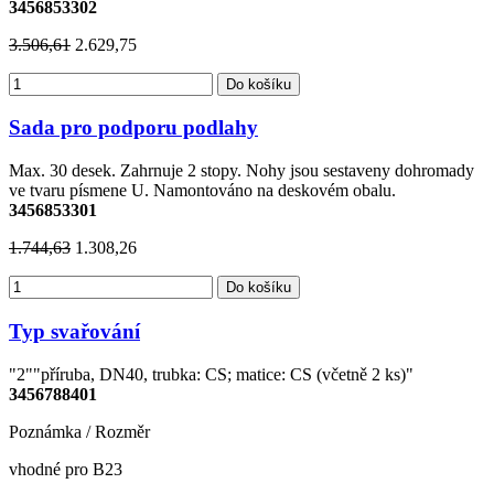
3456853302
3.506,61
2.629,75
Do košíku
Sada pro podporu podlahy
Max. 30 desek. Zahrnuje 2 stopy. Nohy jsou sestaveny dohromady
ve tvaru písmene U. Namontováno na deskovém obalu.
3456853301
1.744,63
1.308,26
Do košíku
Typ svařování
"2""příruba, DN40, trubka: CS; matice: CS (včetně 2 ks)"
3456788401
Poznámka / Rozměr
vhodné pro B23