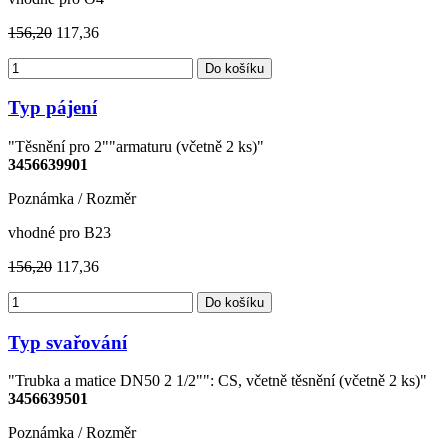
156,20
117,36
Do košíku
Typ pájení
"Těsnění pro 2""armaturu (včetně 2 ks)"
3456639901
Poznámka / Rozměr
vhodné pro B23
156,20
117,36
Do košíku
Typ svařování
"Trubka a matice DN50 2 1/2"": CS, včetně těsnění (včetně 2 ks)"
3456639501
Poznámka / Rozměr