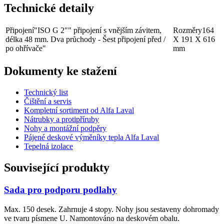
Technické detaily
Připojení
"ISO G 2"" připojení s vnějším závitem,
Rozměry
164
délka 48 mm. Dva průchody - Šest připojení před /
X 191 X 616
po ohřívače"
mm
Dokumenty ke stažení
Technický list
Čištění a servis
Kompletní sortiment od Alfa Laval
Nátrubky a protipříruby
Nohy a montážní podpěry
Pájené deskové výměníky tepla Alfa Laval
Tepelná izolace
Související produkty
Sada pro podporu podlahy
Max. 150 desek. Zahrnuje 4 stopy. Nohy jsou sestaveny dohromady
ve tvaru písmene U. Namontováno na deskovém obalu.