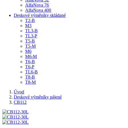
AlfaNova 76
AlfaNova 400
Deskové výměníky skládané
T2-B
M3
TL3-B
TL3-P
T5-B
T5-M
M6
M6-M
T6-B
T6-P
TL6-B
T8-B
T8-M
Úvod
Deskové výměníky pájené
CB112