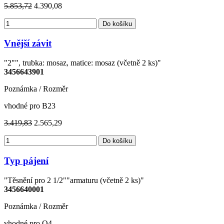
5.853,72
4.390,08
Do košíku
Vnější závit
"2"", trubka: mosaz, matice: mosaz (včetně 2 ks)"
3456643901
Poznámka / Rozměr
vhodné pro B23
3.419,83
2.565,29
Do košíku
Typ pájení
"Těsnění pro 2 1/2""armaturu (včetně 2 ks)"
3456640001
Poznámka / Rozměr
vhodné pro O4