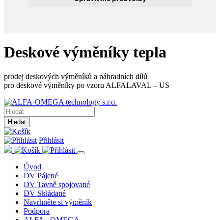
Deskové výměníky tepla
prodej deskových výměníků a náhradních dílů
pro deskové výměníky po vzoru ALFALAVAL – US
Hledat
Přihlásit
Úvod
DV Pájené
DV Tavně spojované
DV Skládané
Navrhněte si výměník
Podpora
ALFA - OMEGA