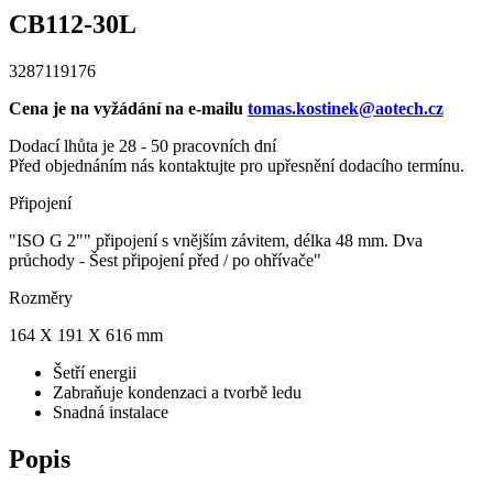
CB112-30L
3287119176
Cena je na vyžádání na e-mailu
tomas.kostinek@aotech.cz
Dodací lhůta je 28 - 50 pracovních dní
Před objednáním nás kontaktujte pro upřesnění dodacího termínu.
Připojení
"ISO G 2"" připojení s vnějším závitem, délka 48 mm. Dva
průchody - Šest připojení před / po ohřívače"
Rozměry
164 X 191 X 616 mm
Šetří energii
Zabraňuje kondenzaci a tvorbě ledu
Snadná instalace
Popis