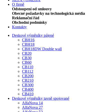
O firmě
Odstoupení od smlouvy
Obecné požadavky na technologická média
Reklamační řád
Obchodní podmínky
Kontakty
Deskové výměníky pájené
CBH16
CBH18
CBH18DW Double wall
CB20
CB30
CB60
CB110
CB112
CB200
CB210
CB300
CB400
CB410
Deskové výměníky tavně spojované
AlfaNova 14
AlfaNova 27
AlfaNova 52