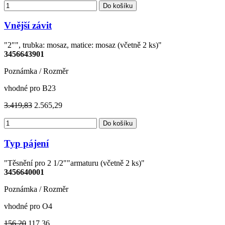
Do košíku
Vnější závit
"2"", trubka: mosaz, matice: mosaz (včetně 2 ks)"
3456643901
Poznámka / Rozměr
vhodné pro B23
3.419,83
2.565,29
Do košíku
Typ pájení
"Těsnění pro 2 1/2""armaturu (včetně 2 ks)"
3456640001
Poznámka / Rozměr
vhodné pro O4
156,20
117,36