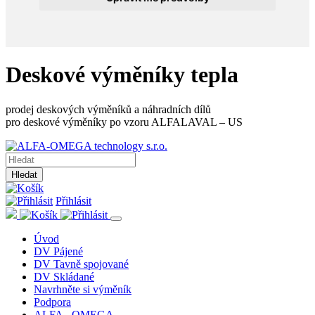
Deskové výměníky tepla
prodej deskových výměníků a náhradních dílů
pro deskové výměníky po vzoru ALFALAVAL – US
Hledat
Přihlásit
Úvod
DV Pájené
DV Tavně spojované
DV Skládané
Navrhněte si výměník
Podpora
ALFA - OMEGA