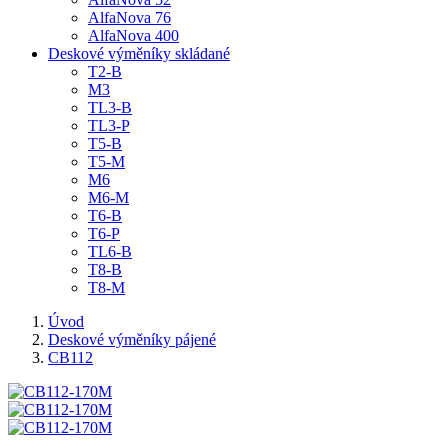
AlfaNova 76
AlfaNova 400
Deskové výměníky skládané
T2-B
M3
TL3-B
TL3-P
T5-B
T5-M
M6
M6-M
T6-B
T6-P
TL6-B
T8-B
T8-M
Úvod
Deskové výměníky pájené
CB112