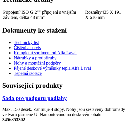
Připojení
"ISO G 2"" připojení s vnějším
Rozměry
435 X 191
závitem, délka 48 mm"
X 616 mm
Dokumenty ke stažení
Technický list
Čištění a servis
Kompletní sortiment od Alfa Laval
Nátrubky a protipříruby
Nohy a montážní podpěry
Pájené deskové výměníky tepla Alfa Laval
Tepelná izolace
Související produkty
Sada pro podporu podlahy
Max. 150 desek. Zahrnuje 4 stopy. Nohy jsou sestaveny dohromady
ve tvaru písmene U. Namontováno na deskovém obalu.
3456853302