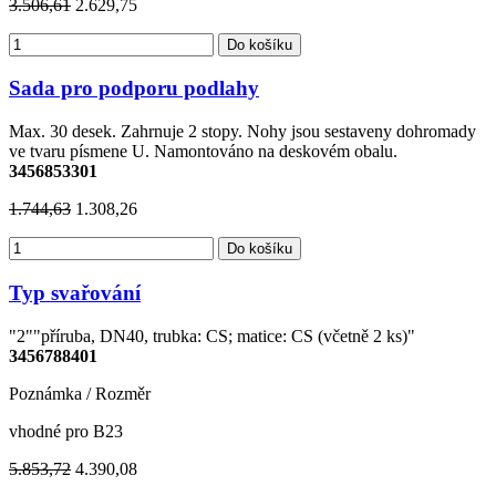
3.506,61
2.629,75
Do košíku
Sada pro podporu podlahy
Max. 30 desek. Zahrnuje 2 stopy. Nohy jsou sestaveny dohromady
ve tvaru písmene U. Namontováno na deskovém obalu.
3456853301
1.744,63
1.308,26
Do košíku
Typ svařování
"2""příruba, DN40, trubka: CS; matice: CS (včetně 2 ks)"
3456788401
Poznámka / Rozměr
vhodné pro B23
5.853,72
4.390,08