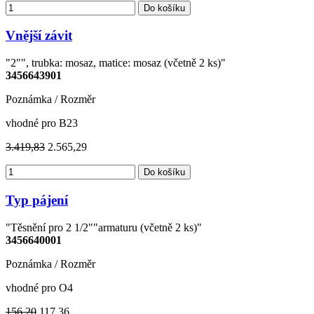
Do košíku
Vnější závit
"2"", trubka: mosaz, matice: mosaz (včetně 2 ks)"
3456643901
Poznámka / Rozměr
vhodné pro B23
3.419,83
2.565,29
Do košíku
Typ pájení
"Těsnění pro 2 1/2""armaturu (včetně 2 ks)"
3456640001
Poznámka / Rozměr
vhodné pro O4
156,20
117,36