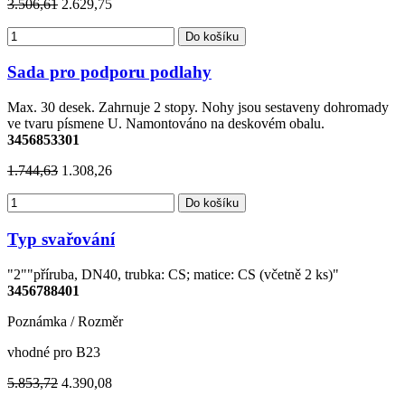
3.506,61
2.629,75
Do košíku
Sada pro podporu podlahy
Max. 30 desek. Zahrnuje 2 stopy. Nohy jsou sestaveny dohromady
ve tvaru písmene U. Namontováno na deskovém obalu.
3456853301
1.744,63
1.308,26
Do košíku
Typ svařování
"2""příruba, DN40, trubka: CS; matice: CS (včetně 2 ks)"
3456788401
Poznámka / Rozměr
vhodné pro B23
5.853,72
4.390,08