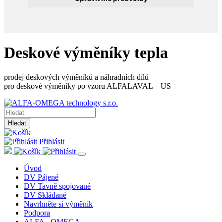
Deskové výměníky tepla
prodej deskových výměníků a náhradních dílů
pro deskové výměníky po vzoru ALFALAVAL – US
Hledat
Přihlásit
Úvod
DV Pájené
DV Tavně spojované
DV Skládané
Navrhněte si výměník
Podpora
ALFA - OMEGA