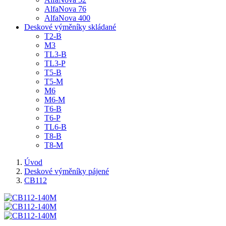
AlfaNova 76
AlfaNova 400
Deskové výměníky skládané
T2-B
M3
TL3-B
TL3-P
T5-B
T5-M
M6
M6-M
T6-B
T6-P
TL6-B
T8-B
T8-M
Úvod
Deskové výměníky pájené
CB112