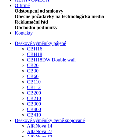
O firmě
Odstoupení od smlouvy
Obecné požadavky na technologická média
Reklamační řád
Obchodní podmínky
Kontakty
Deskové výměníky pájené
CBH16
CBH18
CBH18DW Double wall
CB20
CB30
CB60
CB110
CB112
CB200
CB210
CB300
CB400
CB410
Deskové výměníky tavně spojované
AlfaNova 14
AlfaNova 27
AlfaNova 52