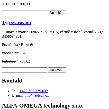
4.347,11
3.260,33
Do košíku
Typ svařování
"Trubka a matice DN65 2 1/2"": CS, včetně těsnění (včetně 2 ks)"
3456634801
Poznámka / Rozměr
vhodné pro O4
6.317,36
4.738,02
Do košíku
Kontakt
Tel.:
+420 602 239 032
E–mail:
info@aotech.cz
ALFA-OMEGA technology s.r.o.