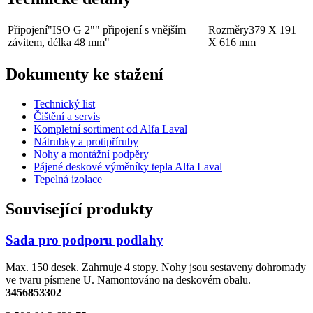
Připojení
"ISO G 2"" připojení s vnějším
Rozměry
379 X 191
závitem, délka 48 mm"
X 616 mm
Dokumenty ke stažení
Technický list
Čištění a servis
Kompletní sortiment od Alfa Laval
Nátrubky a protipříruby
Nohy a montážní podpěry
Pájené deskové výměníky tepla Alfa Laval
Tepelná izolace
Související produkty
Sada pro podporu podlahy
Max. 150 desek. Zahrnuje 4 stopy. Nohy jsou sestaveny dohromady
ve tvaru písmene U. Namontováno na deskovém obalu.
3456853302