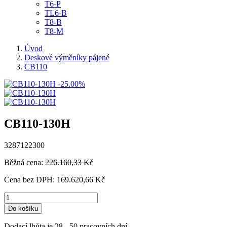
T6-P
TL6-B
T8-B
T8-M
Úvod
Deskové výměníky pájené
CB110
-25.00%
CB110-130H
3287122300
Běžná cena:
226.160,33 Kč
Cena bez DPH:
169.620,66 Kč
Do košíku
Dodací lhůta je 28 - 50 pracovních dní