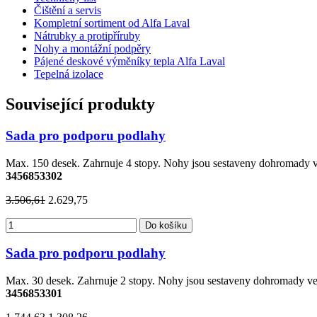
Čištění a servis
Kompletní sortiment od Alfa Laval
Nátrubky a protipříruby
Nohy a montážní podpěry
Pájené deskové výměníky tepla Alfa Laval
Tepelná izolace
Související produkty
Sada pro podporu podlahy
Max. 150 desek. Zahrnuje 4 stopy. Nohy jsou sestaveny dohromady
3456853302
3.506,61
2.629,75
Do košíku
Sada pro podporu podlahy
Max. 30 desek. Zahrnuje 2 stopy. Nohy jsou sestaveny dohromady 
3456853301