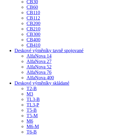
CB30
CB60
CB110
CB112
CB200
CB210
CB300
CB400
CB410
Deskové výměníky tavně spojované
AlfaNova 14
AlfaNova 27
AlfaNova 52
AlfaNova 76
AlfaNova 400
Deskové výměníky skládané
T2-B
M3
TL3-B
TL3-P
T5-B
T5-M
M6
M6-M
T6-B