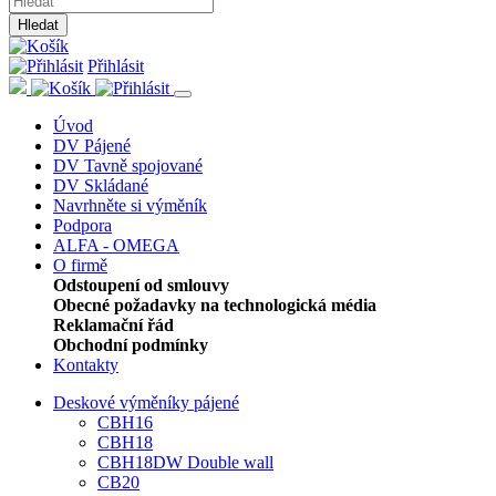
Hledat
Přihlásit
Úvod
DV Pájené
DV Tavně spojované
DV Skládané
Navrhněte si výměník
Podpora
ALFA - OMEGA
O firmě
Odstoupení od smlouvy
Obecné požadavky na technologická média
Reklamační řád
Obchodní podmínky
Kontakty
Deskové výměníky pájené
CBH16
CBH18
CBH18DW Double wall
CB20