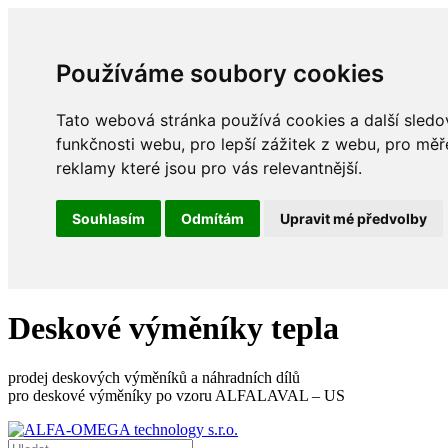
Používáme soubory cookies
Tato webová stránka používá cookies a další sledov
funkčnosti webu
,
pro lepší zážitek z webu
,
pro měř
reklamy které jsou pro vás relevantnější
.
Souhlasím
Odmítám
Upravit mé předvolby
Deskové výměníky tepla
prodej deskových výměníků a náhradních dílů
pro deskové výměníky po vzoru ALFALAVAL – US