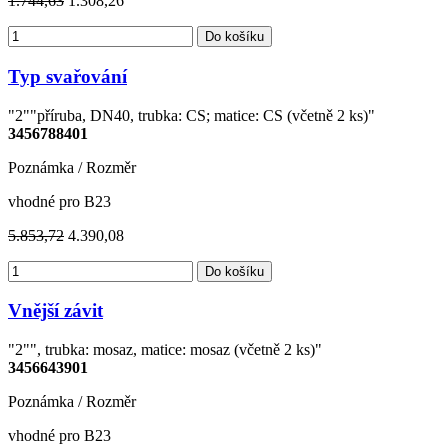
1.744,63
1.308,26
Do košíku
Typ svařování
"2""příruba, DN40, trubka: CS; matice: CS (včetně 2 ks)"
3456788401
Poznámka / Rozměr
vhodné pro B23
5.853,72
4.390,08
Do košíku
Vnější závit
"2"", trubka: mosaz, matice: mosaz (včetně 2 ks)"
3456643901
Poznámka / Rozměr
vhodné pro B23