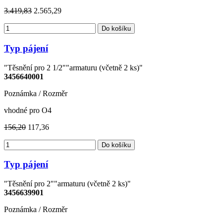
3.419,83
2.565,29
Do košíku
Typ pájení
"Těsnění pro 2 1/2""armaturu (včetně 2 ks)"
3456640001
Poznámka / Rozměr
vhodné pro O4
156,20
117,36
Do košíku
Typ pájení
"Těsnění pro 2""armaturu (včetně 2 ks)"
3456639901
Poznámka / Rozměr