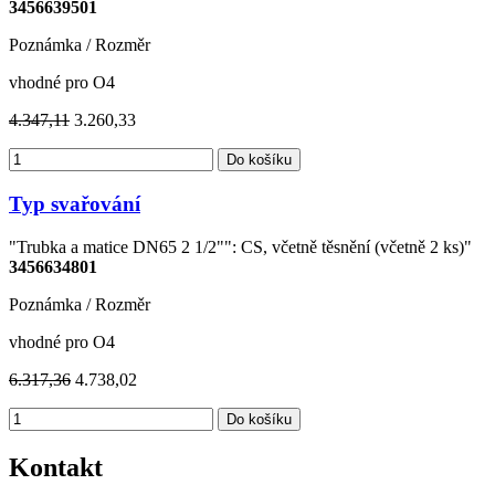
3456639501
Poznámka / Rozměr
vhodné pro O4
4.347,11
3.260,33
Do košíku
Typ svařování
"Trubka a matice DN65 2 1/2"": CS, včetně těsnění (včetně 2 ks)"
3456634801
Poznámka / Rozměr
vhodné pro O4
6.317,36
4.738,02
Do košíku
Kontakt