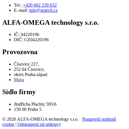
Tel.:
+420 602 239 032
E–mail:
info@aotech.cz
ALFA-OMEGA technology s.r.o.
IČ: 04220196
DIČ: CZ04220196
Provozovna
Čísovice 227,
252 04 Čisovice,
okres Praha-západ
Mapa
Sídlo firmy
Jindřicha Plachty 595/6
150 00 Praha 5
© 2026 ALFA-OMEGA technology s.r.o.
Nastavení souborů
cookie
|
Odstoupení od smlouvy