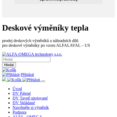
Deskové výměníky tepla
prodej deskových výměníků a náhradních dílů
pro deskové výměníky po vzoru ALFALAVAL – US
Hledat
Přihlásit
Úvod
DV Pájené
DV Tavně spojované
DV Skládané
Navrhněte si výměník
Podpora
ALFA - OMEGA