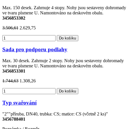
Max. 150 desek. Zahrnuje 4 stopy. Nohy jsou sestaveny dohromady
ve tvaru písmene U. Namontováno na deskovém obalu.
3456853302
3.506,61
2.629,75
Do košíku
Sada pro podporu podlahy
Max. 30 desek. Zahrnuje 2 stopy. Nohy jsou sestaveny dohromady
ve tvaru písmene U. Namontováno na deskovém obalu.
3456853301
1.744,63
1.308,26
Do košíku
Typ svařování
"2""příruba, DN40, trubka: CS; matice: CS (včetně 2 ks)"
3456788401
Poznámka / Rozměr