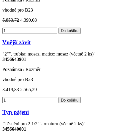
vhodné pro B23
5.853,72
4.390,08
Do košíku
Vnější závit
"2"", trubka: mosaz, matice: mosaz (včetně 2 ks)"
3456643901
Poznámka / Rozměr
vhodné pro B23
3.419,83
2.565,29
Do košíku
Typ pájení
"Těsnění pro 2 1/2""armaturu (včetně 2 ks)"
3456640001