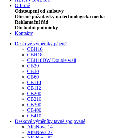
O firmě
Odstoupení od smlouvy
Obecné požadavky na technologická média
Reklamační řád
Obchodní podmínky
Kontakty
Deskové výměníky pájené
CBH16
CBH18
CBH18DW Double wall
CB20
CB30
CB60
CB110
CB112
CB200
CB210
CB300
CB400
CB410
Deskové výměníky tavně spojované
AlfaNova 14
AlfaNova 27
AlfaNova 52