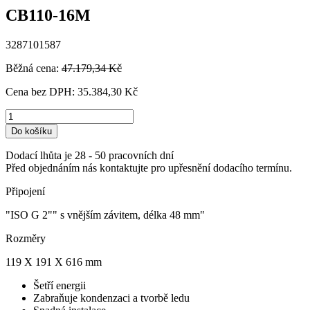
CB110-16M
3287101587
Běžná cena:
47.179,34 Kč
Cena bez DPH:
35.384,30 Kč
Do košíku
Dodací lhůta je 28 - 50 pracovních dní
Před objednáním nás kontaktujte pro upřesnění dodacího termínu.
Připojení
"ISO G 2"" s vnějším závitem, délka 48 mm"
Rozměry
119 X 191 X 616 mm
Šetří energii
Zabraňuje kondenzaci a tvorbě ledu