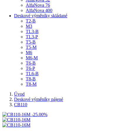
AlfaNova 76
AlfaNova 400
Deskové výměníky skládané
T2-B
M3
TL3-B
TL3-P
T5-B
T5-M
M6
M6-M
T6-B
T6-P
TL6-B
T8-B
T8-M
Úvod
Deskové výměníky pájené
CB110
-25.00%