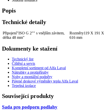
Snadná instalace
Popis
Technické detaily
Připojení
"ISO G 2"" s vnějším závitem,
Rozměry
119 X 191 X
délka 48 mm"
616 mm
Dokumenty ke stažení
Technický list
Čištění a servis
Kompletní sortiment od Alfa Laval
Nátrubky a protipříruby
Nohy a montážní podpěry
Pájené deskové výměníky tepla Alfa Laval
Tepelná izolace
Související produkty
Sada pro podporu podlahy