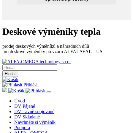
Deskové výměníky tepla
prodej deskových výměníků a náhradních dílů
pro deskové výměníky po vzoru ALFALAVAL – US
Hledat
Přihlásit
Úvod
DV Pájené
DV Tavně spojované
DV Skládané
Navrhněte si výměník
Podpora
ALFA - OMEGA