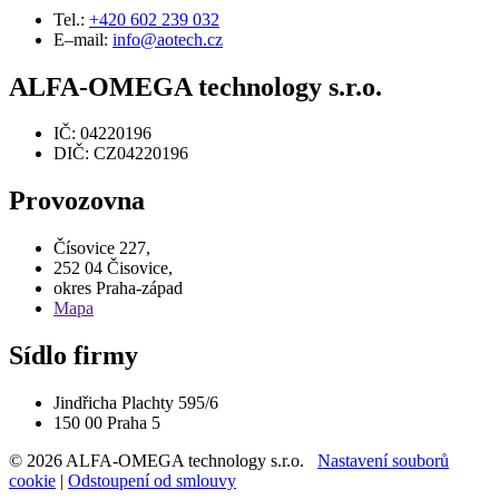
Tel.:
+420 602 239 032
E–mail:
info@aotech.cz
ALFA-OMEGA technology s.r.o.
IČ: 04220196
DIČ: CZ04220196
Provozovna
Čísovice 227,
252 04 Čisovice,
okres Praha-západ
Mapa
Sídlo firmy
Jindřicha Plachty 595/6
150 00 Praha 5
© 2026 ALFA-OMEGA technology s.r.o.
Nastavení souborů
cookie
|
Odstoupení od smlouvy