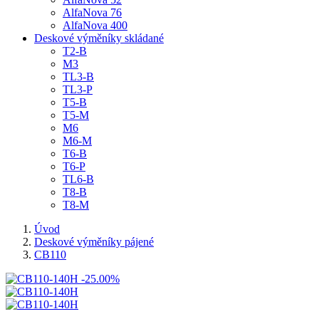
AlfaNova 76
AlfaNova 400
Deskové výměníky skládané
T2-B
M3
TL3-B
TL3-P
T5-B
T5-M
M6
M6-M
T6-B
T6-P
TL6-B
T8-B
T8-M
Úvod
Deskové výměníky pájené
CB110
-25.00%