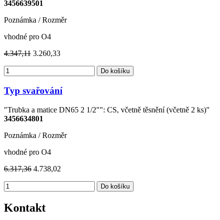
3456639501
Poznámka / Rozměr
vhodné pro O4
4.347,11
3.260,33
Do košíku
Typ svařování
"Trubka a matice DN65 2 1/2"": CS, včetně těsnění (včetně 2 ks)"
3456634801
Poznámka / Rozměr
vhodné pro O4
6.317,36
4.738,02
Do košíku
Kontakt