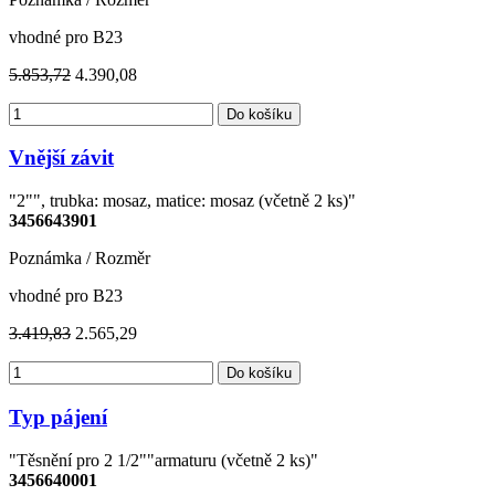
vhodné pro B23
5.853,72
4.390,08
Do košíku
Vnější závit
"2"", trubka: mosaz, matice: mosaz (včetně 2 ks)"
3456643901
Poznámka / Rozměr
vhodné pro B23
3.419,83
2.565,29
Do košíku
Typ pájení
"Těsnění pro 2 1/2""armaturu (včetně 2 ks)"
3456640001