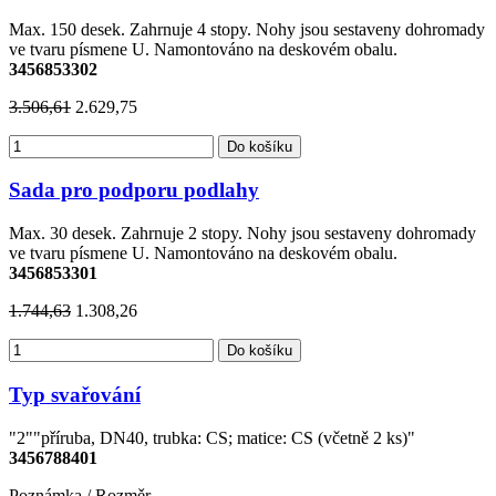
Max. 150 desek. Zahrnuje 4 stopy. Nohy jsou sestaveny dohromady
ve tvaru písmene U. Namontováno na deskovém obalu.
3456853302
3.506,61
2.629,75
Do košíku
Sada pro podporu podlahy
Max. 30 desek. Zahrnuje 2 stopy. Nohy jsou sestaveny dohromady
ve tvaru písmene U. Namontováno na deskovém obalu.
3456853301
1.744,63
1.308,26
Do košíku
Typ svařování
"2""příruba, DN40, trubka: CS; matice: CS (včetně 2 ks)"
3456788401
Poznámka / Rozměr