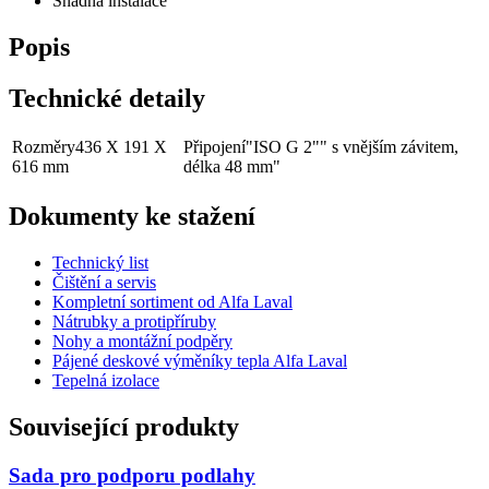
Snadná instalace
Popis
Technické detaily
Rozměry
436 X 191 X
Připojení
"ISO G 2"" s vnějším závitem,
616 mm
délka 48 mm"
Dokumenty ke stažení
Technický list
Čištění a servis
Kompletní sortiment od Alfa Laval
Nátrubky a protipříruby
Nohy a montážní podpěry
Pájené deskové výměníky tepla Alfa Laval
Tepelná izolace
Související produkty
Sada pro podporu podlahy