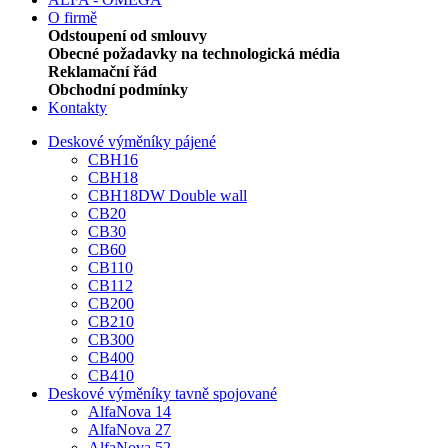
O firmě
Odstoupení od smlouvy
Obecné požadavky na technologická média
Reklamační řád
Obchodní podmínky
Kontakty
Deskové výměníky pájené
CBH16
CBH18
CBH18DW Double wall
CB20
CB30
CB60
CB110
CB112
CB200
CB210
CB300
CB400
CB410
Deskové výměníky tavně spojované
AlfaNova 14
AlfaNova 27
AlfaNova 52