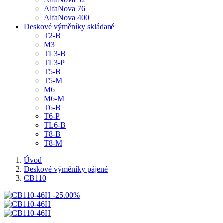
AlfaNova 76
AlfaNova 400
Deskové výměníky skládané
T2-B
M3
TL3-B
TL3-P
T5-B
T5-M
M6
M6-M
T6-B
T6-P
TL6-B
T8-B
T8-M
Úvod
Deskové výměníky pájené
CB110
-25.00%