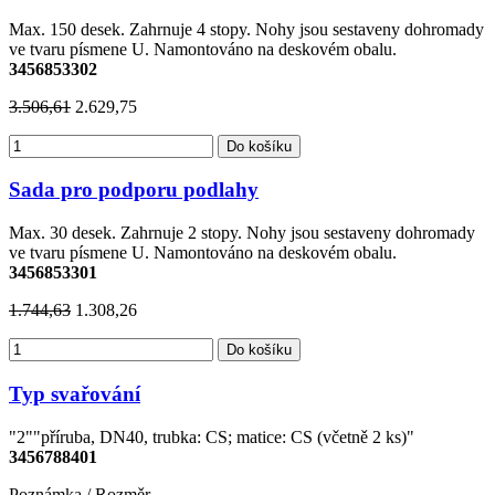
Max. 150 desek. Zahrnuje 4 stopy. Nohy jsou sestaveny dohromady
ve tvaru písmene U. Namontováno na deskovém obalu.
3456853302
3.506,61
2.629,75
Do košíku
Sada pro podporu podlahy
Max. 30 desek. Zahrnuje 2 stopy. Nohy jsou sestaveny dohromady
ve tvaru písmene U. Namontováno na deskovém obalu.
3456853301
1.744,63
1.308,26
Do košíku
Typ svařování
"2""příruba, DN40, trubka: CS; matice: CS (včetně 2 ks)"
3456788401
Poznámka / Rozměr