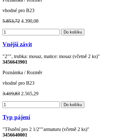
vhodné pro B23
5.853,72
4.390,08
Do košíku
Vnější závit
"2"", trubka: mosaz, matice: mosaz (včetně 2 ks)"
3456643901
Poznámka / Rozměr
vhodné pro B23
3.419,83
2.565,29
Do košíku
Typ pájení
"Těsnění pro 2 1/2""armaturu (včetně 2 ks)"
3456640001