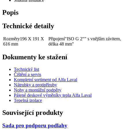
Snadná instalace
Popis
Technické detaily
Rozměry
196 X 191 X
Připojení
"ISO G 2"" s vnějším závitem,
616 mm
délka 48 mm"
Dokumenty ke stažení
Technický list
Čištění a servis
Kompletní sortiment od Alfa Laval
Nátrubky a protipříruby
Nohy a montážní podpěry
Pájené deskové výměníky tepla Alfa Laval
Tepelná izolace
Související produkty
Sada pro podporu podlahy