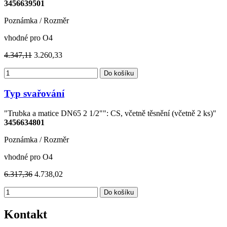
3456639501
Poznámka / Rozměr
vhodné pro O4
4.347,11
3.260,33
Do košíku
Typ svařování
"Trubka a matice DN65 2 1/2"": CS, včetně těsnění (včetně 2 ks)"
3456634801
Poznámka / Rozměr
vhodné pro O4
6.317,36
4.738,02
Do košíku
Kontakt