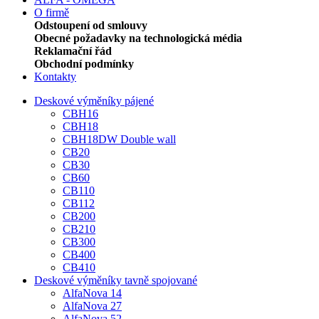
O firmě
Odstoupení od smlouvy
Obecné požadavky na technologická média
Reklamační řád
Obchodní podmínky
Kontakty
Deskové výměníky pájené
CBH16
CBH18
CBH18DW Double wall
CB20
CB30
CB60
CB110
CB112
CB200
CB210
CB300
CB400
CB410
Deskové výměníky tavně spojované
AlfaNova 14
AlfaNova 27
AlfaNova 52