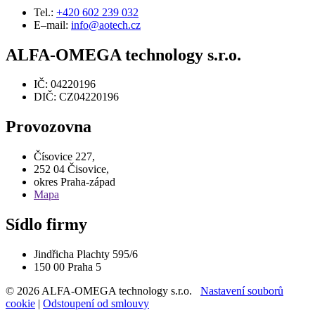
Tel.:
+420 602 239 032
E–mail:
info@aotech.cz
ALFA-OMEGA technology s.r.o.
IČ: 04220196
DIČ: CZ04220196
Provozovna
Čísovice 227,
252 04 Čisovice,
okres Praha-západ
Mapa
Sídlo firmy
Jindřicha Plachty 595/6
150 00 Praha 5
© 2026 ALFA-OMEGA technology s.r.o.
Nastavení souborů
cookie
|
Odstoupení od smlouvy