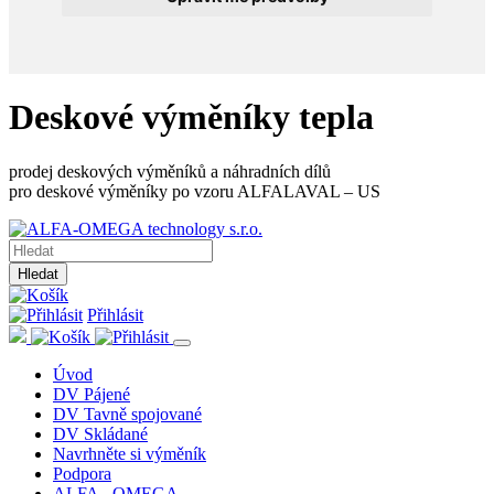
Deskové výměníky tepla
prodej deskových výměníků a náhradních dílů
pro deskové výměníky po vzoru ALFALAVAL – US
Hledat
Přihlásit
Úvod
DV Pájené
DV Tavně spojované
DV Skládané
Navrhněte si výměník
Podpora
ALFA - OMEGA