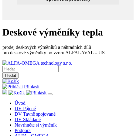
Deskové výměníky tepla
prodej deskových výměníků a náhradních dílů
pro deskové výměníky po vzoru ALFALAVAL – US
Hledat
Přihlásit
Úvod
DV Pájené
DV Tavně spojované
DV Skládané
Navrhněte si výměník
Podpora
ALFA - OMEGA