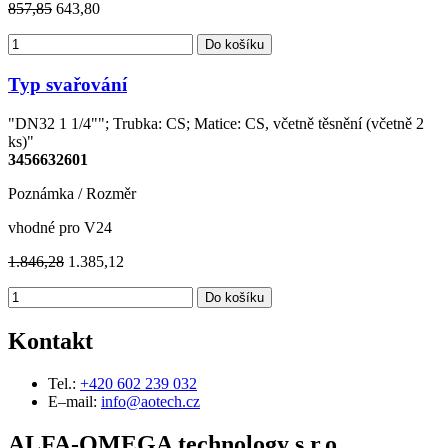
857,85
643,80
Do košíku
Typ svařování
"DN32 1 1/4""; Trubka: CS; Matice: CS, včetně těsnění (včetně 2
ks)"
3456632601
Poznámka / Rozměr
vhodné pro V24
1.846,28
1.385,12
Do košíku
Kontakt
Tel.:
+420 602 239 032
E–mail:
info@aotech.cz
ALFA-OMEGA technology s.r.o.