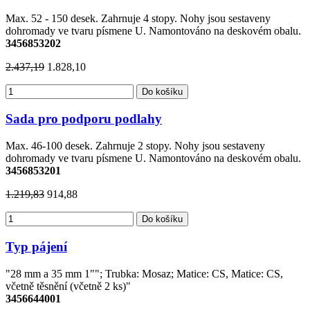
Max. 52 - 150 desek. Zahrnuje 4 stopy. Nohy jsou sestaveny
dohromady ve tvaru písmene U. Namontováno na deskovém obalu.
3456853202
2.437,19
1.828,10
Do košíku
Sada pro podporu podlahy
Max. 46-100 desek. Zahrnuje 2 stopy. Nohy jsou sestaveny
dohromady ve tvaru písmene U. Namontováno na deskovém obalu.
3456853201
1.219,83
914,88
Do košíku
Typ pájení
"28 mm a 35 mm 1""; Trubka: Mosaz; Matice: CS, Matice: CS,
včetně těsnění (včetně 2 ks)"
3456644001