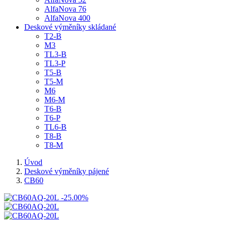
AlfaNova 76
AlfaNova 400
Deskové výměníky skládané
T2-B
M3
TL3-B
TL3-P
T5-B
T5-M
M6
M6-M
T6-B
T6-P
TL6-B
T8-B
T8-M
Úvod
Deskové výměníky pájené
CB60
-25.00%