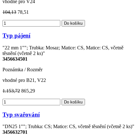
vhodné pro V24
104,13
78,51
Do košíku
Typ pájení
"22 mm 1""; Trubka: Mosaz; Matice: CS, Matice: CS, včetně
těsnění (včetně 2 ks)"
3456634501
Poznámka / Rozměr
vhodné pro B21, V22
1.153,72
865,29
Do košíku
Typ svařování
"DN25 1""; Trubka: CS; Matice: CS, včetně těsnění (včetně 2 ks)"
3456632701