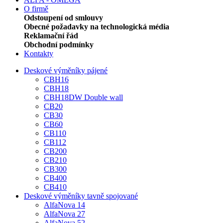
O firmě
Odstoupení od smlouvy
Obecné požadavky na technologická média
Reklamační řád
Obchodní podmínky
Kontakty
Deskové výměníky pájené
CBH16
CBH18
CBH18DW Double wall
CB20
CB30
CB60
CB110
CB112
CB200
CB210
CB300
CB400
CB410
Deskové výměníky tavně spojované
AlfaNova 14
AlfaNova 27
AlfaNova 52