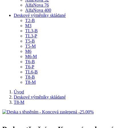
AlfaNova 76
AlfaNova 400
Deskové výměníky skládané
T2-B
M3
TL3-B
TL3-P
T5-B
T5-M
M6
M6-M
T6-B
T6-P
TL6-B
T8-B
T8-M
Úvod
Deskové výměníky skládané
T8-M
-25.00%