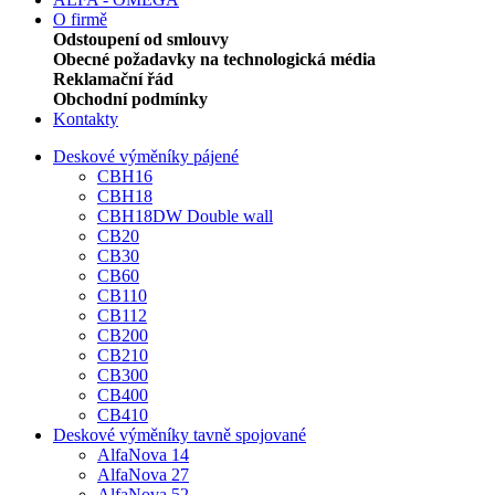
O firmě
Odstoupení od smlouvy
Obecné požadavky na technologická média
Reklamační řád
Obchodní podmínky
Kontakty
Deskové výměníky pájené
CBH16
CBH18
CBH18DW Double wall
CB20
CB30
CB60
CB110
CB112
CB200
CB210
CB300
CB400
CB410
Deskové výměníky tavně spojované
AlfaNova 14
AlfaNova 27
AlfaNova 52