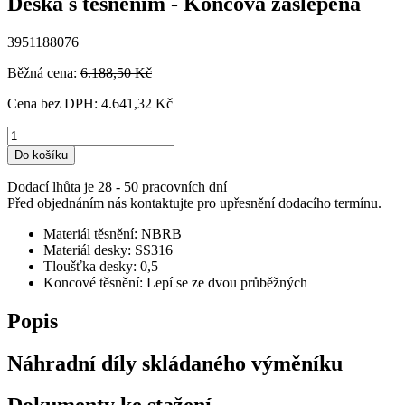
Deska s těsněním - Koncová zaslepená
3951188076
Běžná cena:
6.188,50 Kč
Cena bez DPH:
4.641,32 Kč
Do košíku
Dodací lhůta je 28 - 50 pracovních dní
Před objednáním nás kontaktujte pro upřesnění dodacího termínu.
Materiál těsnění: NBRB
Materiál desky: SS316
Tloušťka desky: 0,5
Koncové těsnění: Lepí se ze dvou průběžných
Popis
Náhradní díly skládaného výměníku