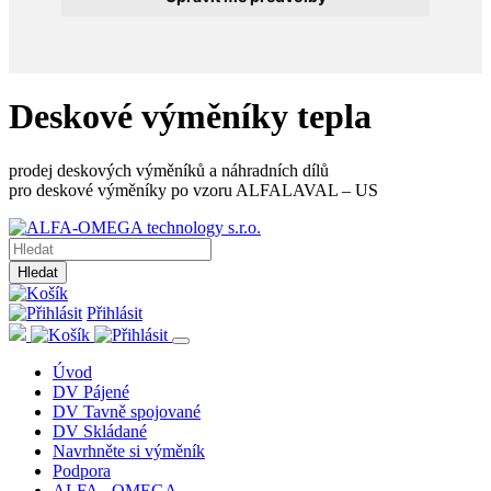
Deskové výměníky tepla
prodej deskových výměníků a náhradních dílů
pro deskové výměníky po vzoru ALFALAVAL – US
Hledat
Přihlásit
Úvod
DV Pájené
DV Tavně spojované
DV Skládané
Navrhněte si výměník
Podpora
ALFA - OMEGA