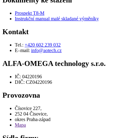
Dokumenty ke stažení
Prospekt T8-M
Instrukční manual malé skladané výměníky
Kontakt
Tel.:
+420 602 239 032
E–mail:
info@aotech.cz
ALFA-OMEGA technology s.r.o.
IČ: 04220196
DIČ: CZ04220196
Provozovna
Čísovice 227,
252 04 Čisovice,
okres Praha-západ
Mapa
Sídlo firmy