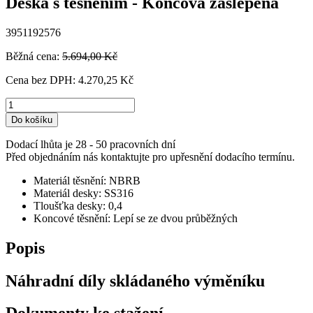
Deska s těsněním - Koncová zaslepená
3951192576
Běžná cena:
5.694,00 Kč
Cena bez DPH:
4.270,25 Kč
Do košíku
Dodací lhůta je 28 - 50 pracovních dní
Před objednáním nás kontaktujte pro upřesnění dodacího termínu.
Materiál těsnění: NBRB
Materiál desky: SS316
Tloušťka desky: 0,4
Koncové těsnění: Lepí se ze dvou průběžných
Popis
Náhradní díly skládaného výměníku