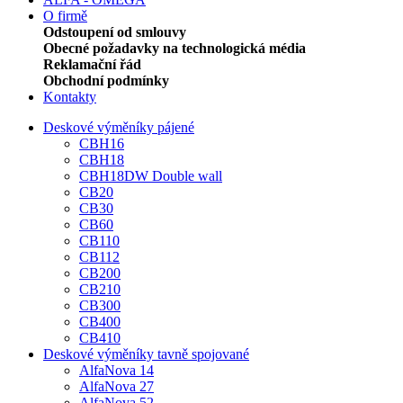
O firmě
Odstoupení od smlouvy
Obecné požadavky na technologická média
Reklamační řád
Obchodní podmínky
Kontakty
Deskové výměníky pájené
CBH16
CBH18
CBH18DW Double wall
CB20
CB30
CB60
CB110
CB112
CB200
CB210
CB300
CB400
CB410
Deskové výměníky tavně spojované
AlfaNova 14
AlfaNova 27
AlfaNova 52