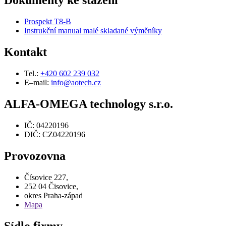
Dokumenty ke stažení
Prospekt T8-B
Instrukční manual malé skladané výměníky
Kontakt
Tel.:
+420 602 239 032
E–mail:
info@aotech.cz
ALFA-OMEGA technology s.r.o.
IČ: 04220196
DIČ: CZ04220196
Provozovna
Čísovice 227,
252 04 Čisovice,
okres Praha-západ
Mapa
Sídlo firmy