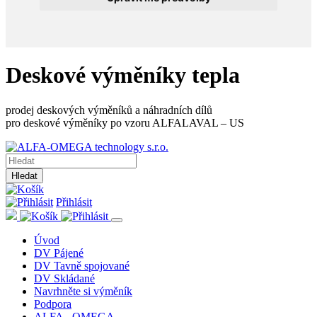
Deskové výměníky tepla
prodej deskových výměníků a náhradních dílů
pro deskové výměníky po vzoru ALFALAVAL – US
Hledat
Přihlásit
Úvod
DV Pájené
DV Tavně spojované
DV Skládané
Navrhněte si výměník
Podpora
ALFA - OMEGA