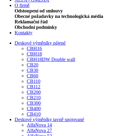
O firmě
Odstoupení od smlouvy
Obecné požadavky na technologická média
Reklamační řád
Obchodní podmínky
Kontakty
Deskové výměníky pájené
CBH16
CBH18
CBH18DW Double wall
CB20
CB30
CB60
CB110
CB112
CB200
CB210
CB300
CB400
CB410
Deskové výměníky tavně spojované
AlfaNova 14
AlfaNova 27
AlfaNova 52