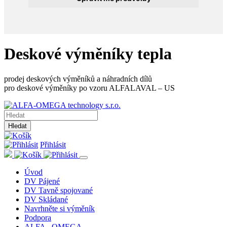
Deskové výměníky tepla
prodej deskových výměníků a náhradních dílů
pro deskové výměníky po vzoru ALFALAVAL – US
Hledat
Přihlásit
Úvod
DV Pájené
DV Tavně spojované
DV Skládané
Navrhněte si výměník
Podpora
ALFA - OMEGA