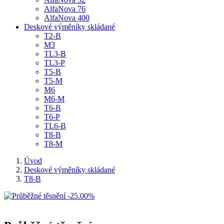
AlfaNova 76
AlfaNova 400
Deskové výměníky skládané
T2-B
M3
TL3-B
TL3-P
T5-B
T5-M
M6
M6-M
T6-B
T6-P
TL6-B
T8-B
T8-M
Úvod
Deskové výměníky skládané
T8-B
-25.00%