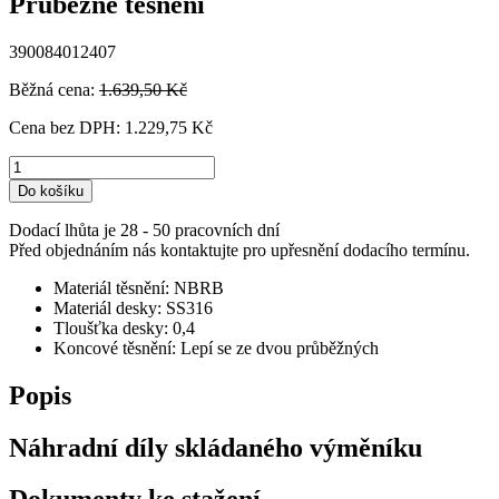
Průběžné těsnění
390084012407
Běžná cena:
1.639,50 Kč
Cena bez DPH:
1.229,75 Kč
Do košíku
Dodací lhůta je 28 - 50 pracovních dní
Před objednáním nás kontaktujte pro upřesnění dodacího termínu.
Materiál těsnění: NBRB
Materiál desky: SS316
Tloušťka desky: 0,4
Koncové těsnění: Lepí se ze dvou průběžných
Popis
Náhradní díly skládaného výměníku