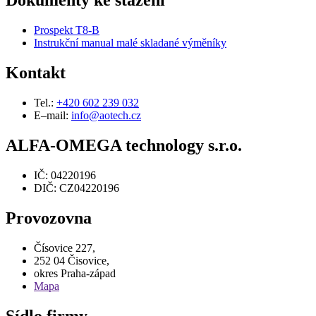
Dokumenty ke stažení
Prospekt T8-B
Instrukční manual malé skladané výměníky
Kontakt
Tel.:
+420 602 239 032
E–mail:
info@aotech.cz
ALFA-OMEGA technology s.r.o.
IČ: 04220196
DIČ: CZ04220196
Provozovna
Čísovice 227,
252 04 Čisovice,
okres Praha-západ
Mapa
Sídlo firmy