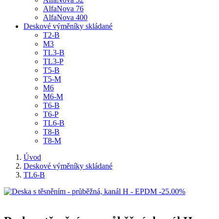
AlfaNova 76
AlfaNova 400
Deskové výměníky skládané
T2-B
M3
TL3-B
TL3-P
T5-B
T5-M
M6
M6-M
T6-B
T6-P
TL6-B
T8-B
T8-M
Úvod
Deskové výměníky skládané
TL6-B
-25.00%