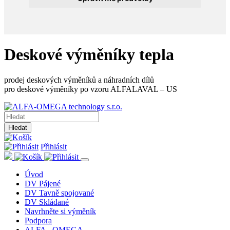
Deskové výměníky tepla
prodej deskových výměníků a náhradních dílů
pro deskové výměníky po vzoru ALFALAVAL – US
Hledat
Přihlásit
Úvod
DV Pájené
DV Tavně spojované
DV Skládané
Navrhněte si výměník
Podpora
ALFA - OMEGA