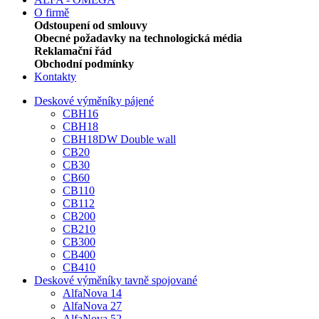
O firmě
Odstoupení od smlouvy
Obecné požadavky na technologická média
Reklamační řád
Obchodní podmínky
Kontakty
Deskové výměníky pájené
CBH16
CBH18
CBH18DW Double wall
CB20
CB30
CB60
CB110
CB112
CB200
CB210
CB300
CB400
CB410
Deskové výměníky tavně spojované
AlfaNova 14
AlfaNova 27
AlfaNova 52