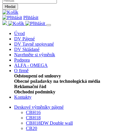
Hledat
Přihlásit
Úvod
DV Pájené
DV Tavně spojované
DV Skládané
Navrhněte si výměník
Podpora
ALFA - OMEGA
O firmě
Odstoupení od smlouvy
Obecné požadavky na technologická média
Reklamační řád
Obchodní podmínky
Kontakty
Deskové výměníky pájené
CBH16
CBH18
CBH18DW Double wall
CB20