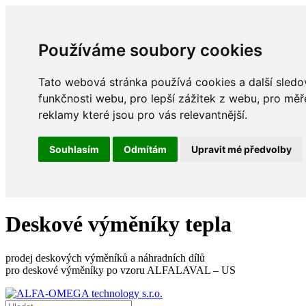
Používáme soubory cookies
Tato webová stránka používá cookies a další sledov
funkčnosti webu
,
pro lepší zážitek z webu
,
pro měř
reklamy které jsou pro vás relevantnější
.
Souhlasím
Odmítám
Upravit mé předvolby
Deskové výměníky tepla
prodej deskových výměníků a náhradních dílů
pro deskové výměníky po vzoru ALFALAVAL – US