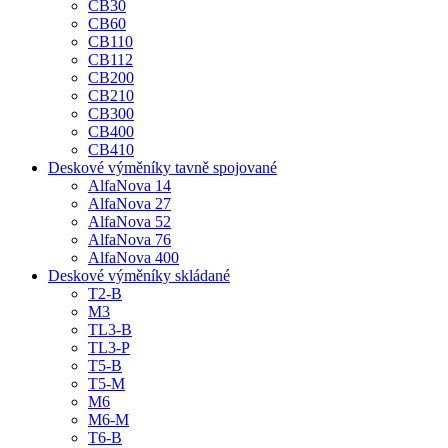
CB30
CB60
CB110
CB112
CB200
CB210
CB300
CB400
CB410
Deskové výměníky tavně spojované
AlfaNova 14
AlfaNova 27
AlfaNova 52
AlfaNova 76
AlfaNova 400
Deskové výměníky skládané
T2-B
M3
TL3-B
TL3-P
T5-B
T5-M
M6
M6-M
T6-B