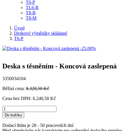
T6-P
TL6-B
T8-B
T8-M
Úvod
Deskové výměníky skládané
T6-P
-25.00%
Deska s těsněním - Koncová zaslepená
3350034104
Běžná cena:
8.320,50 Kč
Cena bez DPH:
6.240,50 Kč
Do košíku
Dodací lhůta je 28 - 50 pracovních dní
Před objednáním nás kontaktujte pro upřesnění dodacího termínu.