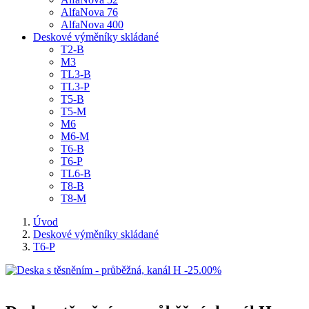
AlfaNova 76
AlfaNova 400
Deskové výměníky skládané
T2-B
M3
TL3-B
TL3-P
T5-B
T5-M
M6
M6-M
T6-B
T6-P
TL6-B
T8-B
T8-M
Úvod
Deskové výměníky skládané
T6-P
-25.00%