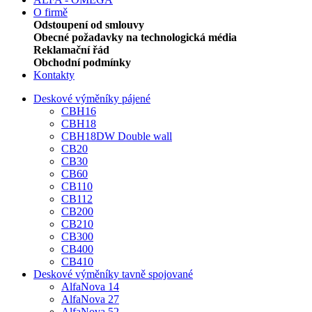
O firmě
Odstoupení od smlouvy
Obecné požadavky na technologická média
Reklamační řád
Obchodní podmínky
Kontakty
Deskové výměníky pájené
CBH16
CBH18
CBH18DW Double wall
CB20
CB30
CB60
CB110
CB112
CB200
CB210
CB300
CB400
CB410
Deskové výměníky tavně spojované
AlfaNova 14
AlfaNova 27
AlfaNova 52