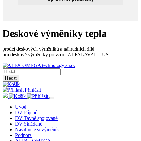
Deskové výměníky tepla
prodej deskových výměníků a náhradních dílů
pro deskové výměníky po vzoru ALFALAVAL – US
Hledat
Přihlásit
Úvod
DV Pájené
DV Tavně spojované
DV Skládané
Navrhněte si výměník
Podpora
ALFA - OMEGA