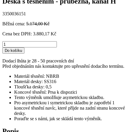
Deska s těsněním - průběžná, kanál H
3350036151
Běžná cena:
5.174,00 Kč
Cena bez DPH:
3.880,17 Kč
Do košíku
Dodací lhůta je 28 - 50 pracovních dní
Před objednáním nás kontaktujte pro upřesnění dodacího termínu.
Materiál těsnění: NBRB
Materiál desky: SS316
Tloušťka desky: 0,5
Koncové těsnění: Prsa k dispozici
Tento výměník umožňuje asymetrickou skladbu.
Pro asymetrickou i symetrickou skladbu je zapotřebí 1
koncové těsnění navíc, které příjde na zadní stranu koncové
desky.
Poraďte se s námi, jak se skládá tento výměník.
Popis