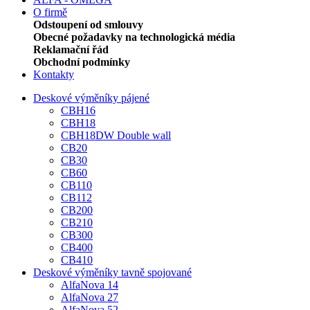
O firmě
Odstoupení od smlouvy
Obecné požadavky na technologická média
Reklamační řád
Obchodní podmínky
Kontakty
Deskové výměníky pájené
CBH16
CBH18
CBH18DW Double wall
CB20
CB30
CB60
CB110
CB112
CB200
CB210
CB300
CB400
CB410
Deskové výměníky tavně spojované
AlfaNova 14
AlfaNova 27
AlfaNova 52