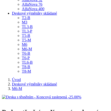
AlfaNova 76
AlfaNova 400
Deskové výměníky skládané
T2-B
M3
TL3-B
TL3-P
T5-B
T5-M
M6
M6-M
T6-B
T6-P
TL6-B
T8-B
T8-M
Úvod
Deskové výměníky skládané
M6-M
-25.00%