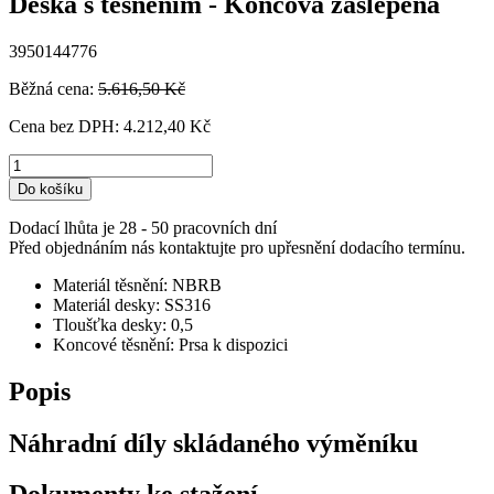
Deska s těsněním - Koncová zaslepená
3950144776
Běžná cena:
5.616,50 Kč
Cena bez DPH:
4.212,40 Kč
Do košíku
Dodací lhůta je 28 - 50 pracovních dní
Před objednáním nás kontaktujte pro upřesnění dodacího termínu.
Materiál těsnění: NBRB
Materiál desky: SS316
Tloušťka desky: 0,5
Koncové těsnění: Prsa k dispozici
Popis
Náhradní díly skládaného výměníku