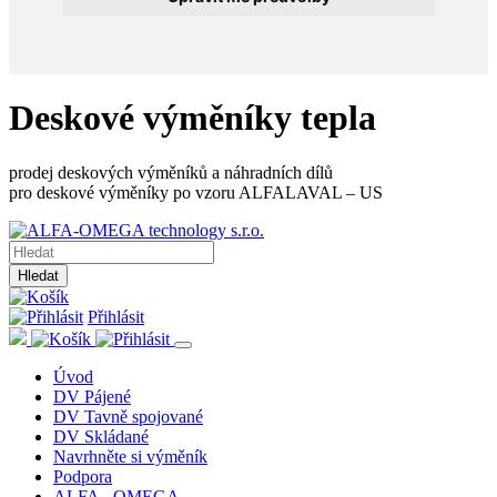
Deskové výměníky tepla
prodej deskových výměníků a náhradních dílů
pro deskové výměníky po vzoru ALFALAVAL – US
Hledat
Přihlásit
Úvod
DV Pájené
DV Tavně spojované
DV Skládané
Navrhněte si výměník
Podpora
ALFA - OMEGA