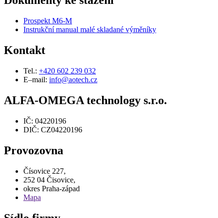
Dokumenty ke stažení
Prospekt M6-M
Instrukční manual malé skladané výměníky
Kontakt
Tel.:
+420 602 239 032
E–mail:
info@aotech.cz
ALFA-OMEGA technology s.r.o.
IČ: 04220196
DIČ: CZ04220196
Provozovna
Čísovice 227,
252 04 Čisovice,
okres Praha-západ
Mapa
Sídlo firmy